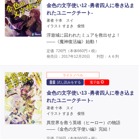
金色の文字使い12 ‐勇者四人に巻き込ま
れたユニークチート‐
著者 十本 スイ
イラスト すまき 俊悟
浮遊城に囚われたミュアを救出せよ！
――《魔神復活編》始動！
定価
726
円（本体
660
円＋税）
発売日：2017年12月20日
判型：Ａ６判
ライトノベル
試し読みをする
電子版
金色の文字使い13 ‐勇者四人に巻き込ま
れたユニークチート‐
著者 十本 スイ
イラスト すまき 俊悟
異世界を救う英雄（ヒーロー）の物語
――《金色の文字使い編》完結！
定価
726
円（本体
660
円＋税）