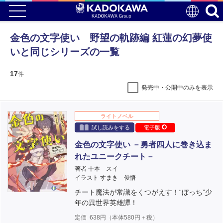
金色の文字使い 野望の軌跡編 紅蓮の幻夢使
いと同じシリーズの一覧
17
件
発売中・公開中のみを表示
ライトノベル
試し読みをする
電子版
金色の文字使い －勇者四人に巻き込ま
れたユニークチート－
著者 十本 スイ
イラスト すまき 俊悟
チート魔法が常識をくつがえす！“ぼっち”少
年の異世界英雄譚！
定価
638
円（本体
580
円＋税）