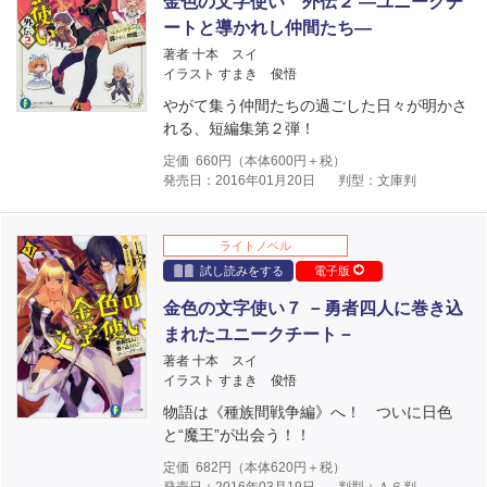
金色の文字使い 外伝２ ―ユニークチ
ートと導かれし仲間たち―
著者 十本 スイ
イラスト すまき 俊悟
やがて集う仲間たちの過ごした日々が明かさ
れる、短編集第２弾！
定価
660
円（本体
600
円＋税）
発売日：2016年01月20日
判型：文庫判
ライトノベル
試し読みをする
電子版
金色の文字使い７ －勇者四人に巻き込
まれたユニークチート－
著者 十本 スイ
イラスト すまき 俊悟
物語は《種族間戦争編》へ！ ついに日色
と“魔王”が出会う！！
定価
682
円（本体
620
円＋税）
発売日：2016年03月19日
判型：Ａ６判