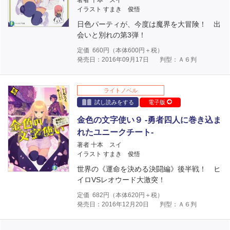
著者 十本 スイ
イラスト すまき 俊悟
日色パーティが、今度は魔界を大冒険！ 出
会いと別れの第3弾！
定価
660
円（本体
600
円＋税）
発売日：2016年09月17日
判型：Ａ６判
ライトノベル
試し読みをする
電子版
金色の文字使い９ ‐勇者四人に巻き込ま
れたユニークチート‐
著者 十本 スイ
イラスト すまき 俊悟
世界の《運命を決める決闘編》後半戦！ ヒ
イロVSレオウード大激突！
定価
682
円（本体
620
円＋税）
発売日：2016年12月20日
判型：Ａ６判