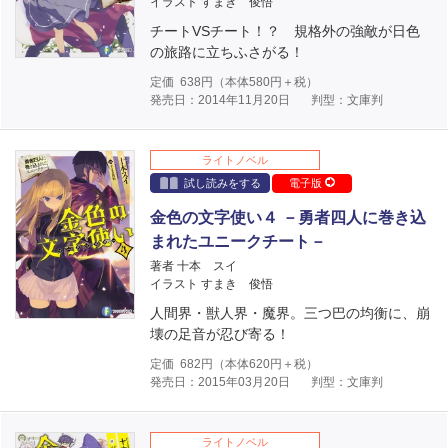
イラスト すまき 俊悟
チートVSチート！？ 規格外の強敵が日色
の旅路に立ちふさがる！
定価
638
円（本体
580
円＋税）
発売日：2014年11月20日
判型：文庫判
ライトノベル
試し読みをする
電子版
金色の文字使い４ －勇者四人に巻き込
まれたユニークチート－
著者 十本 スイ
イラスト すまき 俊悟
人間界・獣人界・魔界。三つ巴の均衡に、崩
壊の足音が忍び寄る！
定価
682
円（本体
620
円＋税）
発売日：2015年03月20日
判型：文庫判
ライトノベル