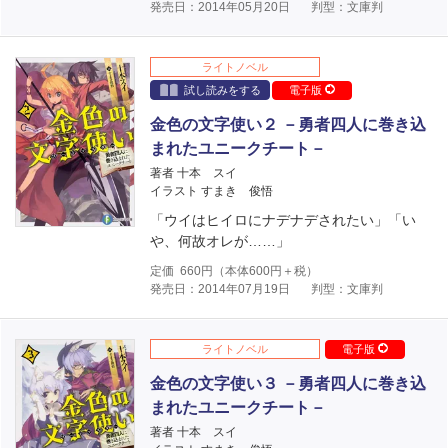
発売日：2014年05月20日
判型：文庫判
ライトノベル
試し読みをする
電子版
金色の文字使い２ －勇者四人に巻き込
まれたユニークチート－
著者 十本 スイ
イラスト すまき 俊悟
「ウイはヒイロにナデナデされたい」「い
や、何故オレが……」
定価
660
円（本体
600
円＋税）
発売日：2014年07月19日
判型：文庫判
ライトノベル
電子版
金色の文字使い３ －勇者四人に巻き込
まれたユニークチート－
著者 十本 スイ