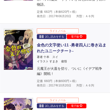
物語。
定価
682
円（本体
620
円＋税）
発売日：2017年06月20日
判型：Ａ６判
ライトノベル
試し読みをする
電子版
金色の文字使い11 ‐勇者四人に巻き込ま
れたユニークチート‐
著者 十本 スイ
イラスト すまき 俊悟
元魔王が火蓋を切り、ついに《イデア戦争
編》開戦！
定価
660
円（本体
600
円＋税）
発売日：2017年10月20日
判型：Ａ６判
ライトノベル
試し読みをする
電子版