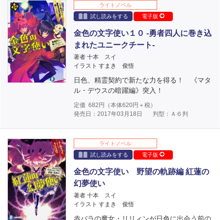
ライトノベル
試し読みをする
電子版
金色の文字使い１０ ‐勇者四人に巻き込
まれたユニークチート‐
著者 十本 スイ
イラスト すまき 俊悟
日色、精霊契約で新たな力を得る！ 《マタ
ル・デウスの暗躍編》突入！
定価
682
円（本体
620
円＋税）
発売日：2017年03月18日
判型：Ａ６判
ライトノベル
試し読みをする
電子版
金色の文字使い 野望の軌跡編 紅蓮の
幻夢使い
著者 十本 スイ
イラスト すまき 俊悟
赤バラの魔女・リリィンが日色に出会う前の