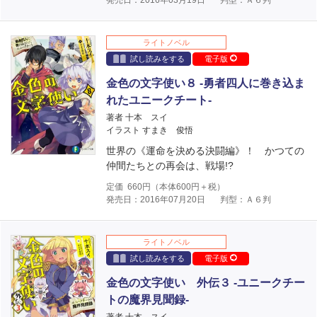
ライトノベル
試し読みをする
電子版
金色の文字使い８ ‐勇者四人に巻き込ま
れたユニークチート‐
著者 十本 スイ
イラスト すまき 俊悟
世界の《運命を決める決闘編》！ かつての
仲間たちとの再会は、戦場!?
定価
660
円（本体
600
円＋税）
発売日：2016年07月20日
判型：Ａ６判
ライトノベル
試し読みをする
電子版
金色の文字使い 外伝３ ‐ユニークチー
トの魔界見聞録‐