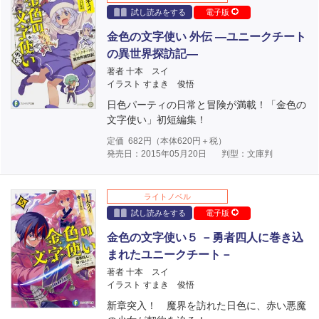
試し読みをする
電子版
金色の文字使い 外伝 ―ユニークチート
の異世界探訪記―
著者 十本 スイ
イラスト すまき 俊悟
日色パーティの日常と冒険が満載！「金色の
文字使い」初短編集！
定価
682
円（本体
620
円＋税）
発売日：2015年05月20日
判型：文庫判
ライトノベル
試し読みをする
電子版
金色の文字使い５ －勇者四人に巻き込
まれたユニークチート－
著者 十本 スイ
イラスト すまき 俊悟
新章突入！ 魔界を訪れた日色に、赤い悪魔