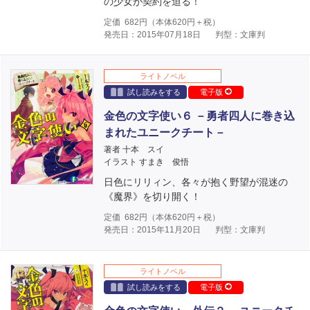
の少女が契約を迫る！
定価
682
円（本体
620
円＋税）
発売日：2015年07月18日
判型：文庫判
ライトノベル
試し読みをする
電子版
金色の文字使い６ －勇者四人に巻き込
まれたユニークチート－
著者 十本 スイ
イラスト すまき 俊悟
日色にリリィン、各々が抱く野望が混迷の
《魔界》を切り開く！
定価
682
円（本体
620
円＋税）
発売日：2015年11月20日
判型：文庫判
ライトノベル
試し読みをする
電子版