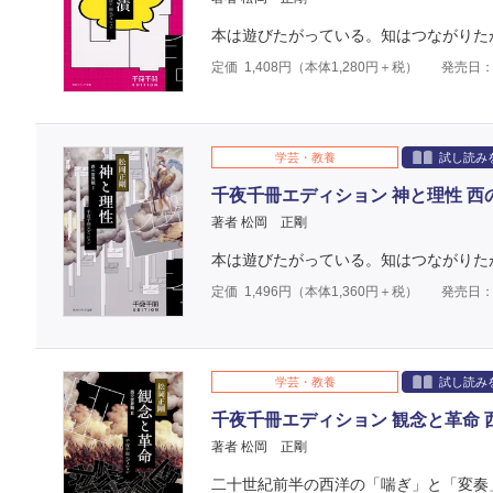
本は遊びたがっている。知はつながりた
定価
1,408
円（本体
1,280
円＋税）
発売日：2
学芸・教養
試し読み
千夜千冊エディション 神と理性 西
著者 松岡 正剛
本は遊びたがっている。知はつながりた
定価
1,496
円（本体
1,360
円＋税）
発売日：2
学芸・教養
試し読み
千夜千冊エディション 観念と革命 西
著者 松岡 正剛
二十世紀前半の西洋の「喘ぎ」と「変奏