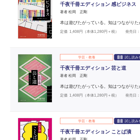
千夜千冊エディション 感ビジネス
著者 松岡 正剛
本は遊びたがっている。知はつながりた
定価
1,408
円（本体
1,280
円＋税）
発売日：2
学芸・教養
試し読み
千夜千冊エディション 芸と道
著者 松岡 正剛
本は遊びたがっている。知はつながりた
定価
1,408
円（本体
1,280
円＋税）
発売日：2
学芸・教養
試し読み
千夜千冊エディション ことば漬
著者 松岡 正剛