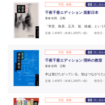
学芸・教養
試し読み
千夜千冊エディション 面影日本
著者 松岡 正剛
「常世、鳥居、正月、翁、稜威」という
定価
1,408
円（本体
1,280
円＋税）
発売日：2
学芸・教養
試し読み
千夜千冊エディション 理科の教室
著者 松岡 正剛
本は遊びたがっている。知はつながりた
定価
1,408
円（本体
1,280
円＋税）
発売日：2
学芸・教養
試し読み