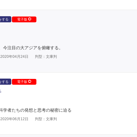
をする
電子版
、今注目の大アジアを俯瞰する。
020年04月24日
判型：文庫判
をする
電子版
子
科学者たちの発想と思考の秘密に迫る
020年06月12日
判型：文庫判