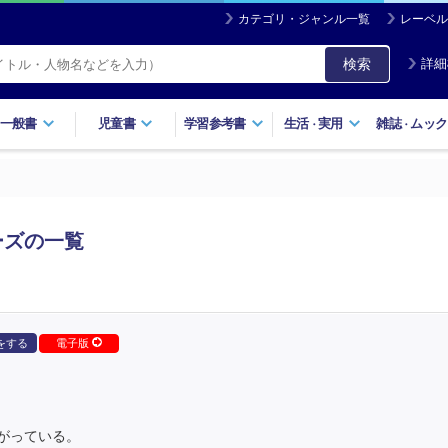
カテゴリ・ジャンル一覧
レーベル
検索
詳細
一般書
児童書
学習参考書
生活
実用
雑誌
ムック
・
・
ーズの一覧
をする
電子版
がっている。