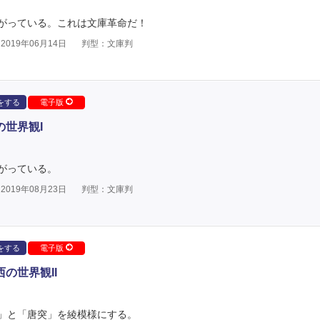
がっている。これは文庫革命だ！
019年06月14日
判型：文庫判
をする
電子版
の世界観I
がっている。
019年08月23日
判型：文庫判
をする
電子版
の世界観II
」と「唐突」を綾模様にする。