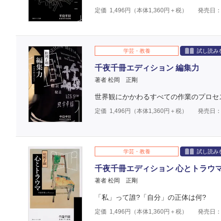
定価
1,496
円（本体
1,360
円＋税）
発売日：2
学芸・教養
試し読み
千夜千冊エディション 編集力
著者 松岡 正剛
世界観にかかわるすべての作業のプロセ
定価
1,496
円（本体
1,360
円＋税）
発売日：2
学芸・教養
試し読み
千夜千冊エディション 心とトラウ
著者 松岡 正剛
「私」って誰?「自分」の正体は何?
定価
1,496
円（本体
1,360
円＋税）
発売日：2