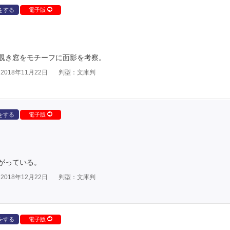
をする
電子版
覗き窓をモチーフに面影を考察。
018年11月22日
判型：文庫判
をする
電子版
がっている。
018年12月22日
判型：文庫判
をする
電子版