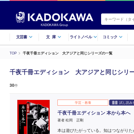
文芸書
文庫
ライトノベル
コミック
TOP
千夜千冊エディション 大アジアと同じシリーズの一覧
千夜千冊エディション 大アジアと同じシリ
30
件
学芸・教養
試し読み
千夜千冊エディション 本から本へ
著者 松岡 正剛
本は遊びたがっている。知はつながりた