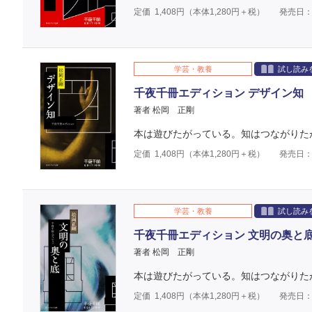
定価
1,408
円（本体
1,280
円＋税）
発売日：2
学芸・教養
試し読み
千夜千冊エディション デザイン知
著者 松岡 正剛
本は遊びたがっている。知はつながりた
定価
1,408
円（本体
1,280
円＋税）
発売日：2
学芸・教養
試し読み
千夜千冊エディション 文明の奥と
著者 松岡 正剛
本は遊びたがっている。知はつながりた
定価
1,408
円（本体
1,280
円＋税）
発売日：2