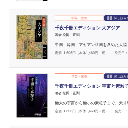
学芸・教養
試し読み
千夜千冊エディション 大アジア
著者 松岡 正剛
中国、韓国、アセアン諸国を含めた大陸
定価
1,606
円（本体
1,460
円＋税）
発売日：2
学芸・教養
試し読み
千夜千冊エディション 宇宙と素粒
著者 松岡 正剛
極大の宇宙から極小の素粒子まで。天才
定価
1,606
円（本体
1,460
円＋税）
発売日：2