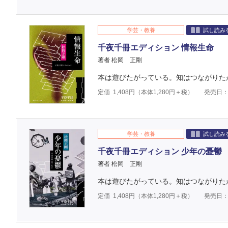
学芸・教養
試し読み
千夜千冊エディション 情報生命
著者 松岡 正剛
本は遊びたがっている。知はつながりた
定価
1,408
円（本体
1,280
円＋税）
発売日：2
学芸・教養
試し読み
千夜千冊エディション 少年の憂鬱
著者 松岡 正剛
本は遊びたがっている。知はつながりた
定価
1,408
円（本体
1,280
円＋税）
発売日：2