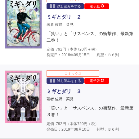
試し読みをする
電子版
ミギとダリ ２
著者 佐野 菜見
「笑い」と「サスペンス」の衝撃作、最新第
二巻！
定価
792
円（本体
720
円＋税）
発売日：2018年09月15日
判型：Ｂ６判
コミックス
試し読みをする
電子版
ミギとダリ ３
著者 佐野 菜見
「笑い」と「サスペンス」の衝撃作、最新第
３巻！
定価
792
円（本体
720
円＋税）
発売日：2019年08月10日
判型：Ｂ６判