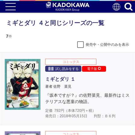
ミギとダリ ４と同じシリーズの一覧
7
件
発売中・公開中のみを表示
コミックス
試し読みをする
電子版
ミギとダリ １
著者 佐野 菜見
『坂本ですが？』の佐野菜見、最新作はミス
テリアスな悪童の物語。
定価
792
円（本体
720
円＋税）
発売日：2018年05月15日
判型：Ｂ６判
コミックス