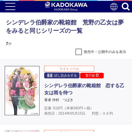
シンデレラ伯爵家の靴箱館 荒野の乙女は夢
をみると同じシリーズの一覧
7
件
発売中・公開中のみを表示
ライトノベル
試し読みをする
電子版
シンデレラ伯爵家の靴箱館 恋する乙
女は雨を待つ
著者 仲村 つばき
定価
616
円（本体
560
円＋税）
発売日：2014年05月15日
判型：Ａ６判