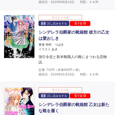
発売日：2015年09月14日
判型：Ａ６判
ライトノベル
試し読みをする
電子版
シンデレラ伯爵家の靴箱館 彼方の乙女
は愛おしき
著者 仲村 つばき
イラスト あき
強引令息と新米靴職人の靴にまつわる恋物
語。
定価
715
円（本体
650
円＋税）
発売日：2016年01月15日
判型：Ａ６判
ライトノベル
試し読みをする
電子版
シンデレラ伯爵家の靴箱館 乙女は新た
な靴を履く