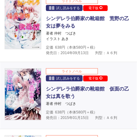
ライトノベル
試し読みをする
電子版
シンデレラ伯爵家の靴箱館 荒野の乙
女は夢をみる
著者 仲村 つばき
イラスト あき
定価
638
円（本体
580
円＋税）
発売日：2014年09月13日
判型：Ａ６判
ライトノベル
試し読みをする
電子版
シンデレラ伯爵家の靴箱館 仮面の乙
女は真を歌う
著者 仲村 つばき
定価
638
円（本体
580
円＋税）
発売日：2015年01月15日
判型：Ａ６判