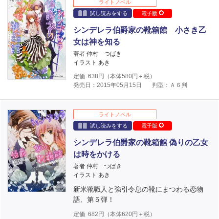
ライトノベル
試し読みをする
電子版
シンデレラ伯爵家の靴箱館 小さき乙
女は神を知る
著者 仲村 つばき
イラスト あき
定価
638
円（本体
580
円＋税）
発売日：2015年05月15日
判型：Ａ６判
ライトノベル
試し読みをする
電子版
シンデレラ伯爵家の靴箱館 偽りの乙女
は時をかける
著者 仲村 つばき
イラスト あき
新米靴職人と強引令息の靴にまつわる恋物
語、第５弾！
定価
682
円（本体
620
円＋税）