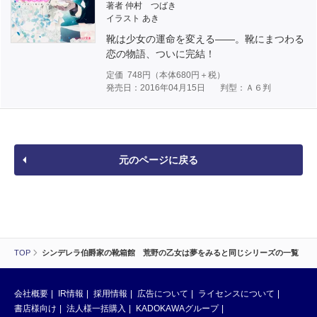
著者 仲村 つばき
イラスト あき
靴は少女の運命を変える――。靴にまつわる
恋の物語、ついに完結！
定価
748
円（本体
680
円＋税）
発売日：2016年04月15日
判型：Ａ６判
元のページに戻る
TOP
シンデレラ伯爵家の靴箱館 荒野の乙女は夢をみると同じシリーズの一覧
会社概要
IR情報
採用情報
広告について
ライセンスについて
書店様向け
法人様一括購入
KADOKAWAグループ