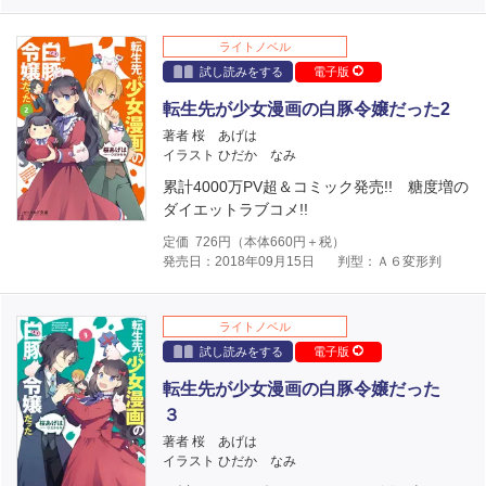
ライトノベル
試し読みをする
電子版
転生先が少女漫画の白豚令嬢だった2
著者 桜 あげは
イラスト ひだか なみ
累計4000万PV超＆コミック発売!! 糖度増の
ダイエットラブコメ!!
定価
726
円（本体
660
円＋税）
発売日：2018年09月15日
判型：Ａ６変形判
ライトノベル
試し読みをする
電子版
転生先が少女漫画の白豚令嬢だった
３
著者 桜 あげは
イラスト ひだか なみ