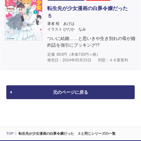
転生先が少女漫画の白豚令嬢だった
５
著者 桜 あげは
イラスト ひだか なみ
ついに結婚……と思いきや生き別れの母が婚
約話を強引にブッキング!?
定価
803
円（本体
730
円＋税）
発売日：2024年05月15日
判型：Ａ６変形判
元のページに戻る
TOP
転生先が少女漫画の白豚令嬢だった ３と同じシリーズの一覧