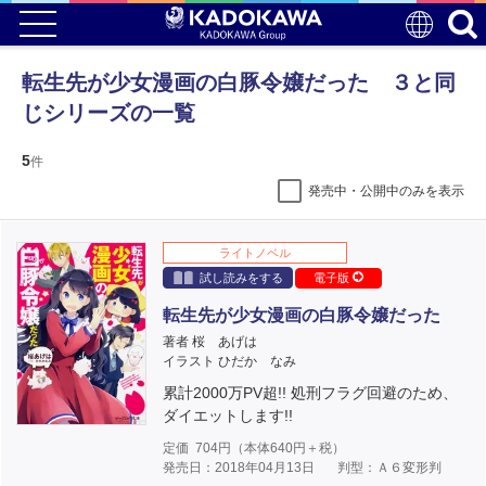
転生先が少女漫画の白豚令嬢だった ３と同
じシリーズの一覧
5
件
発売中・公開中のみを表示
ライトノベル
試し読みをする
電子版
転生先が少女漫画の白豚令嬢だった
著者 桜 あげは
イラスト ひだか なみ
累計2000万PV超!! 処刑フラグ回避のため、
ダイエットします!!
定価
704
円（本体
640
円＋税）
発売日：2018年04月13日
判型：Ａ６変形判