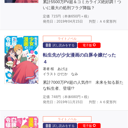
累計5500万PV超＆コミカライズ絶好調！つ
いに最大の処刑フラグ降臨？
定価
715
円（本体
650
円＋税）
発売日：2019年04月15日
判型：Ａ６変形判
ライトノベル
試し読みをする
電子版
転生先が少女漫画の白豚令嬢だった
４
著者 桜 あげは
イラスト ひだか なみ
累計7000万PV超の人気作!! 未来を知る新た
な転生者、登場!?
定価
748
円（本体
680
円＋税）
発売日：2019年11月15日
判型：Ａ６変形判
ライトノベル
試し読みをする
電子版