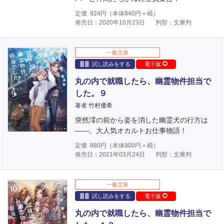
定価
924
円（本体
840
円＋税）
発売日：2020年10月23日
判型：文庫判
一般文庫
試し読みをする
電子版
丸の内で就職したら、幽霊物件担当で
した。９
著者 竹村優希
突然澪の前から姿を消した幽霊犬の行方は
――。大人気オカルトお仕事物語！
定価
880
円（本体
800
円＋税）
発売日：2021年03月24日
判型：文庫判
一般文庫
試し読みをする
電子版
丸の内で就職したら、幽霊物件担当で