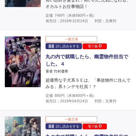
怖い話好き集まれ！怖いのに元気になれる、
オカルトお仕事物語！
定価
748
円（本体
680
円＋税）
発売日：2018年10月24日
判型：文庫判
一般文庫
試し読みをする
電子版
丸の内で就職したら、幽霊物件担当で
した。４
著者 竹村優希
超優秀な子犬系ＳＥは、「事故物件に住んで
みる」系トンデモ社員！？
定価
880
円（本体
800
円＋税）
発売日：2019年04月24日
判型：文庫判
一般文庫
試し読みをする
電子版