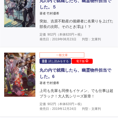
丸の内で就職したら、幽霊物件担当で
した。５
著者 竹村優希
突如、吉原不動産の後継者に名乗りを上げた
部長の次郎。そのとき澪は！？
定価
902
円（本体
820
円＋税）
発売日：2019年08月23日
判型：文庫判
一般文庫
試し読みをする
電子版
丸の内で就職したら、幽霊物件担当で
した。6
著者 竹村優希
上司も先輩も同僚もイケメン、でも仕事は超
ブラック！大人気シリーズ新章！
定価
902
円（本体
820
円＋税）
発売日：2019年12月24日
判型：文庫判