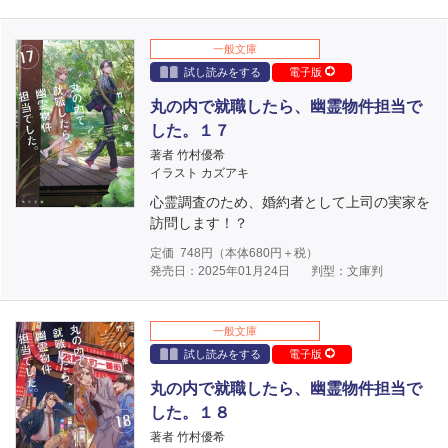
一般文庫
試し読みをする
電子版
丸の内で就職したら、幽霊物件担当で
した。１７
著者 竹村優希
イラスト カズアキ
心霊調査のため、婚約者として上司の実家を
訪問します！？
定価
748
円（本体
680
円＋税）
発売日：2025年01月24日
判型：文庫判
一般文庫
試し読みをする
電子版
丸の内で就職したら、幽霊物件担当で
した。１８
著者 竹村優希