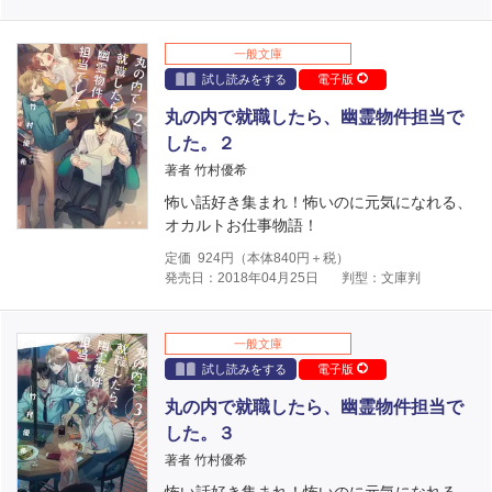
一般文庫
試し読みをする
電子版
丸の内で就職したら、幽霊物件担当で
した。２
著者 竹村優希
怖い話好き集まれ！怖いのに元気になれる、
オカルトお仕事物語！
定価
924
円（本体
840
円＋税）
発売日：2018年04月25日
判型：文庫判
一般文庫
試し読みをする
電子版
丸の内で就職したら、幽霊物件担当で
した。３
著者 竹村優希