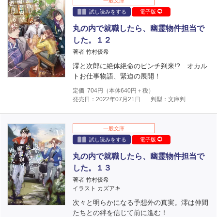
一般文庫
試し読みをする
電子版
丸の内で就職したら、幽霊物件担当で
した。１２
著者 竹村優希
澪と次郎に絶体絶命のピンチ到来!? オカル
トお仕事物語、緊迫の展開！
定価
704
円（本体
640
円＋税）
発売日：2022年07月21日
判型：文庫判
一般文庫
試し読みをする
電子版
丸の内で就職したら、幽霊物件担当で
した。１３
著者 竹村優希
イラスト カズアキ
次々と明らかになる予想外の真実。澪は仲間
たちとの絆を信じて前に進む！