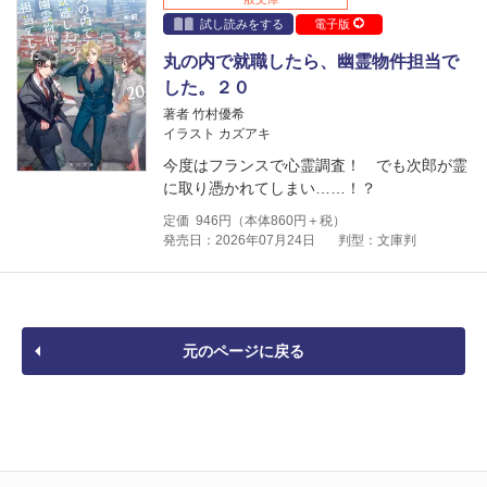
試し読みをする
電子版
丸の内で就職したら、幽霊物件担当で
した。２０
著者 竹村優希
イラスト カズアキ
今度はフランスで心霊調査！ でも次郎が霊
に取り憑かれてしまい……！？
定価
946
円（本体
860
円＋税）
発売日：2026年07月24日
判型：文庫判
元のページに戻る