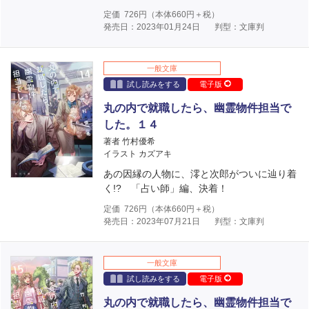
定価
726
円（本体
660
円＋税）
発売日：2023年01月24日
判型：文庫判
一般文庫
試し読みをする
電子版
丸の内で就職したら、幽霊物件担当で
した。１４
著者 竹村優希
イラスト カズアキ
あの因縁の人物に、澪と次郎がついに辿り着
く!? 「占い師」編、決着！
定価
726
円（本体
660
円＋税）
発売日：2023年07月21日
判型：文庫判
一般文庫
試し読みをする
電子版
丸の内で就職したら、幽霊物件担当で