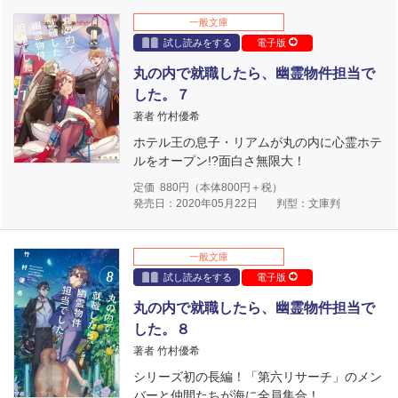
一般文庫
試し読みをする
電子版
丸の内で就職したら、幽霊物件担当で
した。７
著者 竹村優希
ホテル王の息子・リアムが丸の内に心霊ホテ
ルをオープン!?面白さ無限大！
定価
880
円（本体
800
円＋税）
発売日：2020年05月22日
判型：文庫判
一般文庫
試し読みをする
電子版
丸の内で就職したら、幽霊物件担当で
した。８
著者 竹村優希
シリーズ初の長編！「第六リサーチ」のメン
バーと仲間たちが海に全員集合！