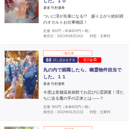
した。１０
著者 竹村優希
ついに澪が先輩になる!? 盛り上がり絶好調
のオカルトお仕事物語！
定価
902
円（本体
820
円＋税）
発売日：2021年08月24日
判型：文庫判
一般文庫
試し読みをする
電子版
丸の内で就職したら、幽霊物件担当で
した。１１
著者 竹村優希
今度は老舗温泉旅館でお忍び心霊調査！澪た
ちに迫る魔の手の正体とは――？
定価
902
円（本体
820
円＋税）
発売日：2022年01月21日
判型：文庫判