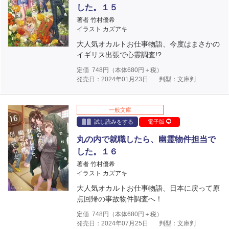
した。１５
著者 竹村優希
イラスト カズアキ
大人気オカルトお仕事物語、今度はまさかの
イギリス出張で心霊調査!?
定価
748
円（本体
680
円＋税）
発売日：2024年01月23日
判型：文庫判
一般文庫
試し読みをする
電子版
丸の内で就職したら、幽霊物件担当で
した。１６
著者 竹村優希
イラスト カズアキ
大人気オカルトお仕事物語、日本に戻って原
点回帰の事故物件調査へ！
定価
748
円（本体
680
円＋税）
発売日：2024年07月25日
判型：文庫判