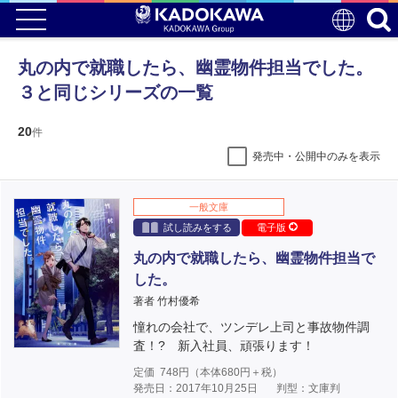
丸の内で就職したら、幽霊物件担当でした。
３と同じシリーズの一覧
20
件
発売中・公開中のみを表示
一般文庫
試し読みをする
電子版
丸の内で就職したら、幽霊物件担当で
した。
著者 竹村優希
憧れの会社で、ツンデレ上司と事故物件調
査！? 新入社員、頑張ります！
定価
748
円（本体
680
円＋税）
発売日：2017年10月25日
判型：文庫判