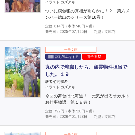
イラスト カズアキ
ついに模倣犯の真相が明らかに！？ 第六メ
ンバー総出のシリーズ第18巻！
定価
814
円（本体
740
円＋税）
発売日：2025年07月25日
判型：文庫判
一般文庫
試し読みをする
電子版
丸の内で就職したら、幽霊物件担当で
した。１９
著者 竹村優希
イラスト カズアキ
今回の舞台は北海道！ 元気が出るオカルト
お仕事物語、第１９巻！
定価
792
円（本体
720
円＋税）
発売日：2026年01月23日
判型：文庫判
一般文庫