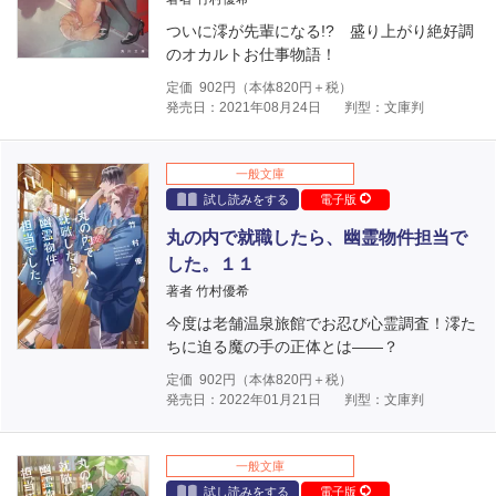
ついに澪が先輩になる!? 盛り上がり絶好調
のオカルトお仕事物語！
定価
902
円（本体
820
円＋税）
発売日：2021年08月24日
判型：文庫判
一般文庫
試し読みをする
電子版
丸の内で就職したら、幽霊物件担当で
した。１１
著者 竹村優希
今度は老舗温泉旅館でお忍び心霊調査！澪た
ちに迫る魔の手の正体とは――？
定価
902
円（本体
820
円＋税）
発売日：2022年01月21日
判型：文庫判
一般文庫
試し読みをする
電子版