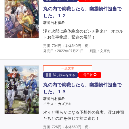
丸の内で就職したら、幽霊物件担当で
した。１２
著者 竹村優希
澪と次郎に絶体絶命のピンチ到来!? オカル
トお仕事物語、緊迫の展開！
定価
704
円（本体
640
円＋税）
発売日：2022年07月21日
判型：文庫判
一般文庫
試し読みをする
電子版
丸の内で就職したら、幽霊物件担当で
した。１３
著者 竹村優希
イラスト カズアキ
次々と明らかになる予想外の真実。澪は仲間
たちとの絆を信じて前に進む！
定価
726
円（本体
660
円＋税）