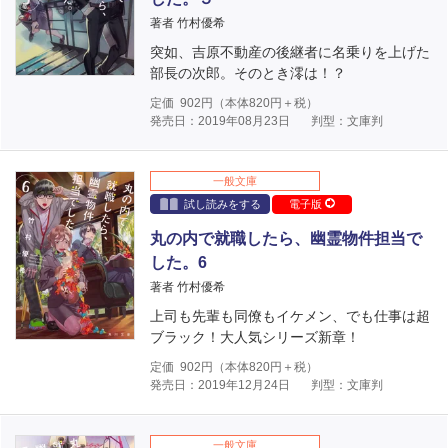
著者 竹村優希
突如、吉原不動産の後継者に名乗りを上げた
部長の次郎。そのとき澪は！？
定価
902
円（本体
820
円＋税）
発売日：2019年08月23日
判型：文庫判
一般文庫
試し読みをする
電子版
丸の内で就職したら、幽霊物件担当で
した。6
著者 竹村優希
上司も先輩も同僚もイケメン、でも仕事は超
ブラック！大人気シリーズ新章！
定価
902
円（本体
820
円＋税）
発売日：2019年12月24日
判型：文庫判
一般文庫