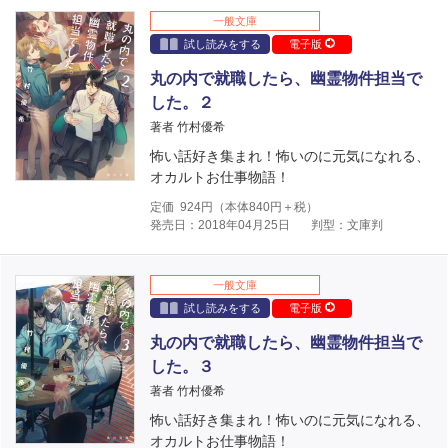
一般文庫
試し読みをする
電子版
丸の内で就職したら、幽霊物件担当で
した。２
著者 竹村優希
怖い話好き集まれ！怖いのに元気になれる、
オカルトお仕事物語！
定価
924
円（本体
840
円＋税）
発売日：2018年04月25日
判型：文庫判
一般文庫
試し読みをする
電子版
丸の内で就職したら、幽霊物件担当で
した。３
著者 竹村優希
怖い話好き集まれ！怖いのに元気になれる、
オカルトお仕事物語！