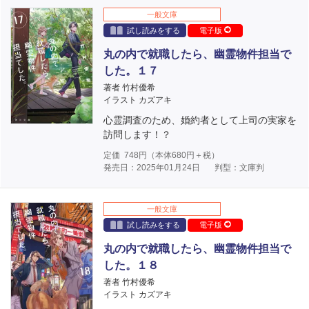
一般文庫
試し読みをする
電子版
丸の内で就職したら、幽霊物件担当で
した。１７
著者 竹村優希
イラスト カズアキ
心霊調査のため、婚約者として上司の実家を
訪問します！？
定価
748
円（本体
680
円＋税）
発売日：2025年01月24日
判型：文庫判
一般文庫
試し読みをする
電子版
丸の内で就職したら、幽霊物件担当で
した。１８
著者 竹村優希
イラスト カズアキ