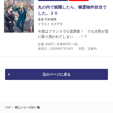
丸の内で就職したら、幽霊物件担当で
した。２０
著者 竹村優希
イラスト カズアキ
今度はフランスで心霊調査！ でも次郎が霊
に取り憑かれてしまい……！？
定価
946
円（本体
860
円＋税）
発売日：2026年07月24日
判型：文庫判
元のページに戻る
TOP
同じシリーズの一覧