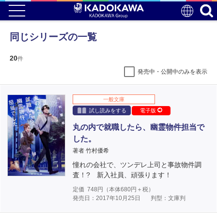
同じシリーズの一覧
20
件
発売中・公開中のみを表示
一般文庫
試し読みをする
電子版
丸の内で就職したら、幽霊物件担当で
した。
著者 竹村優希
憧れの会社で、ツンデレ上司と事故物件調
査！? 新入社員、頑張ります！
定価
748
円（本体
680
円＋税）
発売日：2017年10月25日
判型：文庫判