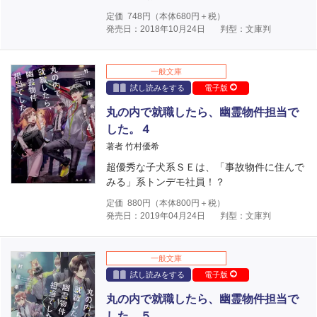
定価
748
円（本体
680
円＋税）
発売日：2018年10月24日
判型：文庫判
一般文庫
試し読みをする
電子版
丸の内で就職したら、幽霊物件担当で
した。４
著者 竹村優希
超優秀な子犬系ＳＥは、「事故物件に住んで
みる」系トンデモ社員！？
定価
880
円（本体
800
円＋税）
発売日：2019年04月24日
判型：文庫判
一般文庫
試し読みをする
電子版
丸の内で就職したら、幽霊物件担当で
した。５