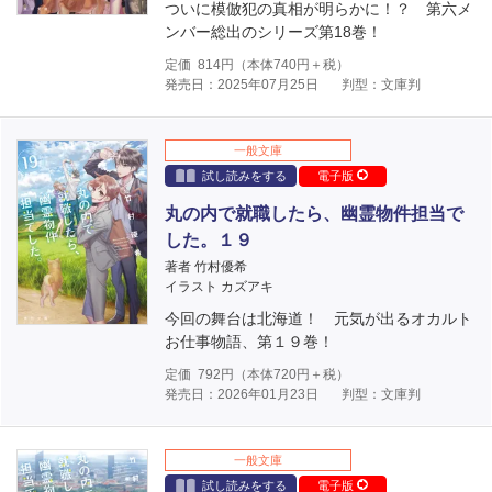
ついに模倣犯の真相が明らかに！？ 第六メ
ンバー総出のシリーズ第18巻！
定価
814
円（本体
740
円＋税）
発売日：2025年07月25日
判型：文庫判
一般文庫
試し読みをする
電子版
丸の内で就職したら、幽霊物件担当で
した。１９
著者 竹村優希
イラスト カズアキ
今回の舞台は北海道！ 元気が出るオカルト
お仕事物語、第１９巻！
定価
792
円（本体
720
円＋税）
発売日：2026年01月23日
判型：文庫判
一般文庫
試し読みをする
電子版