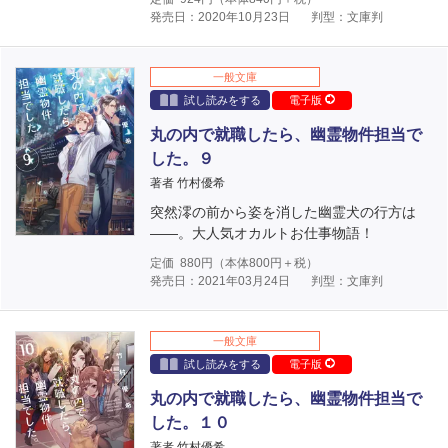
発売日：2020年10月23日
判型：文庫判
一般文庫
試し読みをする
電子版
丸の内で就職したら、幽霊物件担当で
した。９
著者 竹村優希
突然澪の前から姿を消した幽霊犬の行方は
――。大人気オカルトお仕事物語！
定価
880
円（本体
800
円＋税）
発売日：2021年03月24日
判型：文庫判
一般文庫
試し読みをする
電子版
丸の内で就職したら、幽霊物件担当で
した。１０
著者 竹村優希