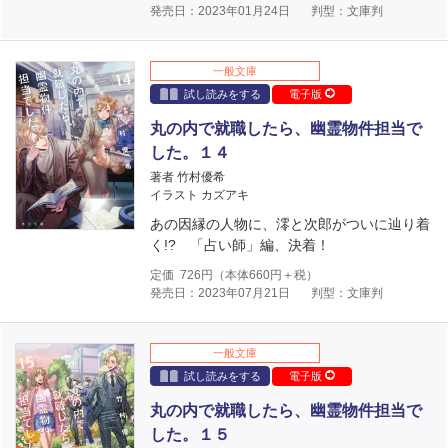
発売日：2023年01月24日
判型：文庫判
一般文庫
試し読みをする
電子版
丸の内で就職したら、幽霊物件担当で
した。１４
著者 竹村優希
イラスト カズアキ
あの因縁の人物に、澪と次郎がついに辿り着
く!? 「占い師」編、決着！
定価
726
円（本体
660
円＋税）
発売日：2023年07月21日
判型：文庫判
一般文庫
試し読みをする
電子版
丸の内で就職したら、幽霊物件担当で
した。１５