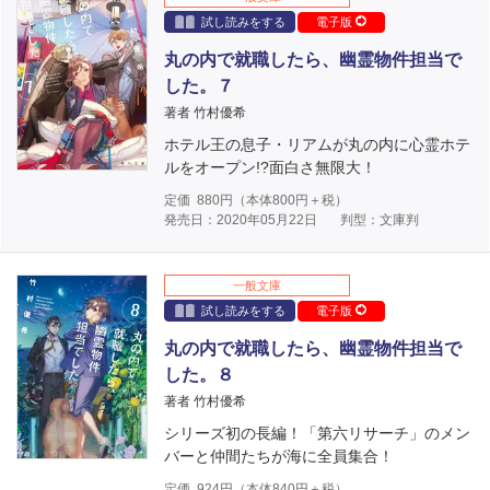
試し読みをする
電子版
丸の内で就職したら、幽霊物件担当で
した。７
著者 竹村優希
ホテル王の息子・リアムが丸の内に心霊ホテ
ルをオープン!?面白さ無限大！
定価
880
円（本体
800
円＋税）
発売日：2020年05月22日
判型：文庫判
一般文庫
試し読みをする
電子版
丸の内で就職したら、幽霊物件担当で
した。８
著者 竹村優希
シリーズ初の長編！「第六リサーチ」のメン
バーと仲間たちが海に全員集合！
定価
924
円（本体
840
円＋税）