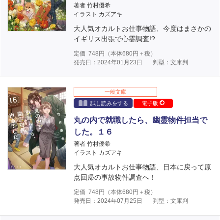
著者 竹村優希
イラスト カズアキ
大人気オカルトお仕事物語、今度はまさかの
イギリス出張で心霊調査!?
定価
748
円（本体
680
円＋税）
発売日：2024年01月23日
判型：文庫判
一般文庫
試し読みをする
電子版
丸の内で就職したら、幽霊物件担当で
した。１６
著者 竹村優希
イラスト カズアキ
大人気オカルトお仕事物語、日本に戻って原
点回帰の事故物件調査へ！
定価
748
円（本体
680
円＋税）
発売日：2024年07月25日
判型：文庫判