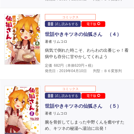
コミックス
試し読みをする
電子版
世話やきキツネの仙狐さん （４）
著者 リムコロ
病気で倒れた時こそ、わらわの出番じゃ！看
病中も存分に甘やかしてくれよう
定価
682
円（本体
620
円＋税）
発売日：2019年04月10日
判型：Ｂ６変形判
コミックス
試し読みをする
電子版
世話やきキツネの仙狐さん （５）
著者 リムコロ
腕を骨折してしまった中野くんを癒やすた
め、キツネの秘湯へ湯治に出発！