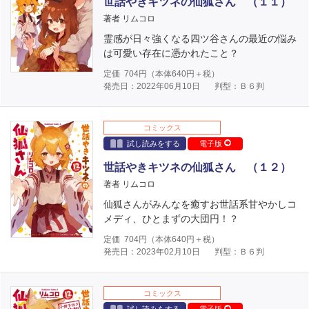
世話やきキツネの仙狐さん （１１）
著者 リムコロ
霊感が日々強くなる四ツ谷さんの最近の悩み
は可愛い存在に憑かれたこと？
定価
704
円（本体
640
円＋税）
発売日：2022年06月10日
判型：Ｂ６判
コミックス
試し読みをする
電子版
世話やきキツネの仙狐さん （１２）
著者 リムコロ
仙狐さんがみんなを癒すお世話系甘やかしコ
メディ、ひとまずの大団円！？
定価
704
円（本体
640
円＋税）
発売日：2023年02月10日
判型：Ｂ６判
コミックス