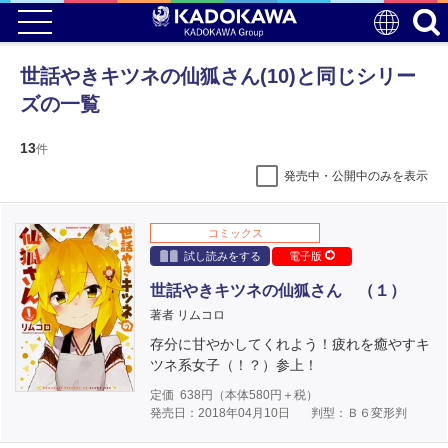
世話やきキツネの仙狐さん(10)と同じシリー
ズの一覧
13
件
発売中・公開中のみを表示
コミックス
試し読みをする
電子版
世話やきキツネの仙狐さん （１）
著者 リムコロ
存分に甘やかしてくれよう！疲れを癒やすキ
ツネ系女子（！？）参上！
定価
638
円（本体
580
円＋税）
発売日：2018年04月10日
判型：Ｂ６変形判