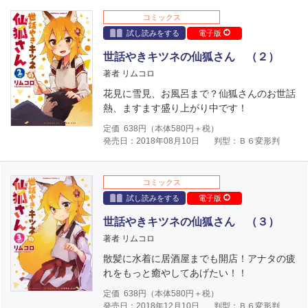
コミックス
試し読みをする
電子版
世話やきキツネの仙狐さん （２）
著者 リムコロ
花見に雪見、お風呂まで？仙狐さんのお世話
熱、ますます盛り上がり中です！
定価
638
円（本体
580
円＋税）
発売日：2018年08月10日
判型：Ｂ６変形判
コミックス
試し読みをする
電子版
世話やきキツネの仙狐さん （３）
著者 リムコロ
散髪に水着に居酒屋までも開店！アナタの疲
れをもっと癒やしてあげたい！！
定価
638
円（本体
580
円＋税）
発売日：2018年12月10日
判型：Ｂ６変形判