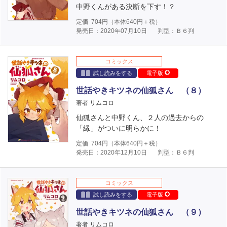
中野くんがある決断を下す！？
定価
704
円（本体
640
円＋税）
発売日：2020年07月10日
判型：Ｂ６判
コミックス
試し読みをする
電子版
世話やきキツネの仙狐さん （８）
著者 リムコロ
仙狐さんと中野くん、２人の過去からの
「縁」がついに明らかに！
定価
704
円（本体
640
円＋税）
発売日：2020年12月10日
判型：Ｂ６判
コミックス
試し読みをする
電子版
世話やきキツネの仙狐さん （９）
著者 リムコロ