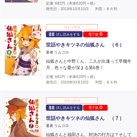
定価
682
円（本体
620
円＋税）
発売日：2019年10月10日
判型：Ｂ６判
コミックス
試し読みをする
電子版
世話やきキツネの仙狐さん （６）
著者 リムコロ
仙狐さんと中野くん、二人が出逢って早幾年
月…色々な愛が深まる第6巻！
定価
682
円（本体
620
円＋税）
発売日：2020年03月10日
判型：Ｂ６判
コミックス
試し読みをする
電子版
世話やきキツネの仙狐さん （７）
著者 リムコロ
仙狐さんと福田さん、対決の行方は？そして