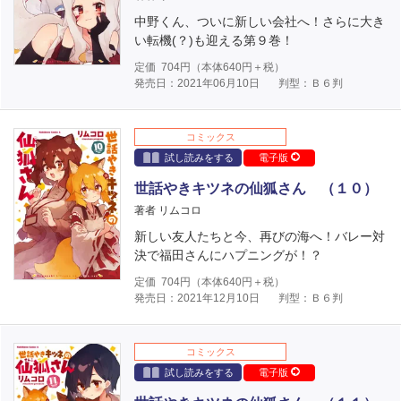
中野くん、ついに新しい会社へ！さらに大き
い転機(？)も迎える第９巻！
定価
704
円（本体
640
円＋税）
発売日：2021年06月10日
判型：Ｂ６判
コミックス
試し読みをする
電子版
世話やきキツネの仙狐さん （１０）
著者 リムコロ
新しい友人たちと今、再びの海へ！バレー対
決で福田さんにハプニングが！？
定価
704
円（本体
640
円＋税）
発売日：2021年12月10日
判型：Ｂ６判
コミックス
試し読みをする
電子版