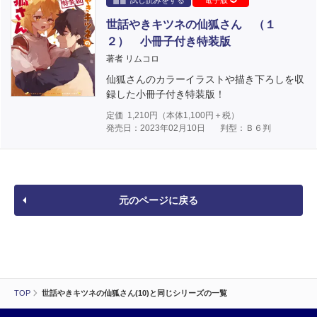
試し読みをする
電子版
世話やきキツネの仙狐さん （１
２） 小冊子付き特装版
著者 リムコロ
仙狐さんのカラーイラストや描き下ろしを収
録した小冊子付き特装版！
定価
1,210
円（本体
1,100
円＋税）
発売日：2023年02月10日
判型：Ｂ６判
元のページに戻る
TOP
世話やきキツネの仙狐さん(10)と同じシリーズの一覧