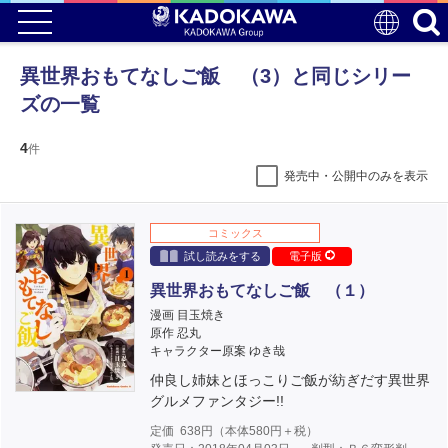
異世界おもてなしご飯 （3）と同じシリー
ズの一覧
4
件
発売中・公開中のみを表示
コミックス
試し読みをする
電子版
異世界おもてなしご飯 （１）
漫画 目玉焼き
原作 忍丸
キャラクター原案 ゆき哉
仲良し姉妹とほっこりご飯が紡ぎだす異世界
グルメファンタジー!!
定価
638
円（本体
580
円＋税）