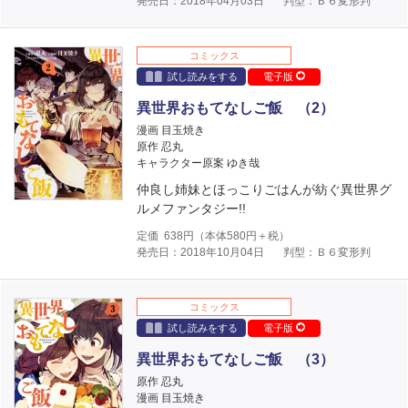
発売日：2018年04月03日
判型：Ｂ６変形判
コミックス
試し読みをする
電子版
異世界おもてなしご飯 （2）
漫画 目玉焼き
原作 忍丸
キャラクター原案 ゆき哉
仲良し姉妹とほっこりごはんが紡ぐ異世界グ
ルメファンタジー!!
定価
638
円（本体
580
円＋税）
発売日：2018年10月04日
判型：Ｂ６変形判
コミックス
試し読みをする
電子版
異世界おもてなしご飯 （3）
原作 忍丸
漫画 目玉焼き