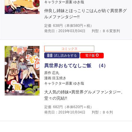
キャラクター原案 ゆき哉
仲良し姉妹とほっこりごはんが紡ぐ異世界グ
ルメファンタジー!!
定価
638
円（本体
580
円＋税）
発売日：2019年03月04日
判型：Ｂ６変形判
コミックス
試し読みをする
電子版
異世界おもてなしご飯 （4）
原作 忍丸
漫画 目玉焼き
キャラクター原案 ゆき哉
大人気の姉妹×異世界グルメファンタジー、
堂々の完結!!
定価
682
円（本体
620
円＋税）
発売日：2019年10月04日
判型：Ｂ６判