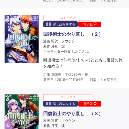
発売日：2018年03月31日
判型：Ｂ６変形判
コミックス
試し読みをする
電子版
回復術士のやり直し （２）
漫画 羽賀 ソウケン
原作 月夜 涙
キャラクター原案 しおこんぶ
回復術士は仲間(おもちゃ)とともに復讐の旅
を始める！
定価
638
円（本体
580
円＋税）
発売日：2018年09月04日
判型：Ｂ６変形判
コミックス
試し読みをする
電子版
回復術士のやり直し （３）
漫画 羽賀 ソウケン
原作 月夜 涙