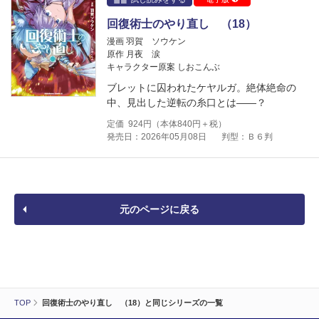
回復術士のやり直し （18）
漫画 羽賀 ソウケン
原作 月夜 涙
キャラクター原案 しおこんぶ
ブレットに囚われたケヤルガ。絶体絶命の
中、見出した逆転の糸口とは――？
定価
924
円（本体
840
円＋税）
発売日：2026年05月08日
判型：Ｂ６判
元のページに戻る
TOP
回復術士のやり直し （18）と同じシリーズの一覧