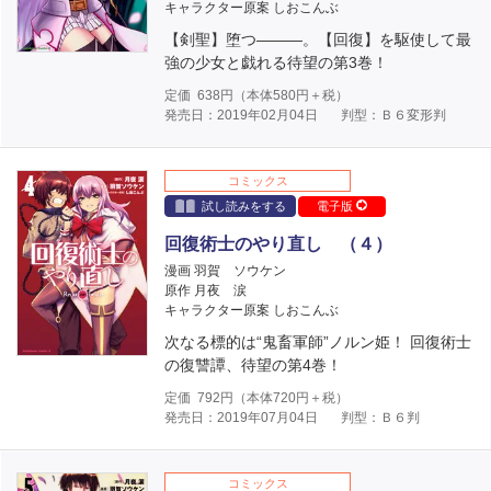
キャラクター原案 しおこんぶ
【剣聖】堕つ―――。【回復】を駆使して最
強の少女と戯れる待望の第3巻！
定価
638
円（本体
580
円＋税）
発売日：2019年02月04日
判型：Ｂ６変形判
コミックス
試し読みをする
電子版
回復術士のやり直し （４）
漫画 羽賀 ソウケン
原作 月夜 涙
キャラクター原案 しおこんぶ
次なる標的は“鬼畜軍師”ノルン姫！ 回復術士
の復讐譚、待望の第4巻！
定価
792
円（本体
720
円＋税）
発売日：2019年07月04日
判型：Ｂ６判
コミックス