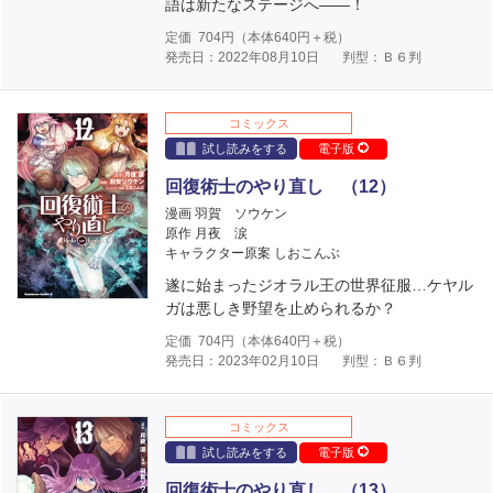
語は新たなステージへ――！
定価
704
円（本体
640
円＋税）
発売日：2022年08月10日
判型：Ｂ６判
コミックス
試し読みをする
電子版
回復術士のやり直し （12）
漫画 羽賀 ソウケン
原作 月夜 涙
キャラクター原案 しおこんぶ
遂に始まったジオラル王の世界征服…ケヤル
ガは悪しき野望を止められるか？
定価
704
円（本体
640
円＋税）
発売日：2023年02月10日
判型：Ｂ６判
コミックス
試し読みをする
電子版
回復術士のやり直し （13）