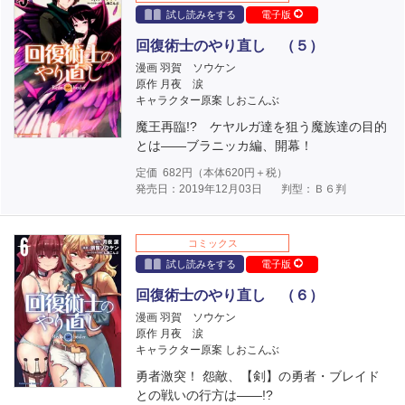
試し読みをする
電子版
回復術士のやり直し （５）
漫画 羽賀 ソウケン
原作 月夜 涙
キャラクター原案 しおこんぶ
魔王再臨!? ケヤルガ達を狙う魔族達の目的
とは――ブラニッカ編、開幕！
定価
682
円（本体
620
円＋税）
発売日：2019年12月03日
判型：Ｂ６判
コミックス
試し読みをする
電子版
回復術士のやり直し （６）
漫画 羽賀 ソウケン
原作 月夜 涙
キャラクター原案 しおこんぶ
勇者激突！ 怨敵、【剣】の勇者・ブレイド
との戦いの行方は――!?