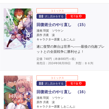
コミックス
試し読みをする
電子版
回復術士のやり直し （15）
漫画 羽賀 ソウケン
原作 月夜 涙
キャラクター原案 しおこんぶ
遂に復讐の舞台は世界へ――最後の仇敵ブレ
ットとの全面戦争に勝利せよ！
定価
748
円（本体
680
円＋税）
発売日：2024年08月09日
判型：Ｂ６判
コミックス
試し読みをする
電子版
回復術士のやり直し （16）
漫画 羽賀 ソウケン
原作 月夜 涙
キャラクター原案 しおこんぶ