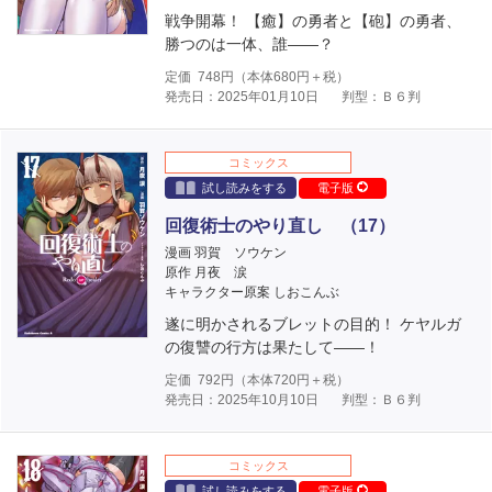
戦争開幕！ 【癒】の勇者と【砲】の勇者、
勝つのは一体、誰――？
定価
748
円（本体
680
円＋税）
発売日：2025年01月10日
判型：Ｂ６判
コミックス
試し読みをする
電子版
回復術士のやり直し （17）
漫画 羽賀 ソウケン
原作 月夜 涙
キャラクター原案 しおこんぶ
遂に明かされるブレットの目的！ ケヤルガ
の復讐の行方は果たして――！
定価
792
円（本体
720
円＋税）
発売日：2025年10月10日
判型：Ｂ６判
コミックス
試し読みをする
電子版