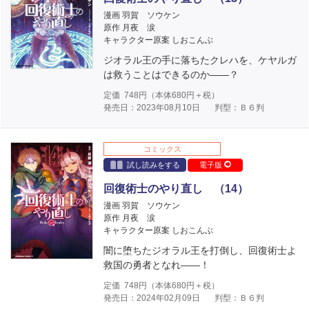
漫画 羽賀 ソウケン
原作 月夜 涙
キャラクター原案 しおこんぶ
ジオラル王の手に落ちたクレハを、ケヤルガ
は救うことはできるのか――？
定価
748
円（本体
680
円＋税）
発売日：2023年08月10日
判型：Ｂ６判
コミックス
試し読みをする
電子版
回復術士のやり直し （14）
漫画 羽賀 ソウケン
原作 月夜 涙
キャラクター原案 しおこんぶ
闇に堕ちたジオラル王を打倒し、回復術士よ
救国の勇者となれ――！
定価
748
円（本体
680
円＋税）
発売日：2024年02月09日
判型：Ｂ６判