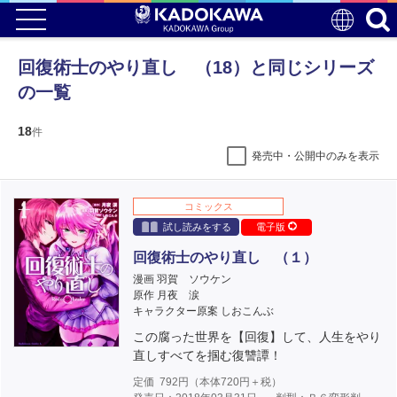
回復術士のやり直し （18）と同じシリーズ
の一覧
18
件
発売中・公開中のみを表示
コミックス
試し読みをする
電子版
回復術士のやり直し （１）
漫画 羽賀 ソウケン
原作 月夜 涙
キャラクター原案 しおこんぶ
この腐った世界を【回復】して、人生をやり
直しすべてを掴む復讐譚！
定価
792
円（本体
720
円＋税）