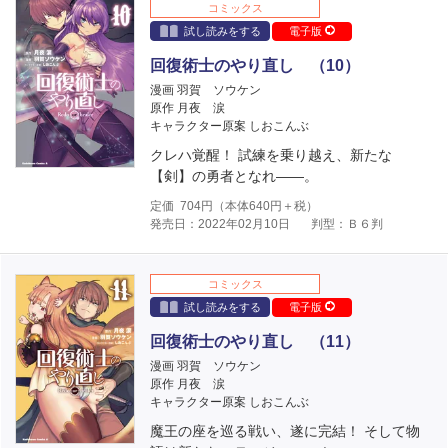
コミックス
試し読みをする
電子版
回復術士のやり直し （10）
漫画 羽賀 ソウケン
原作 月夜 涙
キャラクター原案 しおこんぶ
クレハ覚醒！ 試練を乗り越え、新たな
【剣】の勇者となれ――。
定価
704
円（本体
640
円＋税）
発売日：2022年02月10日
判型：Ｂ６判
コミックス
試し読みをする
電子版
回復術士のやり直し （11）
漫画 羽賀 ソウケン
原作 月夜 涙
キャラクター原案 しおこんぶ
魔王の座を巡る戦い、遂に完結！ そして物