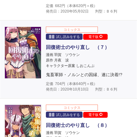
定価
682
円（本体
620
円＋税）
発売日：2020年05月02日
判型：Ｂ６判
コミックス
試し読みをする
電子版
回復術士のやり直し （７）
漫画 羽賀 ソウケン
原作 月夜 涙
キャラクター原案 しおこんぶ
鬼畜軍師・ノルンとの因縁、遂に決着!?
定価
704
円（本体
640
円＋税）
発売日：2020年10月10日
判型：Ｂ６判
コミックス
試し読みをする
電子版
回復術士のやり直し （８）
漫画 羽賀 ソウケン