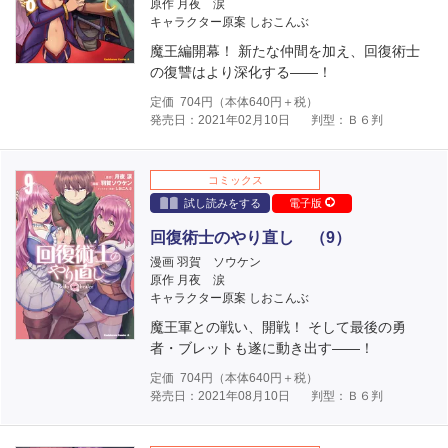
原作 月夜 涙
キャラクター原案 しおこんぶ
魔王編開幕！ 新たな仲間を加え、回復術士
の復讐はより深化する――！
定価
704
円（本体
640
円＋税）
発売日：2021年02月10日
判型：Ｂ６判
コミックス
試し読みをする
電子版
回復術士のやり直し （9）
漫画 羽賀 ソウケン
原作 月夜 涙
キャラクター原案 しおこんぶ
魔王軍との戦い、開戦！ そして最後の勇
者・ブレットも遂に動き出す――！
定価
704
円（本体
640
円＋税）
発売日：2021年08月10日
判型：Ｂ６判