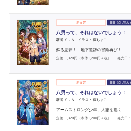
新文芸
試し読み
八男って、それはないでしょう！ 
著者 Ｙ．Ａ
イラスト 藤ちょこ
蘇る悪夢！ 地下遺跡の冒険再び！
定価
1,320
円（本体
1,200
円＋税）
発売日：2
新文芸
試し読み
八男って、それはないでしょう！ 
著者 Ｙ．Ａ
イラスト 藤ちょこ
アームストロング少年、大志を抱く
定価
1,320
円（本体
1,200
円＋税）
発売日：2