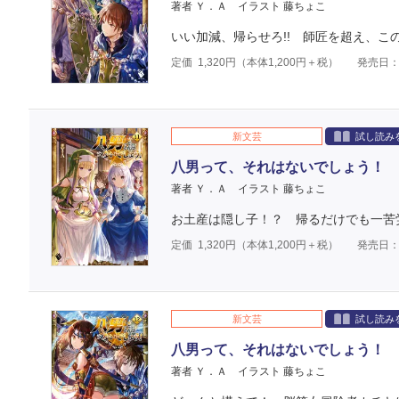
著者 Ｙ．Ａ
イラスト 藤ちょこ
いい加減、帰らせろ!! 師匠を超え、こ
定価
1,320
円（本体
1,200
円＋税）
発売日：2
新文芸
試し読み
八男って、それはないでしょう！ 
著者 Ｙ．Ａ
イラスト 藤ちょこ
お土産は隠し子！？ 帰るだけでも一苦
定価
1,320
円（本体
1,200
円＋税）
発売日：2
新文芸
試し読み
八男って、それはないでしょう！ 
著者 Ｙ．Ａ
イラスト 藤ちょこ