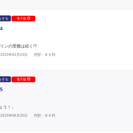
をする
電子版
4
リンの受難は続く!?
015年01月23日
判型：Ｂ６判
をする
電子版
5
ょう！」
015年06月25日
判型：Ｂ６判