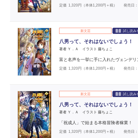
定価
1,320
円（本体
1,200
円＋税）
発売日：2
新文芸
試し読み
八男って、それはないでしょう！ 
著者 Ｙ．Ａ
イラスト 藤ちょこ
富と名声を一挙に手に入れたヴェンデリン
定価
1,320
円（本体
1,200
円＋税）
発売日：2
新文芸
試し読み
八男って、それはないでしょう！ 
著者 Ｙ．Ａ
イラスト 藤ちょこ
「祝成人」で始まる本格冒険者稼業！
定価
1,320
円（本体
1,200
円＋税）
発売日：2