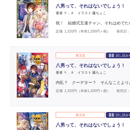
八男って、それはないでしょう！ 
著者 Ｙ．Ａ
イラスト 藤ちょこ
祝！ 結婚式五連チャン。それはめでた
定価
1,320
円（本体
1,200
円＋税）
発売日：2
新文芸
試し読み
八男って、それはないでしょう！ 
著者 Ｙ．Ａ
イラスト 藤ちょこ
内乱？ クーデター？ そんなことより
定価
1,320
円（本体
1,200
円＋税）
発売日：2
新文芸
試し読み
八男って、それはないでしょう！ 