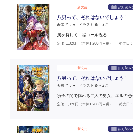
新文芸
試し読み
八男って、それはないでしょう！ 
著者 Ｙ．Ａ
イラスト 藤ちょこ
満を持して 縦ロール現る！
定価
1,320
円（本体
1,200
円＋税）
発売日：2
新文芸
試し読み
八男って、それはないでしょう！ 
著者 Ｙ．Ａ
イラスト 藤ちょこ
紛争の間で揺れる二人の男女。エルの恋の
定価
1,320
円（本体
1,200
円＋税）
発売日：2
新文芸
試し読み