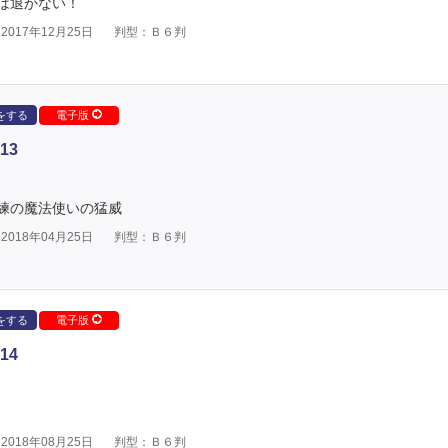
は退かない！
017年12月25日
判型：Ｂ６判
をする
電子版
13
練の魔法使いの猛威
018年04月25日
判型：Ｂ６判
をする
電子版
14
018年08月25日
判型：Ｂ６判