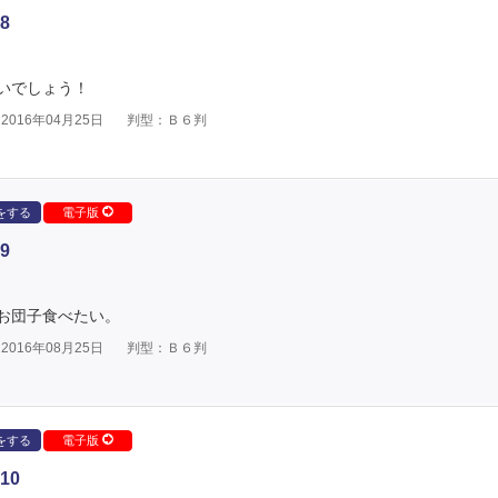
8
いでしょう！
016年04月25日
判型：Ｂ６判
をする
電子版
9
お団子食べたい。
016年08月25日
判型：Ｂ６判
をする
電子版
10