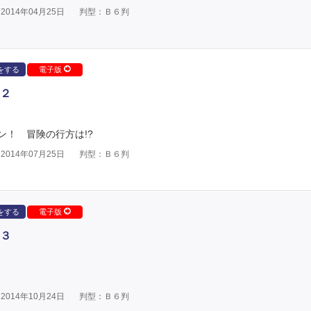
014年04月25日
判型：Ｂ６判
をする
電子版
２
！ 冒険の行方は!?
014年07月25日
判型：Ｂ６判
をする
電子版
３
014年10月24日
判型：Ｂ６判