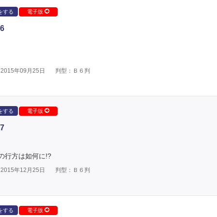
をする
電子版
6
015年09月25日
判型：Ｂ６判
をする
電子版
7
行方は如何に!?
015年12月25日
判型：Ｂ６判
をする
電子版