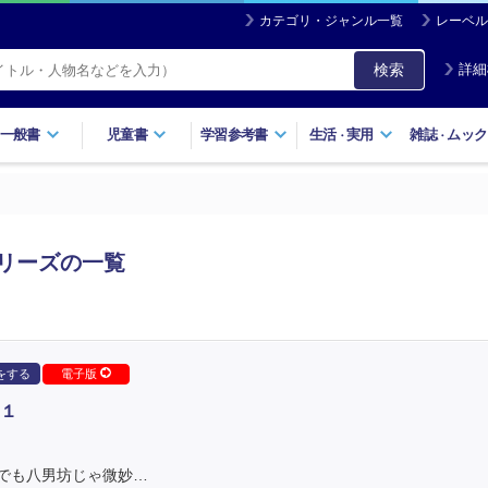
カテゴリ・ジャンル一覧
レーベル
検索
詳細
一般書
児童書
学習参考書
生活
実用
雑誌
ムック
・
・
リーズの一覧
をする
電子版
１
でも八男坊じゃ微妙…