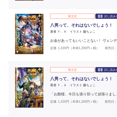
新文芸
試し読み
八男って、それはないでしょう！ 
著者 Ｙ．Ａ
イラスト 藤ちょこ
お金があってもいいことない！ ヴェンデ
定価
1,320
円（本体
1,200
円＋税）
発売日：2
新文芸
試し読み
八男って、それはないでしょう！ 
著者 Ｙ．Ａ
イラスト 藤ちょこ
「お館様、今日も張り切って頑張りまし
定価
1,320
円（本体
1,200
円＋税）
発売日：2