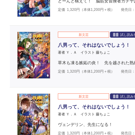
どーんと構えて！ 脳筋女冒険者カチヤ
定価
1,320
円（本体
1,200
円＋税）
発売日：2
新文芸
試し読み
八男って、それはないでしょう！ 
著者 Ｙ．Ａ
イラスト 藤ちょこ
草木も凍る嫉妬の炎！ 先を越された熟
定価
1,320
円（本体
1,200
円＋税）
発売日：2
新文芸
試し読み
八男って、それはないでしょう！ 
著者 Ｙ．Ａ
イラスト 藤ちょこ
ヴェンデリン、先生になる！
定価
1,320
円（本体
1,200
円＋税）
発売日：2