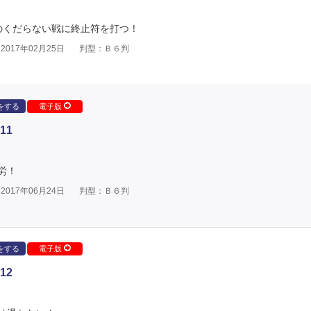
のくだらない戦に終止符を打つ！
017年02月25日
判型：Ｂ６判
をする
電子版
11
労！
017年06月24日
判型：Ｂ６判
をする
電子版
12