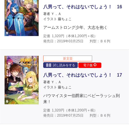
八男って、それはないでしょう！ 16
著者 Ｙ．Ａ
イラスト 藤ちょこ
アームストロング少年、大志を抱く
定価
1,320
円（本体
1,200
円＋税）
発売日：2019年03月25日
判型：Ｂ６判
新文芸
試し読みをする
電子版
八男って、それはないでしょう！ 17
著者 Ｙ．Ａ
イラスト 藤ちょこ
バウマイスター伯爵家にベビーラッシュ到
来！
定価
1,320
円（本体
1,200
円＋税）
発売日：2019年07月25日
判型：Ｂ６判