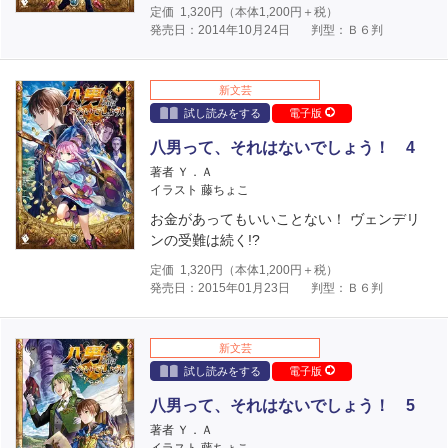
定価
1,320
円（本体
1,200
円＋税）
発売日：2014年10月24日
判型：Ｂ６判
新文芸
試し読みをする
電子版
八男って、それはないでしょう！ 4
著者 Ｙ．Ａ
イラスト 藤ちょこ
お金があってもいいことない！ ヴェンデリ
ンの受難は続く!?
定価
1,320
円（本体
1,200
円＋税）
発売日：2015年01月23日
判型：Ｂ６判
新文芸
試し読みをする
電子版
八男って、それはないでしょう！ 5
著者 Ｙ．Ａ