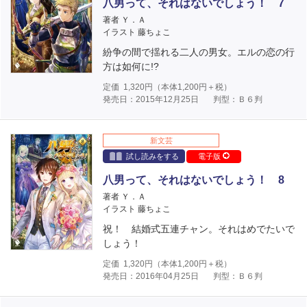
八男って、それはないでしょう！ 7
著者 Ｙ．Ａ
イラスト 藤ちょこ
紛争の間で揺れる二人の男女。エルの恋の行
方は如何に!?
定価
1,320
円（本体
1,200
円＋税）
発売日：2015年12月25日
判型：Ｂ６判
新文芸
試し読みをする
電子版
八男って、それはないでしょう！ 8
著者 Ｙ．Ａ
イラスト 藤ちょこ
祝！ 結婚式五連チャン。それはめでたいで
しょう！
定価
1,320
円（本体
1,200
円＋税）
発売日：2016年04月25日
判型：Ｂ６判