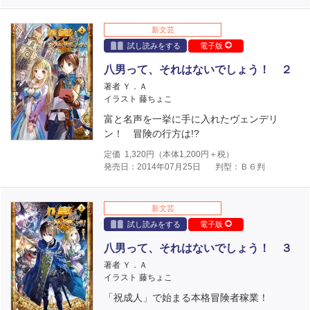
新文芸
試し読みをする
電子版
八男って、それはないでしょう！ ２
著者 Ｙ．Ａ
イラスト 藤ちょこ
富と名声を一挙に手に入れたヴェンデリ
ン！ 冒険の行方は!?
定価
1,320
円（本体
1,200
円＋税）
発売日：2014年07月25日
判型：Ｂ６判
新文芸
試し読みをする
電子版
八男って、それはないでしょう！ ３
著者 Ｙ．Ａ
イラスト 藤ちょこ
「祝成人」で始まる本格冒険者稼業！