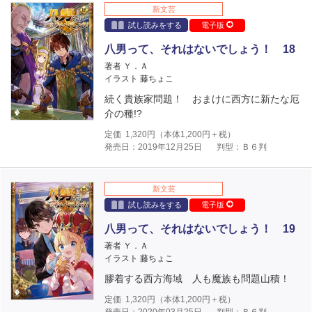
新文芸
試し読みをする
電子版
八男って、それはないでしょう！ 18
著者 Ｙ．Ａ
イラスト 藤ちょこ
続く貴族家問題！ おまけに西方に新たな厄
介の種!?
定価
1,320
円（本体
1,200
円＋税）
発売日：2019年12月25日
判型：Ｂ６判
新文芸
試し読みをする
電子版
八男って、それはないでしょう！ 19
著者 Ｙ．Ａ
イラスト 藤ちょこ
膠着する西方海域 人も魔族も問題山積！
定価
1,320
円（本体
1,200
円＋税）
発売日：2020年03月25日
判型：Ｂ６判