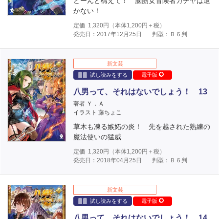
どーんと構えて！ 脳筋女冒険者カチヤは退
かない！
定価
1,320
円（本体
1,200
円＋税）
発売日：2017年12月25日
判型：Ｂ６判
新文芸
試し読みをする
電子版
八男って、それはないでしょう！ 13
著者 Ｙ．Ａ
イラスト 藤ちょこ
草木も凍る嫉妬の炎！ 先を越された熟練の
魔法使いの猛威
定価
1,320
円（本体
1,200
円＋税）
発売日：2018年04月25日
判型：Ｂ６判
新文芸
試し読みをする
電子版
八男って、それはないでしょう！ 14