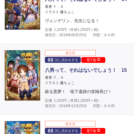
著者 Ｙ．Ａ
イラスト 藤ちょこ
ヴェンデリン、先生になる！
定価
1,320
円（本体
1,200
円＋税）
発売日：2018年08月25日
判型：Ｂ６判
新文芸
試し読みをする
電子版
八男って、それはないでしょう！ 15
著者 Ｙ．Ａ
イラスト 藤ちょこ
蘇る悪夢！ 地下遺跡の冒険再び！
定価
1,320
円（本体
1,200
円＋税）
発売日：2018年12月25日
判型：Ｂ６判
新文芸
試し読みをする
電子版