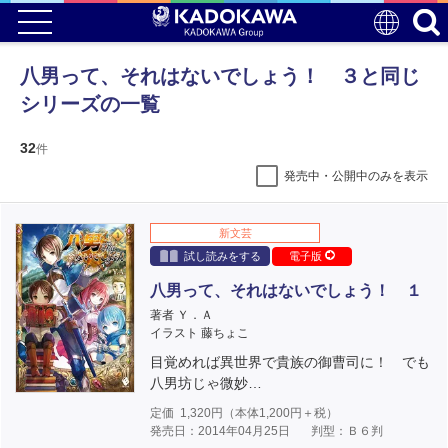
八男って、それはないでしょう！ ３と同じ
シリーズの一覧
32
件
発売中・公開中のみを表示
新文芸
試し読みをする
電子版
八男って、それはないでしょう！ １
著者 Ｙ．Ａ
イラスト 藤ちょこ
目覚めれば異世界で貴族の御曹司に！ でも
八男坊じゃ微妙…
定価
1,320
円（本体
1,200
円＋税）
発売日：2014年04月25日
判型：Ｂ６判