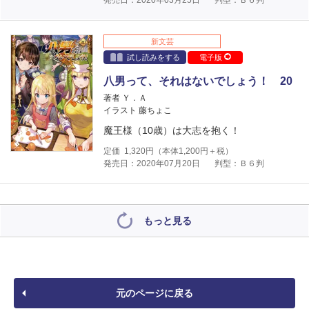
新文芸
試し読みをする
電子版
八男って、それはないでしょう！ 20
著者 Ｙ．Ａ
イラスト 藤ちょこ
魔王様（10歳）は大志を抱く！
定価
1,320
円（本体
1,200
円＋税）
発売日：2020年07月20日
判型：Ｂ６判
もっと見る
元のページに戻る