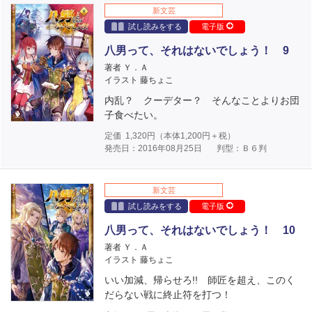
新文芸
試し読みをする
電子版
八男って、それはないでしょう！ 9
著者 Ｙ．Ａ
イラスト 藤ちょこ
内乱？ クーデター？ そんなことよりお団
子食べたい。
定価
1,320
円（本体
1,200
円＋税）
発売日：2016年08月25日
判型：Ｂ６判
新文芸
試し読みをする
電子版
八男って、それはないでしょう！ 10
著者 Ｙ．Ａ
イラスト 藤ちょこ
いい加減、帰らせろ!! 師匠を超え、このく
だらない戦に終止符を打つ！