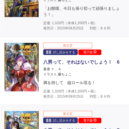
イラスト 藤ちょこ
「お館様、今日も張り切って頑張りましょ
う！」
定価
1,320
円（本体
1,200
円＋税）
発売日：2015年06月25日
判型：Ｂ６判
新文芸
試し読みをする
電子版
八男って、それはないでしょう！ 6
著者 Ｙ．Ａ
イラスト 藤ちょこ
満を持して 縦ロール現る！
定価
1,320
円（本体
1,200
円＋税）
発売日：2015年09月25日
判型：Ｂ６判
新文芸
試し読みをする
電子版