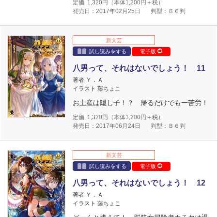
定価
1,320
円（本体
1,200
円＋税）
発売日：2017年02月25日
判型：Ｂ６判
新文芸
試し読みをする
電子版
八男って、それはないでしょう！ 11
著者 Ｙ．Ａ
イラスト 藤ちょこ
お土産は隠し子！？ 帰るだけでも一苦労！
定価
1,320
円（本体
1,200
円＋税）
発売日：2017年06月24日
判型：Ｂ６判
新文芸
試し読みをする
電子版
八男って、それはないでしょう！ 12
著者 Ｙ．Ａ
イラスト 藤ちょこ