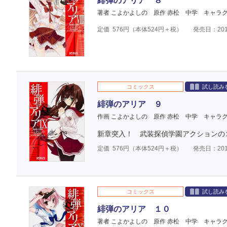
緋弾のアリア ８
著者 こよかよしの
原作 赤松 中学
キャラク
定価
576
円（本体
524
円＋税）
発売日：201
コミックス
試し読み
緋弾のアリア ９
作画 こよかよしの
原作 赤松 中学
キャラク
新章突入！ 武装探偵学園アクションの
定価
576
円（本体
524
円＋税）
発売日：201
コミックス
試し読み
緋弾のアリア １０
著者 こよかよしの
原作 赤松 中学
キャラク