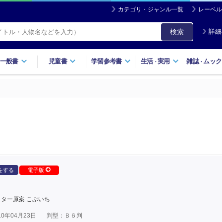
カテゴリ・ジャンル一覧
レーベル
検索
詳細
一般書
児童書
学習参考書
生活
実用
雑誌
ムック
・
・
をする
電子版
ター原案 こぶいち
0年04月23日
判型：Ｂ６判