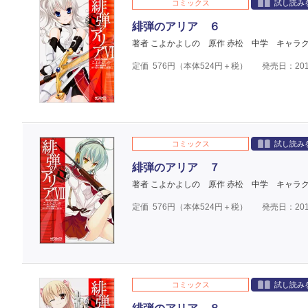
コミックス
試し読み
緋弾のアリア ６
著者 こよかよしの
原作 赤松 中学
キャラク
定価
576
円（本体
524
円＋税）
発売日：201
コミックス
試し読み
緋弾のアリア ７
著者 こよかよしの
原作 赤松 中学
キャラク
定価
576
円（本体
524
円＋税）
発売日：201
コミックス
試し読み