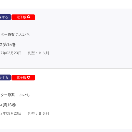
をする
電子版
ター原案 こぶいち
ス第15巻！
7年03月23日
判型：Ｂ６判
をする
電子版
ター原案 こぶいち
ス第16巻！
7年09月23日
判型：Ｂ６判