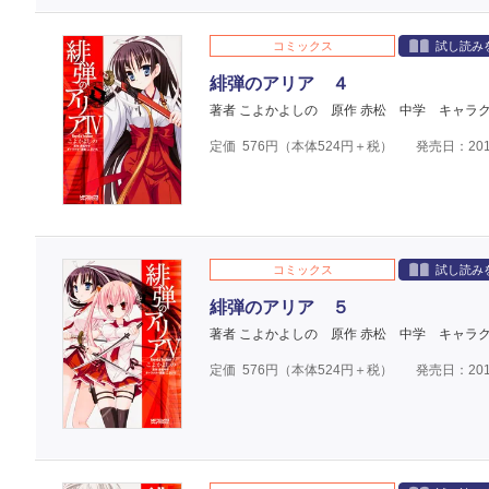
コミックス
試し読み
緋弾のアリア ４
著者 こよかよしの
原作 赤松 中学
キャラク
定価
576
円（本体
524
円＋税）
発売日：201
コミックス
試し読み
緋弾のアリア ５
著者 こよかよしの
原作 赤松 中学
キャラク
定価
576
円（本体
524
円＋税）
発売日：201