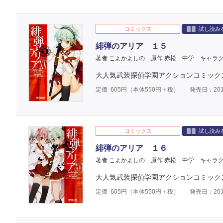
コミックス
試し読み
緋弾のアリア １５
著者 こよかよしの
原作 赤松 中学
キャラク
大人気武装探偵学園アクションコミック
定価
605
円（本体
550
円＋税）
発売日：201
コミックス
試し読み
緋弾のアリア １６
著者 こよかよしの
原作 赤松 中学
キャラク
大人気武装探偵学園アクションコミック
定価
605
円（本体
550
円＋税）
発売日：201