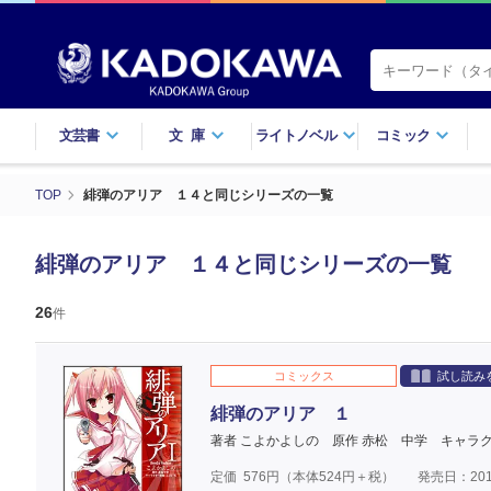
文芸書
文庫
ライトノベル
コミック
TOP
緋弾のアリア １４と同じシリーズの一覧
緋弾のアリア １４と同じシリーズの一覧
26
件
コミックス
試し読み
緋弾のアリア １
著者 こよかよしの
原作 赤松 中学
キャラク
定価
576
円（本体
524
円＋税）
発売日：201