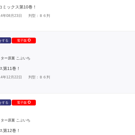
コミックス第10巻！
4年08月23日
判型：Ｂ６判
をする
電子版
ター原案 こぶいち
ス第11巻！
4年12月22日
判型：Ｂ６判
をする
電子版
ター原案 こぶいち
ス第12巻！