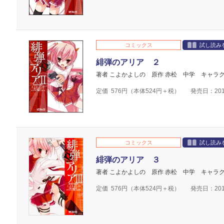
コミックス
試し読み
緋弾のアリア ２
著者 こよかよしの
原作 赤松 中学
キャラク
定価
576
円（本体
524
円＋税）
発売日：201
コミックス
試し読み
緋弾のアリア ３
著者 こよかよしの
原作 赤松 中学
キャラク
定価
576
円（本体
524
円＋税）
発売日：201