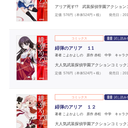
アリア死す!? 武装探偵学園アクション
定価
576
円（本体
524
円＋税）
発売日：201
コミックス
試し読み
緋弾のアリア １1
著者 こよかよしの
原作 赤松 中学
キャラク
大人気武装探偵学園アクションコミック
定価
576
円（本体
524
円＋税）
発売日：201
コミックス
試し読み
緋弾のアリア １２
著者 こよかよしの
原作 赤松 中学
キャラク
大人気武装探偵学園アクションコミック