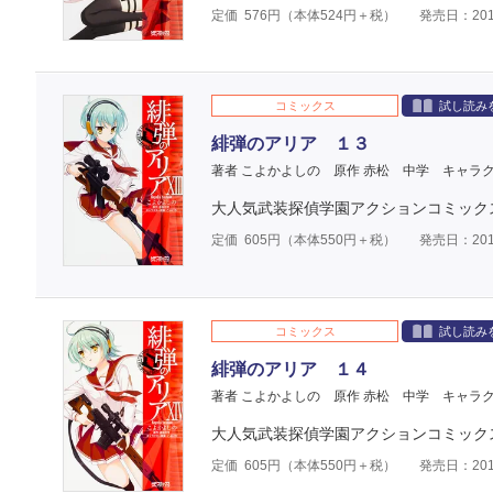
定価
576
円（本体
524
円＋税）
発売日：201
コミックス
試し読み
緋弾のアリア １３
著者 こよかよしの
原作 赤松 中学
キャラク
大人気武装探偵学園アクションコミック
定価
605
円（本体
550
円＋税）
発売日：201
コミックス
試し読み
緋弾のアリア １４
著者 こよかよしの
原作 赤松 中学
キャラク
大人気武装探偵学園アクションコミック
定価
605
円（本体
550
円＋税）
発売日：201