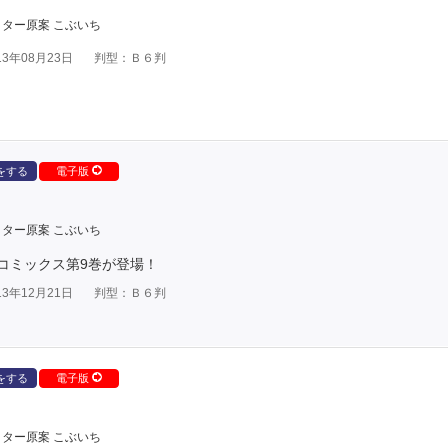
ター原案 こぶいち
3年08月23日
判型：Ｂ６判
をする
電子版
ター原案 こぶいち
コミックス第9巻が登場！
3年12月21日
判型：Ｂ６判
をする
電子版
ター原案 こぶいち