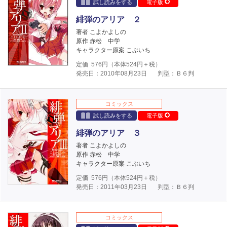
試し読みをする
電子版
緋弾のアリア ２
著者 こよかよしの
原作 赤松 中学
キャラクター原案 こぶいち
定価
576
円（本体
524
円＋税）
発売日：2010年08月23日
判型：Ｂ６判
コミックス
試し読みをする
電子版
緋弾のアリア ３
著者 こよかよしの
原作 赤松 中学
キャラクター原案 こぶいち
定価
576
円（本体
524
円＋税）
発売日：2011年03月23日
判型：Ｂ６判
コミックス