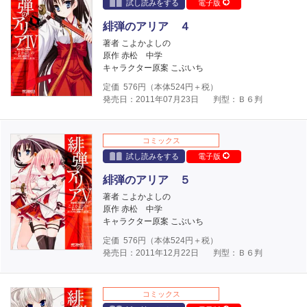
試し読みをする
電子版
緋弾のアリア ４
著者 こよかよしの
原作 赤松 中学
キャラクター原案 こぶいち
定価
576
円（本体
524
円＋税）
発売日：2011年07月23日
判型：Ｂ６判
コミックス
試し読みをする
電子版
緋弾のアリア ５
著者 こよかよしの
原作 赤松 中学
キャラクター原案 こぶいち
定価
576
円（本体
524
円＋税）
発売日：2011年12月22日
判型：Ｂ６判
コミックス