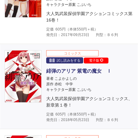
キャラクター原案 こぶいち
大人気武装探偵学園アクションコミックス第
16巻！
定価
605
円（本体
550
円＋税）
発売日：2017年09月23日
判型：Ｂ６判
コミックス
試し読みをする
電子版
緋弾のアリア 紫電の魔女 Ｉ
著者 こよかよしの
原作 赤松 中学
キャラクター原案 こぶいち
大人気武装探偵学園アクションコミックス、
新章第１巻！
定価
605
円（本体
550
円＋税）
発売日：2018年05月23日
判型：Ｂ６判