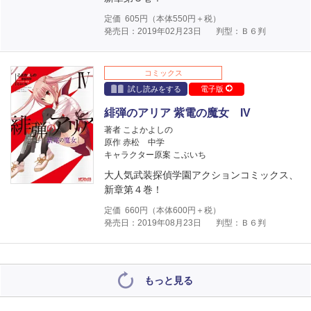
定価
605
円（本体
550
円＋税）
発売日：2019年02月23日
判型：Ｂ６判
コミックス
試し読みをする
電子版
緋弾のアリア 紫電の魔女 IV
著者 こよかよしの
原作 赤松 中学
キャラクター原案 こぶいち
大人気武装探偵学園アクションコミックス、
新章第４巻！
定価
660
円（本体
600
円＋税）
発売日：2019年08月23日
判型：Ｂ６判
もっと見る