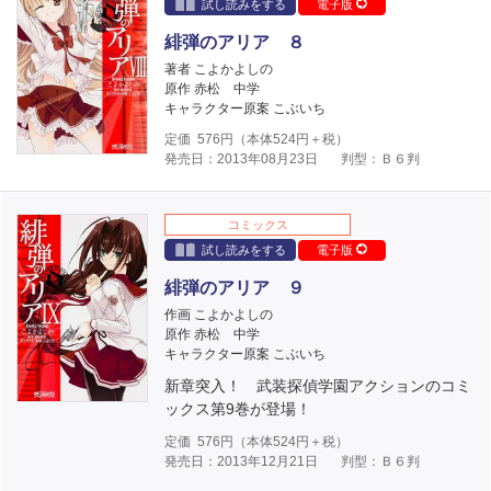
試し読みをする
電子版
緋弾のアリア ８
著者 こよかよしの
原作 赤松 中学
キャラクター原案 こぶいち
定価
576
円（本体
524
円＋税）
発売日：2013年08月23日
判型：Ｂ６判
コミックス
試し読みをする
電子版
緋弾のアリア ９
作画 こよかよしの
原作 赤松 中学
キャラクター原案 こぶいち
新章突入！ 武装探偵学園アクションのコミ
ックス第9巻が登場！
定価
576
円（本体
524
円＋税）
発売日：2013年12月21日
判型：Ｂ６判