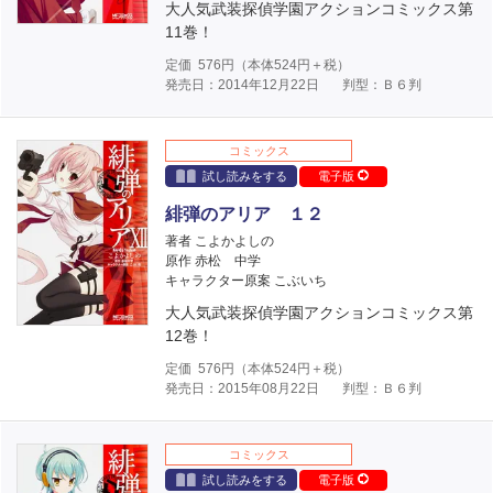
大人気武装探偵学園アクションコミックス第
11巻！
定価
576
円（本体
524
円＋税）
発売日：2014年12月22日
判型：Ｂ６判
コミックス
試し読みをする
電子版
緋弾のアリア １２
著者 こよかよしの
原作 赤松 中学
キャラクター原案 こぶいち
大人気武装探偵学園アクションコミックス第
12巻！
定価
576
円（本体
524
円＋税）
発売日：2015年08月22日
判型：Ｂ６判
コミックス
試し読みをする
電子版