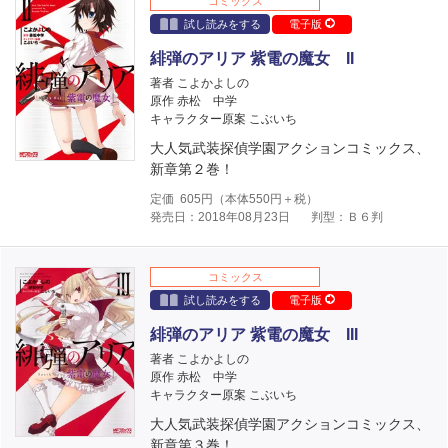
コミックス
試し読みをする
電子版
緋弾のアリア 紫電の魔女 II
著者 こよかよしの
原作 赤松 中学
キャラクター原案 こぶいち
大人気武装探偵学園アクションコミックス、
新章第２巻！
定価
605
円（本体
550
円＋税）
発売日：2018年08月23日
判型：Ｂ６判
コミックス
試し読みをする
電子版
緋弾のアリア 紫電の魔女 III
著者 こよかよしの
原作 赤松 中学
キャラクター原案 こぶいち
大人気武装探偵学園アクションコミックス、
新章第３巻！