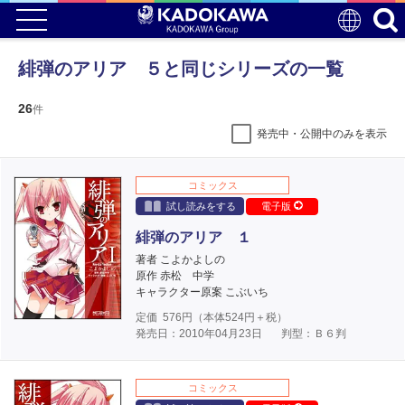
緋弾のアリア ５と同じシリーズの一覧
26
件
発売中・公開中のみを表示
コミックス
試し読みをする
電子版
緋弾のアリア １
著者 こよかよしの
原作 赤松 中学
キャラクター原案 こぶいち
定価
576
円（本体
524
円＋税）
発売日：2010年04月23日
判型：Ｂ６判
コミックス