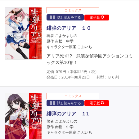
コミックス
試し読みをする
電子版
緋弾のアリア １０
著者 こよかよしの
原作 赤松 中学
キャラクター原案 こぶいち
アリア死す!? 武装探偵学園アクションコミ
ックス第10巻！
定価
576
円（本体
524
円＋税）
発売日：2014年08月23日
判型：Ｂ６判
コミックス
試し読みをする
電子版
緋弾のアリア １1
著者 こよかよしの
原作 赤松 中学
キャラクター原案 こぶいち