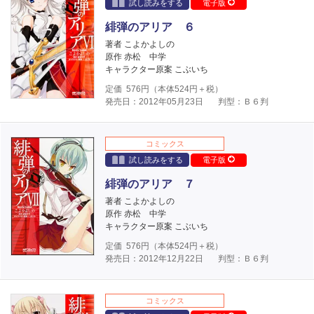
試し読みをする
電子版
緋弾のアリア ６
著者 こよかよしの
原作 赤松 中学
キャラクター原案 こぶいち
定価
576
円（本体
524
円＋税）
発売日：2012年05月23日
判型：Ｂ６判
コミックス
試し読みをする
電子版
緋弾のアリア ７
著者 こよかよしの
原作 赤松 中学
キャラクター原案 こぶいち
定価
576
円（本体
524
円＋税）
発売日：2012年12月22日
判型：Ｂ６判
コミックス