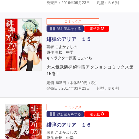
発売日：2016年09月23日
判型：Ｂ６判
コミックス
試し読みをする
電子版
緋弾のアリア １５
著者 こよかよしの
原作 赤松 中学
キャラクター原案 こぶいち
大人気武装探偵学園アクションコミックス第
15巻！
定価
605
円（本体
550
円＋税）
発売日：2017年03月23日
判型：Ｂ６判
コミックス
試し読みをする
電子版
緋弾のアリア １６
著者 こよかよしの
原作 赤松 中学