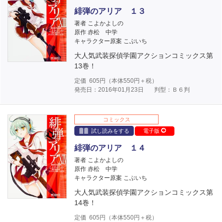
緋弾のアリア １３
著者 こよかよしの
原作 赤松 中学
キャラクター原案 こぶいち
大人気武装探偵学園アクションコミックス第
13巻！
定価
605
円（本体
550
円＋税）
発売日：2016年01月23日
判型：Ｂ６判
コミックス
試し読みをする
電子版
緋弾のアリア １４
著者 こよかよしの
原作 赤松 中学
キャラクター原案 こぶいち
大人気武装探偵学園アクションコミックス第
14巻！
定価
605
円（本体
550
円＋税）