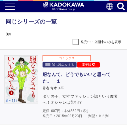
同じシリーズの一覧
3
件
発売中・公開中のみを表示
コミックス
試し読みをする
電子版
服なんて、どうでもいいと思って
た。 １
著者 青木Ｕ平
ダサ男子、女性ファッション誌という魔界
へ！オシャレは苦行!?
定価
607
円（本体
552
円＋税）
発売日：2015年02月23日
判型：Ｂ６判