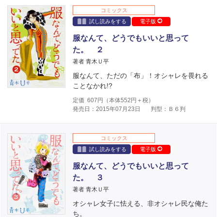
コミックス
試し読みをする
電子版
服なんて、どうでもいいと思って
た。 ２
著者 青木Ｕ平
服なんて、ただの「布」！オシャレを畏れる
ことなかれ!?
定価
607
円（本体
552
円＋税）
発売日：2015年07月23日
判型：Ｂ６判
コミックス
試し読みをする
電子版
服なんて、どうでもいいと思って
た。 ３
著者 青木Ｕ平
オシャレ女子に怯える、非オシャレ民な俺た
ち。