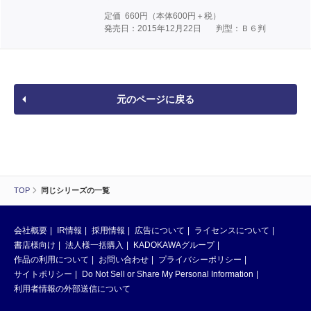
定価
660
円（本体
600
円＋税）
発売日：2015年12月22日
判型：Ｂ６判
元のページに戻る
TOP
同じシリーズの一覧
会社概要
IR情報
採用情報
広告について
ライセンスについて
書店様向け
法人様一括購入
KADOKAWAグループ
作品の利用について
お問い合わせ
プライバシーポリシー
サイトポリシー
Do Not Sell or Share My Personal Information
利用者情報の外部送信について