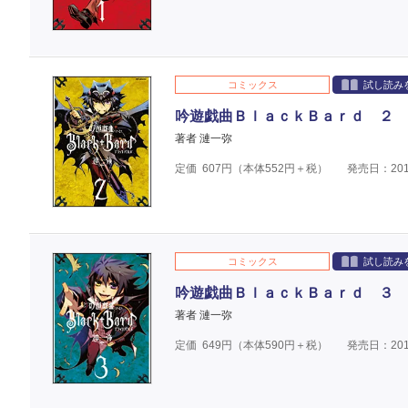
コミックス
試し読み
吟遊戯曲ＢｌａｃｋＢａｒｄ ２
著者 漣一弥
定価
607
円（本体
552
円＋税）
発売日：201
コミックス
試し読み
吟遊戯曲ＢｌａｃｋＢａｒｄ ３
著者 漣一弥
定価
649
円（本体
590
円＋税）
発売日：201