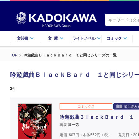
文芸書
文庫
ライトノベル
コミック
TOP
吟遊戯曲ＢｌａｃｋＢａｒｄ １と同じシリーズの一覧
吟遊戯曲ＢｌａｃｋＢａｒｄ １と同じシリ
3
件
コミックス
試し読み
吟遊戯曲ＢｌａｃｋＢａｒｄ １
著者 漣一弥
定価
607
円（本体
552
円＋税）
発売日：201