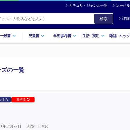
カテゴリ・ジャンル一覧
レーベル
検索
詳細
一般書
児童書
学習参考書
生活
実用
雑誌
ムック
・
・
ーズの一覧
をする
電子版
1年12月27日
判型：Ｂ６判