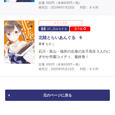
定価
693
円（本体
630
円＋税）
発売日：2019年07月23日
判型：Ｂ６判
コミックス
試し読みをする
電子版
北陸とらいあんぐる 6
著者 ちさこ
石川・富山・福井の出身の女子高生３人のに
ぎやか学園コメディ、最終巻！
定価
693
円（本体
630
円＋税）
発売日：2020年05月23日
判型：Ｂ６判
元のページに戻る