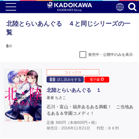
北陸とらいあんぐる ４と同じシリーズの一
覧
6
件
発売中・公開中のみを表示
コミックス
試し読みをする
電子版
北陸とらいあんぐる １
著者 ちさこ
石川・富山・福井あるある満載！ ご当地あ
るある＆学園コメディ！
定価
660
円（本体
600
円＋税）
発売日：2016年11月21日
判型：Ｂ６判