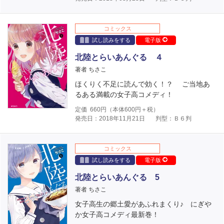
コミックス
試し読みをする
電子版
北陸とらいあんぐる ４
著者 ちさこ
ほくりく不足に読んで効く！？ ご当地あ
るある満載の女子高コメディ！
定価
660
円（本体
600
円＋税）
発売日：2018年11月21日
判型：Ｂ６判
コミックス
試し読みをする
電子版
北陸とらいあんぐる 5
著者 ちさこ
女子高生の郷土愛があふれまくり♪ にぎや
か女子高コメディ最新巻！