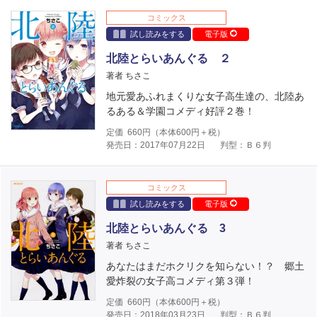
コミックス
試し読みをする
電子版
北陸とらいあんぐる ２
著者 ちさこ
地元愛あふれまくりな女子高生達の、北陸あ
るある＆学園コメディ好評２巻！
定価
660
円（本体
600
円＋税）
発売日：2017年07月22日
判型：Ｂ６判
コミックス
試し読みをする
電子版
北陸とらいあんぐる 3
著者 ちさこ
あなたはまだホクリクを知らない！？ 郷土
愛炸裂の女子高コメディ第３弾！
定価
660
円（本体
600
円＋税）
発売日：2018年03月23日
判型：Ｂ６判