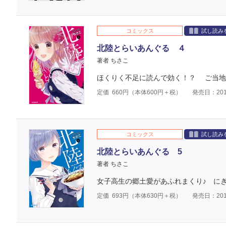
コミックス
試し読み
北陸とらいあんぐる ４
著者 ちさこ
ほくりく不足に読んで効く！？ ご当地
定価
660
円（本体
600
円＋税）
発売日：201
コミックス
試し読み
北陸とらいあんぐる 5
著者 ちさこ
女子高生の郷土愛があふれまくり♪ に
定価
693
円（本体
630
円＋税）
発売日：201