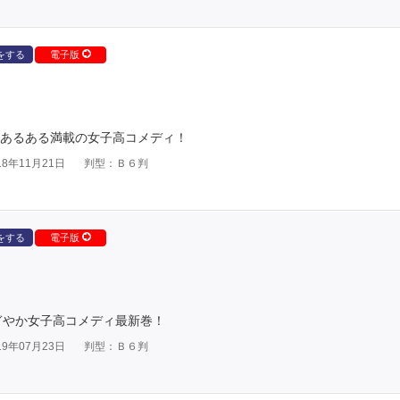
をする
電子版
あるある満載の女子高コメディ！
8年11月21日
判型：Ｂ６判
をする
電子版
ぎやか女子高コメディ最新巻！
9年07月23日
判型：Ｂ６判