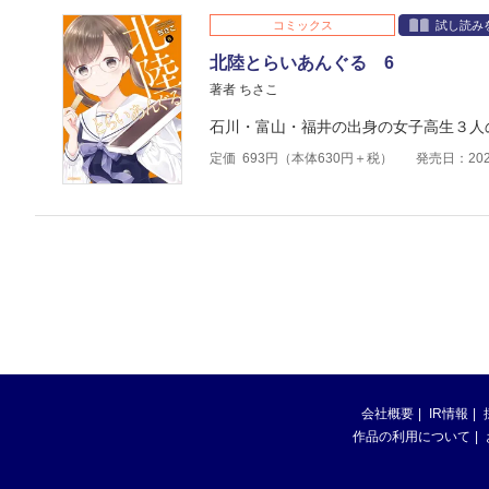
コミックス
試し読み
北陸とらいあんぐる 6
著者 ちさこ
石川・富山・福井の出身の女子高生３人
定価
693
円（本体
630
円＋税）
発売日：202
会社概要
IR情報
作品の利用について