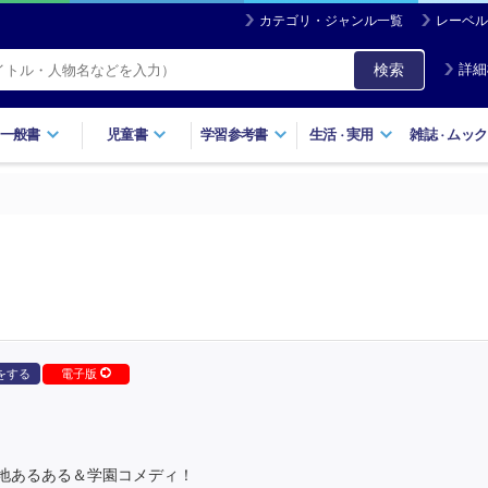
カテゴリ・ジャンル一覧
レーベル
検索
詳細
一般書
児童書
学習参考書
生活
実用
雑誌
ムック
・
・
をする
電子版
地あるある＆学園コメディ！