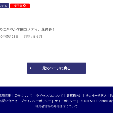
をする
電子版
のにぎやか学園コメディ、最終巻！
0年05月23日
判型：Ｂ６判
元のページに戻る
採用情報
広告について
ライセンスについて
書店様向け
法人様一括購入
K
お問い合わせ
プライバシーポリシー
サイトポリシー
Do Not Sell or Share My
利用者情報の外部送信について