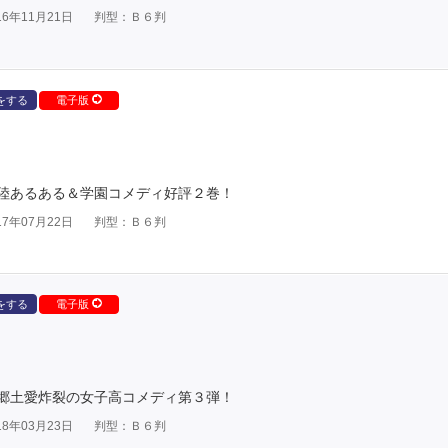
6年11月21日
判型：Ｂ６判
をする
電子版
陸あるある＆学園コメディ好評２巻！
7年07月22日
判型：Ｂ６判
をする
電子版
郷土愛炸裂の女子高コメディ第３弾！
8年03月23日
判型：Ｂ６判