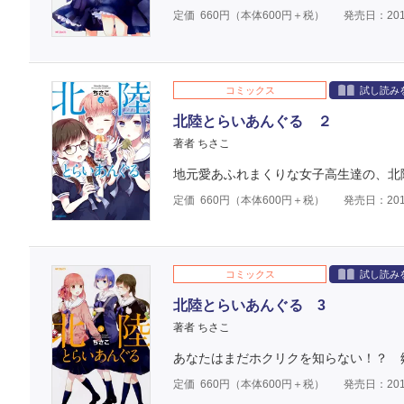
定価
660
円（本体
600
円＋税）
発売日：201
コミックス
試し読み
北陸とらいあんぐる ２
著者 ちさこ
地元愛あふれまくりな女子高生達の、北
定価
660
円（本体
600
円＋税）
発売日：201
コミックス
試し読み
北陸とらいあんぐる 3
著者 ちさこ
あなたはまだホクリクを知らない！？ 
定価
660
円（本体
600
円＋税）
発売日：201