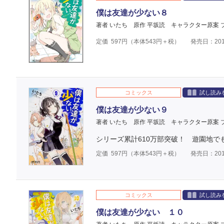
僕は友達が少ない８
著者 いたち
原作 平坂読
キャラクター原案 
定価
597
円（本体
543
円＋税）
発売日：201
コミックス
試し読み
僕は友達が少ない９
著者 いたち
原作 平坂読
キャラクター原案 
シリーズ累計610万部突破！ 遊園地でも
定価
597
円（本体
543
円＋税）
発売日：201
コミックス
試し読み
僕は友達が少ない １０