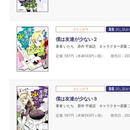
コミックス
試し読み
僕は友達が少ない２
著者 いたち
原作 平坂読
キャラクター原案 
定価
597
円（本体
543
円＋税）
発売日：201
コミックス
試し読み
僕は友達が少ない３
著者 いたち
原作 平坂読
キャラクター原案 
定価
597
円（本体
543
円＋税）
発売日：201