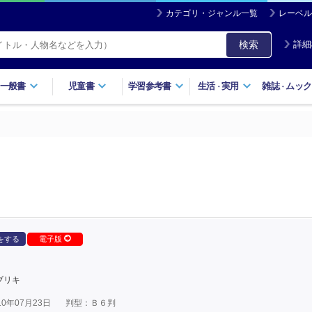
カテゴリ・ジャンル一覧
レーベル
検索
詳細
一般書
児童書
学習参考書
生活
実用
雑誌
ムック
・
・
をする
電子版
ブリキ
0年07月23日
判型：Ｂ６判