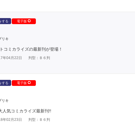
をする
電子版
ブリキ
ットコミカライズの最新刊が登場！
7年04月22日
判型：Ｂ６判
をする
電子版
ブリキ
大人気コミカライズ最新刊!!
8年02月23日
判型：Ｂ６判