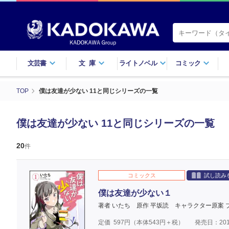
文芸書
文庫
ライトノベル
コミック
TOP
僕は友達が少ない 11と同じシリーズの一覧
僕は友達が少ない 11と同じシリーズの一覧
20
件
コミックス
試し読み
僕は友達が少ない１
著者 いたち
原作 平坂読
キャラクター原案 
定価
597
円（本体
543
円＋税）
発売日：201