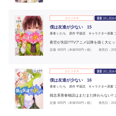
コミックス
試し読み
僕は友達が少ない 15
著者 いたち
原作 平坂読
キャラクター原案 
夜空が失踪!?TVアニメ以降を描く大ヒ
定価
605
円（本体
550
円＋税）
発売日：201
コミックス
試し読み
僕は友達が少ない 16
著者 いたち
原作 平坂読
キャラクター原案 
残念系青春物語はまだまだ終わらない!! 
定価
605
円（本体
550
円＋税）
発売日：201