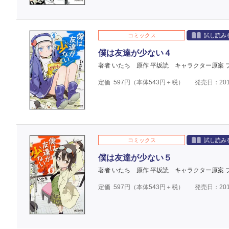
コミックス
試し読み
僕は友達が少ない４
著者 いたち
原作 平坂読
キャラクター原案 
定価
597
円（本体
543
円＋税）
発売日：201
コミックス
試し読み
僕は友達が少ない５
著者 いたち
原作 平坂読
キャラクター原案 
定価
597
円（本体
543
円＋税）
発売日：201