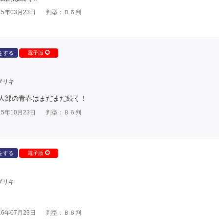
5年03月23日
判型：Ｂ６判
をする
電子版
ブリキ
 隣人部の青春はまだまだ続く！
5年10月23日
判型：Ｂ６判
をする
電子版
ブリキ
6年07月23日
判型：Ｂ６判