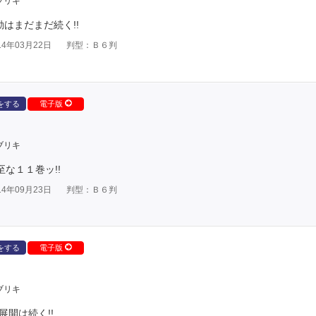
ブリキ
はまだまだ続く!!
4年03月22日
判型：Ｂ６判
をする
電子版
ブリキ
な１１巻ッ!!
4年09月23日
判型：Ｂ６判
をする
電子版
ブリキ
展開は続く!!