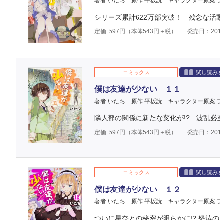
著者 いたち
原作 平坂読
キャラクター原案 
シリーズ累計622万部突破！ 残念な活動
定価
597
円（本体
543
円＋税）
発売日：201
コミックス
試し読み
僕は友達が少ない １１
著者 いたち
原作 平坂読
キャラクター原案 
隣人部の関係に新たな変化が!? 波乱必至
定価
597
円（本体
543
円＋税）
発売日：201
コミックス
試し読み
僕は友達が少ない １２
著者 いたち
原作 平坂読
キャラクター原案 
ついに星奈との秘密が明らかに!? 怒涛の