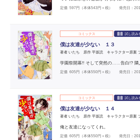
定価
597
円（本体
543
円＋税）
発売日：201
コミックス
試し読み
僕は友達が少ない １３
著者 いたち
原作 平坂読
キャラクター原案 
学園祭開幕!! そして突然の……告白!?
定価
605
円（本体
550
円＋税）
発売日：201
コミックス
試し読み
僕は友達が少ない １４
著者 いたち
原作 平坂読
キャラクター原案 
俺と友達になってくれ。
定価
605
円（本体
550
円＋税）
発売日：201