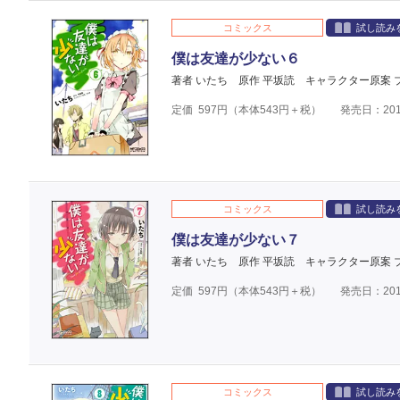
コミックス
試し読み
僕は友達が少ない６
著者 いたち
原作 平坂読
キャラクター原案 
定価
597
円（本体
543
円＋税）
発売日：201
コミックス
試し読み
僕は友達が少ない７
著者 いたち
原作 平坂読
キャラクター原案 
定価
597
円（本体
543
円＋税）
発売日：201
コミックス
試し読み