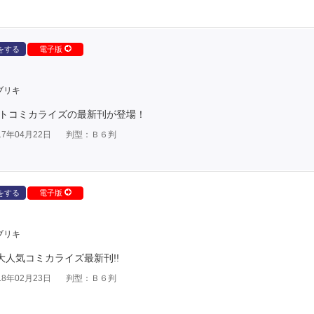
をする
電子版
ブリキ
ットコミカライズの最新刊が登場！
7年04月22日
判型：Ｂ６判
をする
電子版
ブリキ
大人気コミカライズ最新刊!!
8年02月23日
判型：Ｂ６判