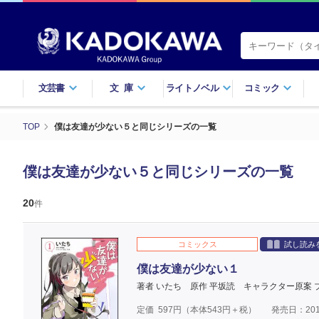
文芸書
文庫
ライトノベル
コミック
TOP
僕は友達が少ない５と同じシリーズの一覧
僕は友達が少ない５と同じシリーズの一覧
20
件
コミックス
試し読み
僕は友達が少ない１
著者 いたち
原作 平坂読
キャラクター原案 
定価
597
円（本体
543
円＋税）
発売日：201