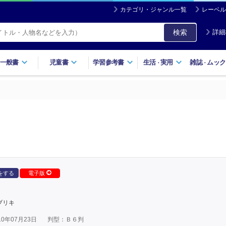
カテゴリ・ジャンル一覧
レーベル
検索
詳細
一般書
児童書
学習参考書
生活
実用
雑誌
ムック
・
・
をする
電子版
ブリキ
0年07月23日
判型：Ｂ６判