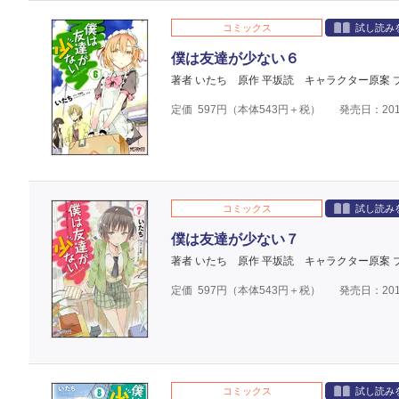
コミックス
試し読み
僕は友達が少ない６
著者 いたち
原作 平坂読
キャラクター原案 
定価
597
円（本体
543
円＋税）
発売日：201
コミックス
試し読み
僕は友達が少ない７
著者 いたち
原作 平坂読
キャラクター原案 
定価
597
円（本体
543
円＋税）
発売日：201
コミックス
試し読み