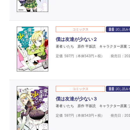
コミックス
試し読み
僕は友達が少ない２
著者 いたち
原作 平坂読
キャラクター原案 
定価
597
円（本体
543
円＋税）
発売日：201
コミックス
試し読み
僕は友達が少ない３
著者 いたち
原作 平坂読
キャラクター原案 
定価
597
円（本体
543
円＋税）
発売日：201