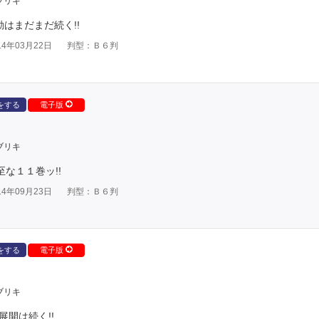
ブリキ
はまだまだ続く!!
4年03月22日
判型：Ｂ６判
をする
電子版
ブリキ
な１１巻ッ!!
4年09月23日
判型：Ｂ６判
をする
電子版
ブリキ
展開は続く!!