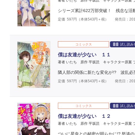
著者 いたち
原作 平坂読
キャラクター原案 
シリーズ累計622万部突破！ 残念な活動
定価
597
円（本体
543
円＋税）
発売日：201
コミックス
試し読み
僕は友達が少ない １１
著者 いたち
原作 平坂読
キャラクター原案 
隣人部の関係に新たな変化が!? 波乱必至
定価
597
円（本体
543
円＋税）
発売日：201
コミックス
試し読み
僕は友達が少ない １２
著者 いたち
原作 平坂読
キャラクター原案 
ついに星奈との秘密が明らかに!? 怒涛の