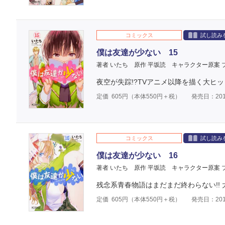
コミックス
試し読み
僕は友達が少ない 15
著者 いたち
原作 平坂読
キャラクター原案 
夜空が失踪!?TVアニメ以降を描く大ヒ
定価
605
円（本体
550
円＋税）
発売日：201
コミックス
試し読み
僕は友達が少ない 16
著者 いたち
原作 平坂読
キャラクター原案 
残念系青春物語はまだまだ終わらない!! 
定価
605
円（本体
550
円＋税）
発売日：201