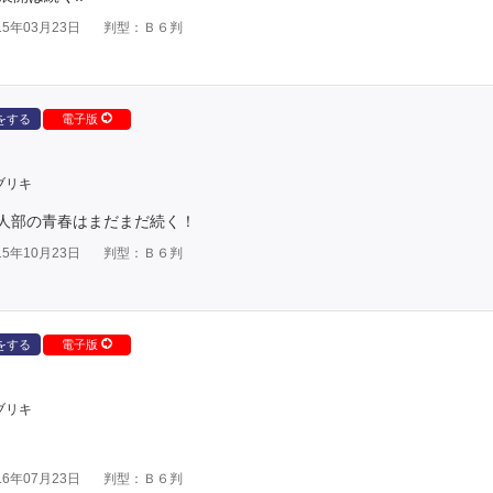
5年03月23日
判型：Ｂ６判
をする
電子版
ブリキ
 隣人部の青春はまだまだ続く！
5年10月23日
判型：Ｂ６判
をする
電子版
ブリキ
6年07月23日
判型：Ｂ６判