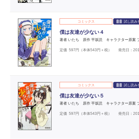
コミックス
試し読み
僕は友達が少ない４
著者 いたち
原作 平坂読
キャラクター原案 
定価
597
円（本体
543
円＋税）
発売日：201
コミックス
試し読み
僕は友達が少ない５
著者 いたち
原作 平坂読
キャラクター原案 
定価
597
円（本体
543
円＋税）
発売日：201