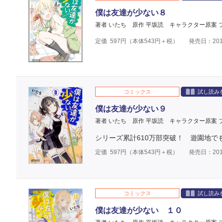
僕は友達が少ない８
著者 いたち
原作 平坂読
キャラクター原案 
定価
597
円（本体
543
円＋税）
発売日：201
コミックス
試し読み
僕は友達が少ない９
著者 いたち
原作 平坂読
キャラクター原案 
シリーズ累計610万部突破！ 遊園地でも
定価
597
円（本体
543
円＋税）
発売日：201
コミックス
試し読み
僕は友達が少ない １０