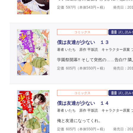
定価
597
円（本体
543
円＋税）
発売日：201
コミックス
試し読み
僕は友達が少ない １３
著者 いたち
原作 平坂読
キャラクター原案 
学園祭開幕!! そして突然の……告白!?
定価
605
円（本体
550
円＋税）
発売日：201
コミックス
試し読み
僕は友達が少ない １４
著者 いたち
原作 平坂読
キャラクター原案 
俺と友達になってくれ。
定価
605
円（本体
550
円＋税）
発売日：201