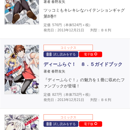
著者 春野友矢
ツッコミもキレキレなハイテンションギャグ
第8巻!!
定価
576
円（本体
524
円＋税）
発売日：2013年12月21日
判型：Ｂ６判
コミックス
試し読みをする
電子版
ディーふらぐ！ ８．５ガイドブック
著者 春野友矢
『ディーふらぐ！』の魅力を１冊に収めたフ
ァンブックが登場！
定価
827
円（本体
752
円＋税）
発売日：2013年12月21日
判型：Ｂ６判
コミックス
試し読みをする
電子版