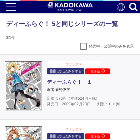
ディーふらぐ！ 5と同じシリーズの一覧
21
件
発売中・公開中のみを表示
コミックス
試し読みをする
電子版
ディーふらぐ！ １
著者 春野友矢
定価
576
円（本体
524
円＋税）
発売日：2009年02月23日
判型：Ｂ６判
コミックス
試し読みをする
電子版