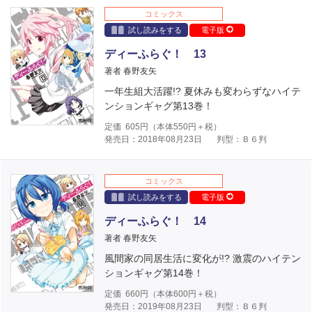
コミックス
試し読みをする
電子版
ディーふらぐ！ 13
著者 春野友矢
一年生組大活躍!? 夏休みも変わらずなハイテ
ンションギャグ第13巻！
定価
605
円（本体
550
円＋税）
発売日：2018年08月23日
判型：Ｂ６判
コミックス
試し読みをする
電子版
ディーふらぐ！ 14
著者 春野友矢
風間家の同居生活に変化が!? 激震のハイテン
ションギャグ第14巻！
定価
660
円（本体
600
円＋税）
発売日：2019年08月23日
判型：Ｂ６判