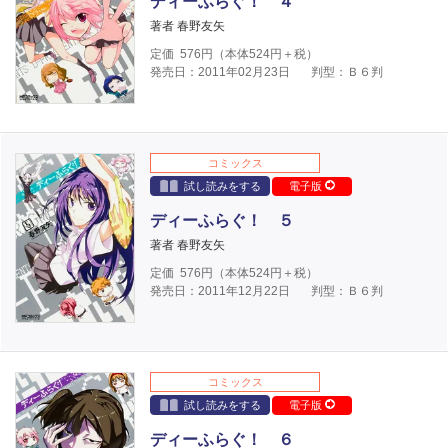
ディーふらぐ！ ４
著者 春野友矢
定価
576
円（本体
524
円＋税）
発売日：2011年02月23日
判型：Ｂ６判
コミックス
試し読みをする
電子版
ディーふらぐ！ ５
著者 春野友矢
定価
576
円（本体
524
円＋税）
発売日：2011年12月22日
判型：Ｂ６判
コミックス
試し読みをする
電子版
ディーふらぐ！ ６