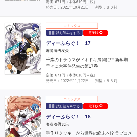
定価
671
円（本体
610
円＋税）
発売日：2021年10月21日
判型：Ｂ６判
コミックス
試し読みをする
電子版
ディーふらぐ！ 17
著者 春野友矢
千歳のトラウマがドキドキ展開に!? 新学期
早々に大事件発生の第17巻！
定価
671
円（本体
610
円＋税）
発売日：2022年11月22日
判型：Ｂ６判
コミックス
試し読みをする
電子版
ディーふらぐ！ 18
著者 春野友矢
手作りクッキーから世界の終末へ!? ラブコメ