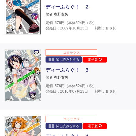
ディーふらぐ！ ２
著者 春野友矢
定価
576
円（本体
524
円＋税）
発売日：2009年10月23日
判型：Ｂ６判
コミックス
試し読みをする
電子版
ディーふらぐ！ ３
著者 春野友矢
定価
576
円（本体
524
円＋税）
発売日：2010年07月23日
判型：Ｂ６判
コミックス
試し読みをする
電子版