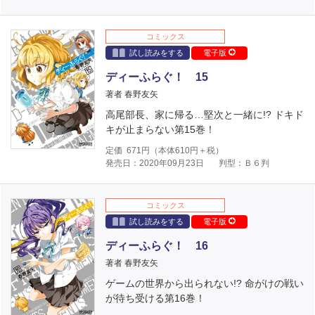
コミックス
試し読みをする
電子版
ディーふらぐ！ 15
著者 春野友矢
高尾部長、家に帰る…堅次と一緒に!? ドキド
キが止まらない第15巻！
定価
671
円（本体
610
円＋税）
発売日：2020年09月23日
判型：Ｂ６判
コミックス
試し読みをする
電子版
ディーふらぐ！ 16
著者 春野友矢
ゲームの世界から出られない!? 命がけの戦い
が待ち受ける第16巻！