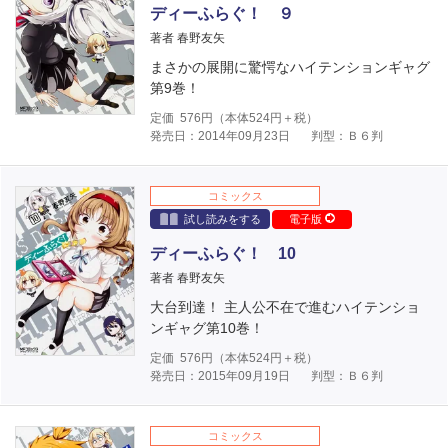
ディーふらぐ！ ９
著者 春野友矢
まさかの展開に驚愕なハイテンションギャグ
第9巻！
定価
576
円（本体
524
円＋税）
発売日：2014年09月23日
判型：Ｂ６判
コミックス
試し読みをする
電子版
ディーふらぐ！ 10
著者 春野友矢
大台到達！ 主人公不在で進むハイテンショ
ンギャグ第10巻！
定価
576
円（本体
524
円＋税）
発売日：2015年09月19日
判型：Ｂ６判
コミックス