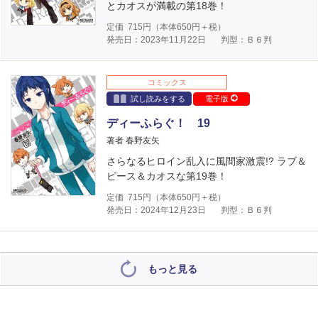
とカオスが満載の第18巻！
定価
715
円（本体
650
円＋税）
発売日：2023年11月22日
判型：Ｂ６判
コミックス
試し読みをする
電子版
ディーふらぐ！ 19
著者 春野友矢
さらなるヒロイン乱入に風間家激震!? ラブ＆
ピース＆カオスな第19巻！
定価
715
円（本体
650
円＋税）
発売日：2024年12月23日
判型：Ｂ６判
もっと見る