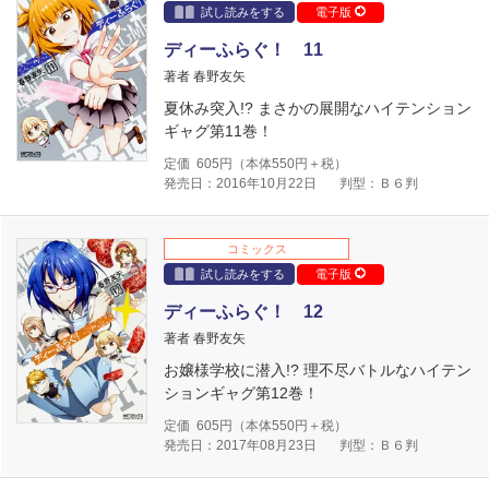
試し読みをする
電子版
ディーふらぐ！ 11
著者 春野友矢
夏休み突入!? まさかの展開なハイテンション
ギャグ第11巻！
定価
605
円（本体
550
円＋税）
発売日：2016年10月22日
判型：Ｂ６判
コミックス
試し読みをする
電子版
ディーふらぐ！ 12
著者 春野友矢
お嬢様学校に潜入!? 理不尽バトルなハイテン
ションギャグ第12巻！
定価
605
円（本体
550
円＋税）
発売日：2017年08月23日
判型：Ｂ６判