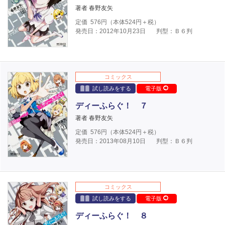
著者 春野友矢
定価
576
円（本体
524
円＋税）
発売日：2012年10月23日
判型：Ｂ６判
コミックス
試し読みをする
電子版
ディーふらぐ！ ７
著者 春野友矢
定価
576
円（本体
524
円＋税）
発売日：2013年08月10日
判型：Ｂ６判
コミックス
試し読みをする
電子版
ディーふらぐ！ ８