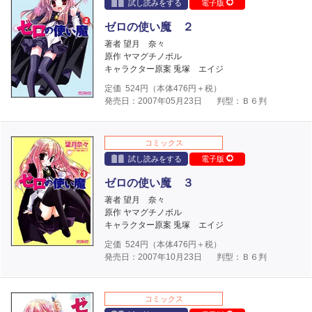
試し読みをする
電子版
ゼロの使い魔 ２
著者 望月 奈々
原作 ヤマグチノボル
キャラクター原案 兎塚 エイジ
定価
524
円（本体
476
円＋税）
発売日：2007年05月23日
判型：Ｂ６判
コミックス
試し読みをする
電子版
ゼロの使い魔 ３
著者 望月 奈々
原作 ヤマグチノボル
キャラクター原案 兎塚 エイジ
定価
524
円（本体
476
円＋税）
発売日：2007年10月23日
判型：Ｂ６判
コミックス