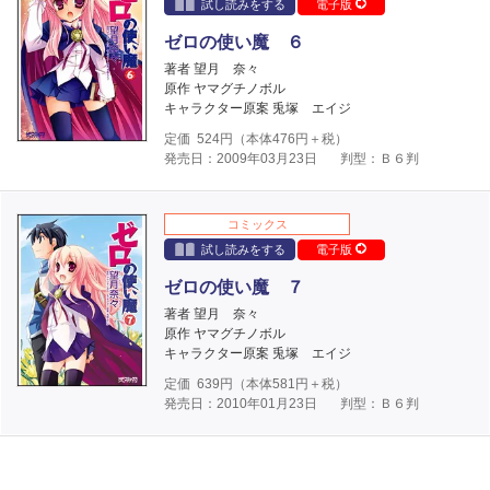
試し読みをする
電子版
ゼロの使い魔 ６
著者 望月 奈々
原作 ヤマグチノボル
キャラクター原案 兎塚 エイジ
定価
524
円（本体
476
円＋税）
発売日：2009年03月23日
判型：Ｂ６判
コミックス
試し読みをする
電子版
ゼロの使い魔 ７
著者 望月 奈々
原作 ヤマグチノボル
キャラクター原案 兎塚 エイジ
定価
639
円（本体
581
円＋税）
発売日：2010年01月23日
判型：Ｂ６判