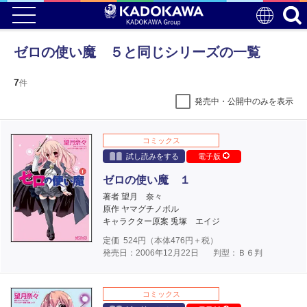
ゼロの使い魔 ５と同じシリーズの一覧
7
件
発売中・公開中のみを表示
コミックス
試し読みをする
電子版
ゼロの使い魔 １
著者 望月 奈々
原作 ヤマグチノボル
キャラクター原案 兎塚 エイジ
定価
524
円（本体
476
円＋税）
発売日：2006年12月22日
判型：Ｂ６判
コミックス