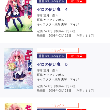
試し読みをする
電子版
ゼロの使い魔 ４
著者 望月 奈々
原作 ヤマグチノボル
キャラクター原案 兎塚 エイジ
定価
524
円（本体
476
円＋税）
発売日：2008年03月22日
判型：Ｂ６判
コミックス
試し読みをする
電子版
ゼロの使い魔 ５
著者 望月 奈々
原作 ヤマグチノボル
キャラクター原案 兎塚 エイジ
定価
524
円（本体
476
円＋税）
発売日：2008年08月23日
判型：Ｂ６判
コミックス