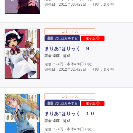
発売日：2011年03月23日
判型：Ｂ６判
コミックス
試し読みをする
電子版
まりあ†ほりっく ９
著者 遠藤 海成
定価
524
円（本体
476
円＋税）
発売日：2012年02月23日
判型：Ｂ６判
コミックス
試し読みをする
電子版
まりあ†ほりっく １０
著者 遠藤 海成
定価
524
円（本体
476
円＋税）