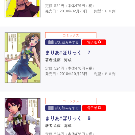
定価
524
円（本体
476
円＋税）
発売日：2010年02月23日
判型：Ｂ６判
コミックス
試し読みをする
電子版
まりあ†ほりっく ７
著者 遠藤 海成
定価
524
円（本体
476
円＋税）
発売日：2010年10月23日
判型：Ｂ６判
コミックス
試し読みをする
電子版
まりあ†ほりっく ８
著者 遠藤 海成
定価
524
円（本体
476
円＋税）