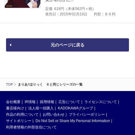
定価
618
円（本体
562
円＋税）
発売日：2015年02月23日
判型：Ｂ６判
元のページに戻る
TOP
まりあ†ほりっく ６と同じシリーズの一覧
会社概要
IR情報
採用情報
広告について
ライセンスについて
書店様向け
法人様一括購入
KADOKAWAグループ
作品の利用について
お問い合わせ
プライバシーポリシー
サイトポリシー
Do Not Sell or Share My Personal Information
利用者情報の外部送信について