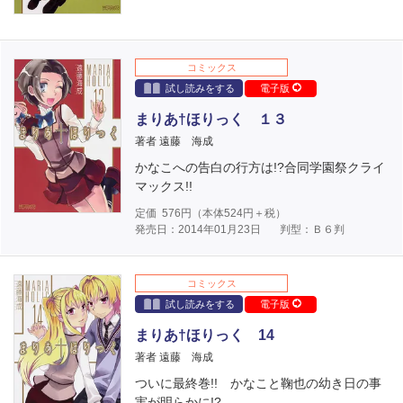
コミックス
試し読みをする
電子版
まりあ†ほりっく １３
著者 遠藤 海成
かなこへの告白の行方は!?合同学園祭クライ
マックス!!
定価
576
円（本体
524
円＋税）
発売日：2014年01月23日
判型：Ｂ６判
コミックス
試し読みをする
電子版
まりあ†ほりっく 14
著者 遠藤 海成
ついに最終巻!! かなこと鞠也の幼き日の事
実が明らかに!?