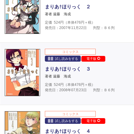
まりあ†ほりっく ２
著者 遠藤 海成
定価
524
円（本体
476
円＋税）
発売日：2007年11月22日
判型：Ｂ６判
コミックス
試し読みをする
電子版
まりあ†ほりっく ３
著者 遠藤 海成
定価
524
円（本体
476
円＋税）
発売日：2008年07月23日
判型：Ｂ６判
コミックス
試し読みをする
電子版
まりあ†ほりっく ４