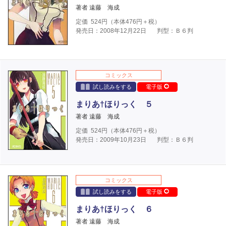
著者 遠藤 海成
定価
524
円（本体
476
円＋税）
発売日：2008年12月22日
判型：Ｂ６判
コミックス
試し読みをする
電子版
まりあ†ほりっく ５
著者 遠藤 海成
定価
524
円（本体
476
円＋税）
発売日：2009年10月23日
判型：Ｂ６判
コミックス
試し読みをする
電子版
まりあ†ほりっく ６
著者 遠藤 海成