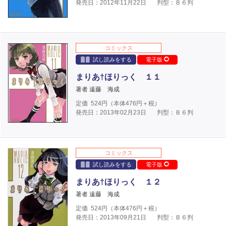
発売日：2012年11月22日
判型：Ｂ６判
コミックス
試し読みをする
電子版
まりあ†ほりっく １１
著者 遠藤 海成
定価
524
円（本体
476
円＋税）
発売日：2013年02月23日
判型：Ｂ６判
コミックス
試し読みをする
電子版
まりあ†ほりっく １２
著者 遠藤 海成
定価
524
円（本体
476
円＋税）
発売日：2013年09月21日
判型：Ｂ６判