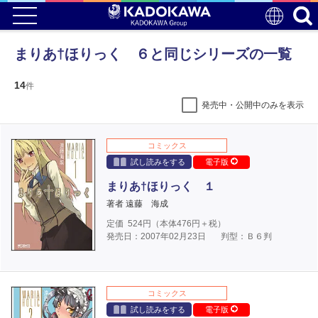
まりあ†ほりっく ６と同じシリーズの一覧
14
件
発売中・公開中のみを表示
コミックス
試し読みをする
電子版
まりあ†ほりっく １
著者 遠藤 海成
定価
524
円（本体
476
円＋税）
発売日：2007年02月23日
判型：Ｂ６判
コミックス
試し読みをする
電子版