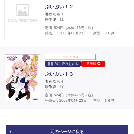
ぷいぷい！２
著者 なもり
原作 夏 緑
定価
524
円（本体
476
円＋税）
発売日：2008年06月23日
判型：Ｂ６判
コミックス
試し読みをする
電子版
ぷいぷい！３
著者 なもり
原作 夏 緑
定価
524
円（本体
476
円＋税）
発売日：2009年04月23日
判型：Ｂ６判
元のページに戻る