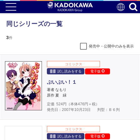
同じシリーズの一覧
3
件
発売中・公開中のみを表示
コミックス
試し読みをする
電子版
ぷいぷい！１
著者 なもり
原作 夏 緑
定価
524
円（本体
476
円＋税）
発売日：2007年10月23日
判型：Ｂ６判
コミックス
試し読みをする
電子版