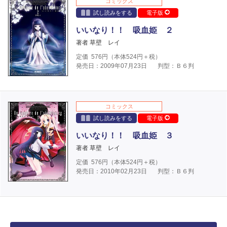
コミックス
試し読みをする
電子版
いいなり！！ 吸血姫 ２
著者 草壁 レイ
定価
576
円（本体
524
円＋税）
発売日：2009年07月23日
判型：Ｂ６判
コミックス
試し読みをする
電子版
いいなり！！ 吸血姫 ３
著者 草壁 レイ
定価
576
円（本体
524
円＋税）
発売日：2010年02月23日
判型：Ｂ６判