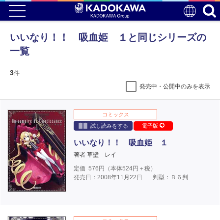
いいなり！！ 吸血姫 １と同じシリーズの
一覧
3
件
発売中・公開中のみを表示
コミックス
試し読みをする
電子版
いいなり！！ 吸血姫 １
著者 草壁 レイ
定価
576
円（本体
524
円＋税）
発売日：2008年11月22日
判型：Ｂ６判