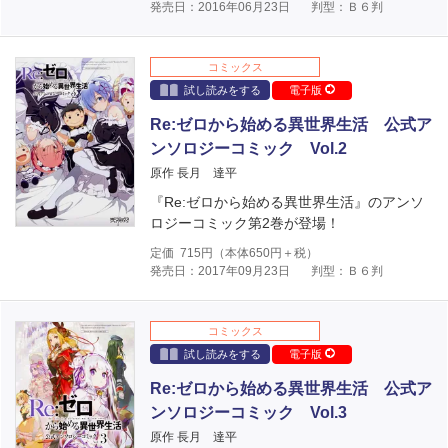
発売日：2016年06月23日
判型：Ｂ６判
コミックス
試し読みをする
電子版
Re:ゼロから始める異世界生活 公式ア
ンソロジーコミック Vol.2
原作 長月 達平
『Re:ゼロから始める異世界生活』のアンソ
ロジーコミック第2巻が登場！
定価
715
円（本体
650
円＋税）
発売日：2017年09月23日
判型：Ｂ６判
コミックス
試し読みをする
電子版
Re:ゼロから始める異世界生活 公式ア
ンソロジーコミック Vol.3
原作 長月 達平