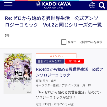
Re:ゼロから始める異世界生活 公式アンソ
ロジーコミック Vol.2と同じシリーズの一覧
3
件
発売中・公開中のみを表示
コミックス
試し読みをする
電子版
Re:ゼロから始める異世界生活 公式ア
ンソロジーコミック
原作 長月 達平
キャラクター原案／デザイン 大塚 真一郎
『Re:ゼロから始める異世界生活』初のアン
ソロジーコミックが登場！
定価
715
円（本体
650
円＋税）