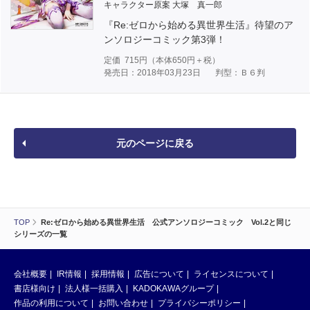
キャラクター原案 大塚 真一郎
『Re:ゼロから始める異世界生活』待望のア
ンソロジーコミック第3弾！
定価
715
円（本体
650
円＋税）
発売日：2018年03月23日
判型：Ｂ６判
元のページに戻る
TOP
Re:ゼロから始める異世界生活 公式アンソロジーコミック Vol.2と同じ
シリーズの一覧
会社概要
IR情報
採用情報
広告について
ライセンスについて
書店様向け
法人様一括購入
KADOKAWAグループ
作品の利用について
お問い合わせ
プライバシーポリシー