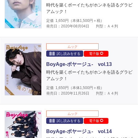
時代を築くボーイたちがホンネを語るグラビ
アムック！
定価
1,650
円（本体
1,500
円＋税）
発売日：2020年08月04日
判型：Ａ４判
ムック
試し読みをする
電子版
BoyAge-ボヤージュ- vol.13
時代を築くボーイたちがホンネを語るグラビ
アムック！
定価
1,650
円（本体
1,500
円＋税）
発売日：2020年11月26日
判型：Ａ４判
ムック
試し読みをする
電子版
BoyAge-ボヤージュ- vol.14