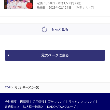
定価
1,650
円（本体
1,500
円＋税）
発売日：2023年02月24日
判型：Ａ４判
もっと見る
元のページに戻る
TOP
同じシリーズの一覧
会社概要
IR情報
採用情報
広告について
ライセンスについて
書店様向け
法人様一括購入
KADOKAWAグループ