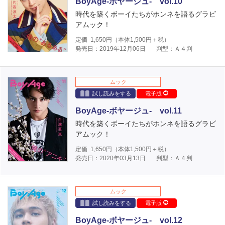
BoyAge-ボヤージュ- vol.10
時代を築くボーイたちがホンネを語るグラビ
アムック！
定価
1,650
円（本体
1,500
円＋税）
発売日：2019年12月06日
判型：Ａ４判
ムック
試し読みをする
電子版
BoyAge-ボヤージュ- vol.11
時代を築くボーイたちがホンネを語るグラビ
アムック！
定価
1,650
円（本体
1,500
円＋税）
発売日：2020年03月13日
判型：Ａ４判
ムック
試し読みをする
電子版
BoyAge-ボヤージュ- vol.12