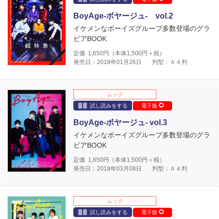
BoyAge-ボヤージュ- vol.2
イケメンなボーイズグループ多数登場のグラ
ビアBOOK
定価
1,650
円（本体
1,500
円＋税）
発売日：2018年01月26日
判型：Ａ４判
ムック
試し読みをする
電子版
BoyAge-ボヤージュ- vol.3
イケメンなボーイズグループ多数登場のグラ
ビアBOOK
定価
1,650
円（本体
1,500
円＋税）
発売日：2018年03月08日
判型：Ａ４判
ムック
試し読みをする
電子版