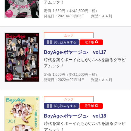
アムック！
定価
1,650
円（本体
1,500
円＋税）
発売日：2021年09月02日
判型：Ａ４判
ムック
試し読みをする
電子版
BoyAge-ボヤージュ- vol.17
時代を築くボーイたちがホンネを語るグラビ
アムック！
定価
1,650
円（本体
1,500
円＋税）
発売日：2022年02月14日
判型：Ａ４判
ムック
試し読みをする
電子版
BoyAge-ボヤージュ- vol.18
時代を築くボーイたちがホンネを語るグラビ
アムック！