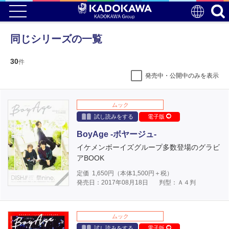
同じシリーズの一覧
30
件
発売中・公開中のみを表示
ムック
試し読みをする
電子版
BoyAge -ボヤージュ-
イケメンボーイズグループ多数登場のグラビ
アBOOK
定価
1,650
円（本体
1,500
円＋税）
発売日：2017年08月18日
判型：Ａ４判
ムック
試し読みをする
電子版