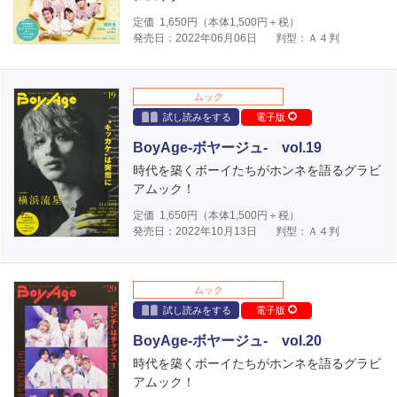
定価
1,650
円（本体
1,500
円＋税）
発売日：2022年06月06日
判型：Ａ４判
ムック
試し読みをする
電子版
BoyAge-ボヤージュ- vol.19
時代を築くボーイたちがホンネを語るグラビ
アムック！
定価
1,650
円（本体
1,500
円＋税）
発売日：2022年10月13日
判型：Ａ４判
ムック
試し読みをする
電子版
BoyAge-ボヤージュ- vol.20
時代を築くボーイたちがホンネを語るグラビ
アムック！