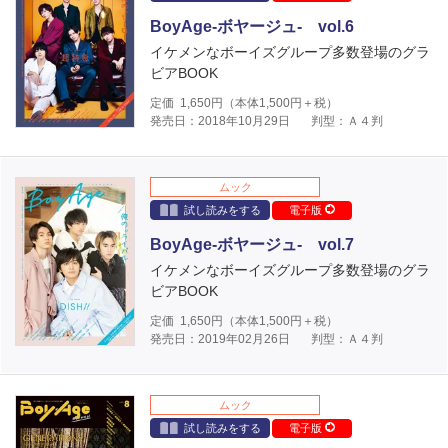
BoyAge-ボヤージュ- vol.6
イケメンなボーイズグループ多数登場のグラ
ビアBOOK
定価
1,650
円（本体
1,500
円＋税）
発売日：2018年10月29日
判型：Ａ４判
ムック
試し読みをする
電子版
BoyAge-ボヤージュ- vol.7
イケメンなボーイズグループ多数登場のグラ
ビアBOOK
定価
1,650
円（本体
1,500
円＋税）
発売日：2019年02月26日
判型：Ａ４判
ムック
試し読みをする
電子版