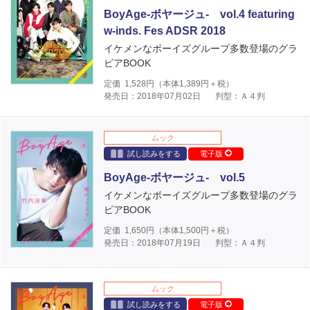
BoyAge-ボヤージュ- vol.4 featuring
w-inds. Fes ADSR 2018
イケメンなボーイズグループ多数登場のグラ
ビアBOOK
定価
1,528
円（本体
1,389
円＋税）
発売日：2018年07月02日
判型：Ａ４判
ムック
試し読みをする
電子版
BoyAge-ボヤージュ- vol.5
イケメンなボーイズグループ多数登場のグラ
ビアBOOK
定価
1,650
円（本体
1,500
円＋税）
発売日：2018年07月19日
判型：Ａ４判
ムック
試し読みをする
電子版