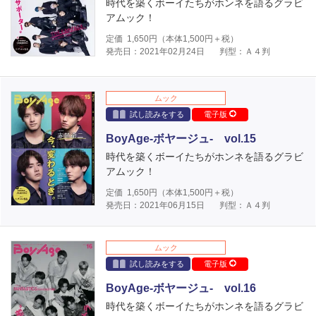
時代を築くボーイたちがホンネを語るグラビ
アムック！
定価
1,650
円（本体
1,500
円＋税）
発売日：2021年02月24日
判型：Ａ４判
ムック
試し読みをする
電子版
BoyAge-ボヤージュ- vol.15
時代を築くボーイたちがホンネを語るグラビ
アムック！
定価
1,650
円（本体
1,500
円＋税）
発売日：2021年06月15日
判型：Ａ４判
ムック
試し読みをする
電子版
BoyAge-ボヤージュ- vol.16
時代を築くボーイたちがホンネを語るグラビ