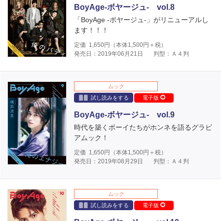
BoyAge-ボヤージュ- vol.8
「BoyAge -ボヤージュ-」がリニューアルし
ます！！！
定価
1,650
円（本体
1,500
円＋税）
発売日：2019年06月21日
判型：Ａ４判
ムック
試し読みをする
電子版
BoyAge-ボヤージュ- vol.9
時代を築くボーイたちがホンネを語るグラビ
アムック！
定価
1,650
円（本体
1,500
円＋税）
発売日：2019年08月29日
判型：Ａ４判
ムック
試し読みをする
電子版