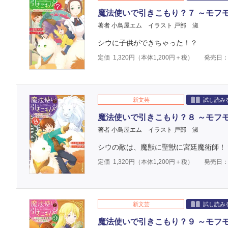
魔法使いで引きこもり？７ ～モフ
著者 小鳥屋エム
イラスト 戸部 淑
シウに子供ができちゃった！？
定価
1,320
円（本体
1,200
円＋税）
発売日：2
新文芸
試し読み
魔法使いで引きこもり？８ ～モフ
著者 小鳥屋エム
イラスト 戸部 淑
シウの敵は、魔獣に聖獣に宮廷魔術師！
定価
1,320
円（本体
1,200
円＋税）
発売日：2
新文芸
試し読み
魔法使いで引きこもり？９ ～モフ