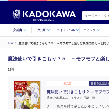
文芸書
文庫
ライトノベル
コミック
TOP
魔法使いで引きこもり？５ ～モフモフと楽しむ異国の文化～と同じ
魔法使いで引きこもり？５ ～モフモフと楽
16
件
新文芸
試し読み
魔法使いで引きこもり？ ～モフモ
著者 小鳥屋エム
イラスト 戸部 淑
チート能力を持て余した少年とモフモフ