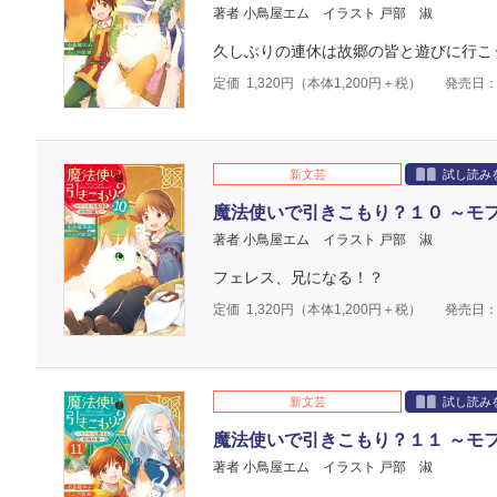
著者 小鳥屋エム
イラスト 戸部 淑
久しぶりの連休は故郷の皆と遊びに行こ
定価
1,320
円（本体
1,200
円＋税）
発売日：2
新文芸
試し読み
魔法使いで引きこもり？１０ ～モ
著者 小鳥屋エム
イラスト 戸部 淑
フェレス、兄になる！？
定価
1,320
円（本体
1,200
円＋税）
発売日：2
新文芸
試し読み
魔法使いで引きこもり？１１ ～モ
著者 小鳥屋エム
イラスト 戸部 淑