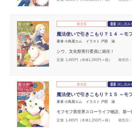
新文芸
試し読み
魔法使いで引きこもり？１４ ～モ
著者 小鳥屋エム
イラスト 戸部 淑
シウ、文化祭実行委員に就任！
定価
1,485
円（本体
1,350
円＋税）
発売日：2
新文芸
試し読み
魔法使いで引きこもり？１５ ～モ
著者 小鳥屋エム
イラスト 戸部 淑
モフモフ異世界スローライフ物語、第一
定価
1,485
円（本体
1,350
円＋税）
発売日：2