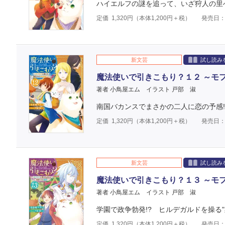
ハイエルフの謎を追って、いざ狩人の里
定価
1,320
円（本体
1,200
円＋税）
発売日：2
新文芸
試し読み
魔法使いで引きこもり？１２ ～モ
著者 小鳥屋エム
イラスト 戸部 淑
南国バカンスでまさかの二人に恋の予感!
定価
1,320
円（本体
1,200
円＋税）
発売日：2
新文芸
試し読み
魔法使いで引きこもり？１３ ～モ
著者 小鳥屋エム
イラスト 戸部 淑
学園で政争勃発!? ヒルデガルドを操る"
定価
1,320
円（本体
1,200
円＋税）
発売日：2