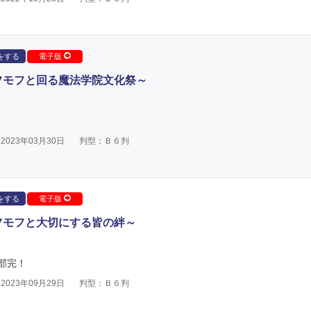
をする
電子版
フモフと回る魔法学院文化祭～
023年03月30日
判型：Ｂ６判
をする
電子版
フモフと大切にする皆の絆～
部完！
023年09月29日
判型：Ｂ６判