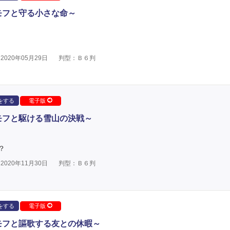
モフと守る小さな命～
020年05月29日
判型：Ｂ６判
をする
電子版
モフと駆ける雪山の決戦～
？
020年11月30日
判型：Ｂ６判
をする
電子版
モフと謳歌する友との休暇～