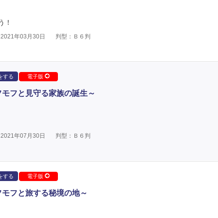
う！
021年03月30日
判型：Ｂ６判
をする
電子版
フモフと見守る家族の誕生～
021年07月30日
判型：Ｂ６判
をする
電子版
フモフと旅する秘境の地～