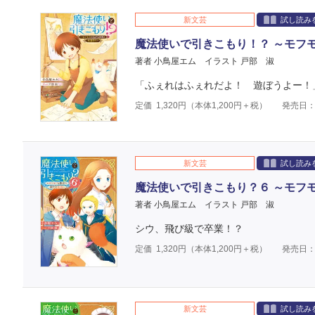
新文芸
試し読み
魔法使いで引きこもり！？ ～モフ
著者 小鳥屋エム
イラスト 戸部 淑
「ふぇれはふぇれだよ！ 遊ぼうよー！
定価
1,320
円（本体
1,200
円＋税）
発売日：2
新文芸
試し読み
魔法使いで引きこもり？６ ～モフ
著者 小鳥屋エム
イラスト 戸部 淑
シウ、飛び級で卒業！？
定価
1,320
円（本体
1,200
円＋税）
発売日：2
新文芸
試し読み