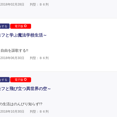
018年02月28日
判型：Ｂ６判
をする
電子版
モフと学ぶ魔法学校生活～
自由を謳歌する!!
018年06月30日
判型：Ｂ６判
をする
電子版
モフと飛び立つ異世界の空～
の生活はのんびり知らず!?
018年10月30日
判型：Ｂ６判