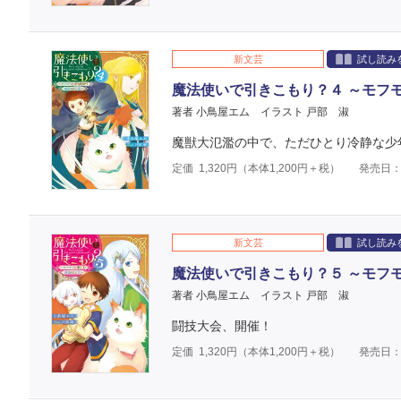
新文芸
試し読み
魔法使いで引きこもり？４ ～モフ
著者 小鳥屋エム
イラスト 戸部 淑
魔獣大氾濫の中で、ただひとり冷静な少年
定価
1,320
円（本体
1,200
円＋税）
発売日：2
新文芸
試し読み
魔法使いで引きこもり？５ ～モフ
著者 小鳥屋エム
イラスト 戸部 淑
闘技大会、開催！
定価
1,320
円（本体
1,200
円＋税）
発売日：2