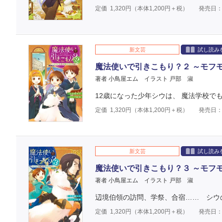
定価
1,320
円（本体
1,200
円＋税）
発売日：2
新文芸
試し読み
魔法使いで引きこもり？２ ～モフ
著者 小鳥屋エム
イラスト 戸部 淑
12歳になった少年シウは、 魔法学校でも
定価
1,320
円（本体
1,200
円＋税）
発売日：2
新文芸
試し読み
魔法使いで引きこもり？３ ～モフ
著者 小鳥屋エム
イラスト 戸部 淑
辺境伯領の訪問、学祭、合宿…… シウ
定価
1,320
円（本体
1,200
円＋税）
発売日：2