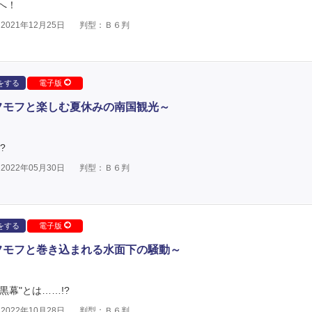
へ！
021年12月25日
判型：Ｂ６判
をする
電子版
フモフと楽しむ夏休みの南国観光～
?
022年05月30日
判型：Ｂ６判
をする
電子版
フモフと巻き込まれる水面下の騒動～
黒幕"とは……!?
022年10月28日
判型：Ｂ６判