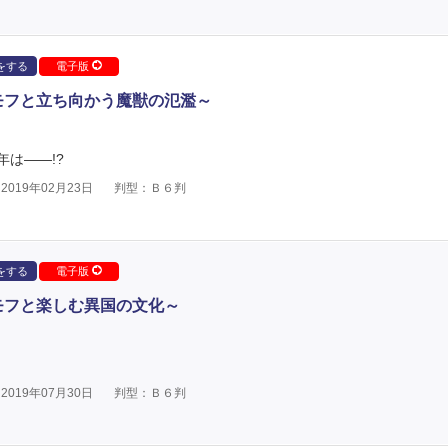
をする
電子版
モフと立ち向かう魔獣の氾濫～
は――!?
019年02月23日
判型：Ｂ６判
をする
電子版
モフと楽しむ異国の文化～
019年07月30日
判型：Ｂ６判