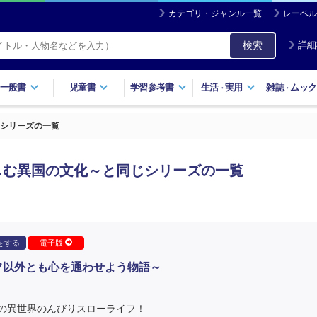
カテゴリ・ジャンル一覧
レーベル
検索
詳細
一般書
児童書
学習参考書
生活
実用
雑誌
ムック
・
・
シリーズの一覧
しむ異国の文化～と同じシリーズの一覧
をする
電子版
フ以外とも心を通わせよう物語～
の異世界のんびりスローライフ！