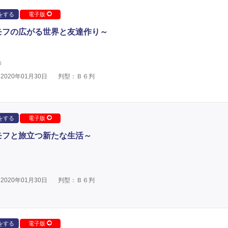
をする
電子版
モフの広がる世界と友達作り～
」
020年01月30日
判型：Ｂ６判
をする
電子版
モフと旅立つ新たな生活～
020年01月30日
判型：Ｂ６判
をする
電子版