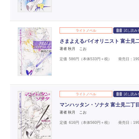
ライトノベル
試し読み
さまよえるバイオリニスト 富士見
著者 秋月 こお
定価
586
円（本体
533
円＋税）
発売日：199
ライトノベル
試し読み
マンハッタン・ソナタ 富士見二丁
著者 秋月 こお
定価
616
円（本体
560
円＋税）
発売日：199