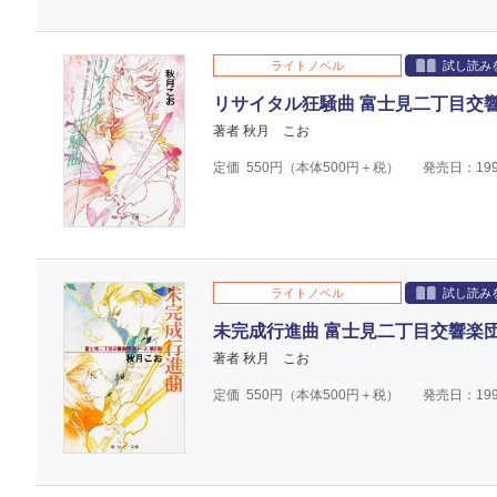
ライトノベル
試し読み
リサイタル狂騒曲 富士見二丁目交
著者 秋月 こお
定価
550
円（本体
500
円＋税）
発売日：199
ライトノベル
試し読み
未完成行進曲 富士見二丁目交響楽
著者 秋月 こお
定価
550
円（本体
500
円＋税）
発売日：199