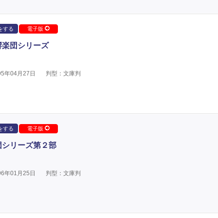
をする
電子版
響楽団シリーズ
5年04月27日
判型：文庫判
をする
電子版
団シリーズ第２部
6年01月25日
判型：文庫判