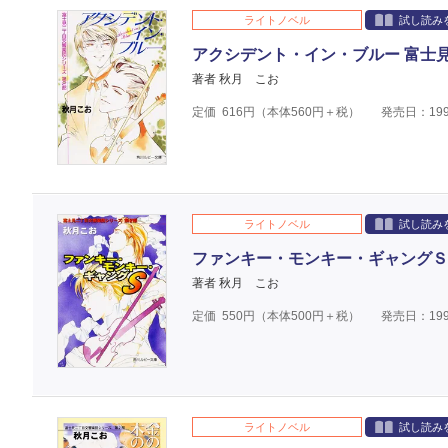
ライトノベル
試し読み
アクシデント・イン・ブルー 富士
著者 秋月 こお
定価
616
円（本体
560
円＋税）
発売日：199
ライトノベル
試し読み
ファンキー・モンキー・ギャングＳ
著者 秋月 こお
定価
550
円（本体
500
円＋税）
発売日：199
ライトノベル
試し読み