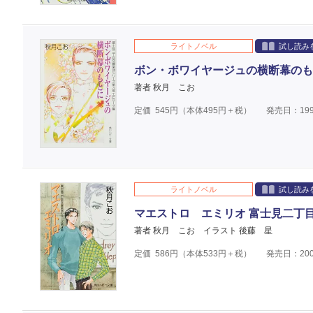
ライトノベル
試し読み
ボン・ボワイヤージュの横断幕のも
著者 秋月 こお
定価
545
円（本体
495
円＋税）
発売日：199
ライトノベル
試し読み
マエストロ エミリオ 富士見二丁
著者 秋月 こお
イラスト 後藤 星
定価
586
円（本体
533
円＋税）
発売日：200