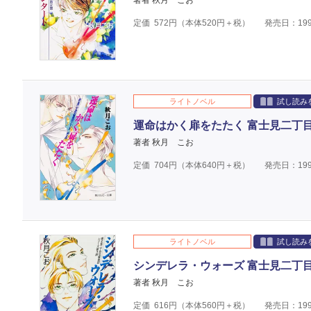
著者 秋月 こお
定価
572
円（本体
520
円＋税）
発売日：199
ライトノベル
試し読み
運命はかく扉をたたく 富士見二丁
著者 秋月 こお
定価
704
円（本体
640
円＋税）
発売日：199
ライトノベル
試し読み
シンデレラ・ウォーズ 富士見二丁
著者 秋月 こお
定価
616
円（本体
560
円＋税）
発売日：199