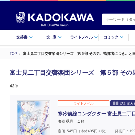
文芸書
文庫
ライトノベル
コミック
TOP
富士見二丁目交響楽団シリーズ 第５部 その男、指揮者につき…と
富士見二丁目交響楽団シリーズ 第５部 その
42
件
ライトノベル
試し読み
寒冷前線コンダクター 富士見二丁
著者 秋月 こお
定価
545
円（本体
495
円＋税）
発売日：199