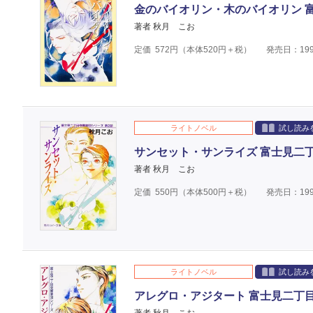
金のバイオリン・木のバイオリン 
著者 秋月 こお
定価
572
円（本体
520
円＋税）
発売日：199
ライトノベル
試し読み
サンセット・サンライズ 富士見二
著者 秋月 こお
定価
550
円（本体
500
円＋税）
発売日：199
ライトノベル
試し読み
アレグロ・アジタート 富士見二丁