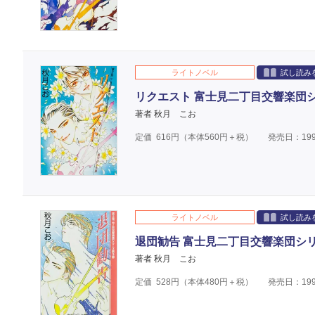
ライトノベル
試し読み
リクエスト 富士見二丁目交響楽団
著者 秋月 こお
定価
616
円（本体
560
円＋税）
発売日：199
ライトノベル
試し読み
退団勧告 富士見二丁目交響楽団シ
著者 秋月 こお
定価
528
円（本体
480
円＋税）
発売日：199