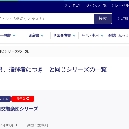
カテゴリ・ジャンル一覧
レーベル
検索
詳細
一般書
児童書
学習参考書
生活
実用
雑誌
ムック
・
・
同じシリーズの一覧
男、指揮者につき…と同じシリーズの一覧
をする
電子版
目交響楽団シリーズ
4年03月31日
判型：文庫判