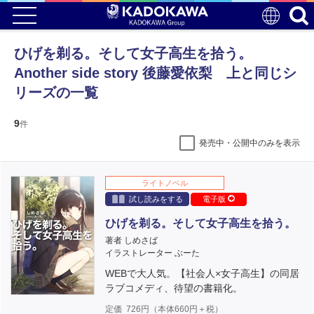
ひげを剃る。そして女子高生を拾う。
Another side story 後藤愛依梨 上と同じシ
リーズの一覧
9
件
発売中・公開中のみを表示
ライトノベル
試し読みをする
電子版
ひげを剃る。そして女子高生を拾う。
著者 しめさば
イラストレーター ぶーた
WEBで大人気。【社会人×女子高生】の同居
ラブコメディ、待望の書籍化。
定価
726
円（本体
660
円＋税）