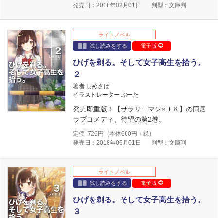
発売日：2018年02月01日
判型：文庫判
ライトノベル
試し読みをする
電子版
ひげを剃る。そして女子高生を拾う。
２
著者 しめさば
イラストレーター ぶーた
発売即重版！【サラリーマン×ＪＫ】の同居
ラブコメディ、待望の第2巻。
定価
726
円（本体
660
円＋税）
発売日：2018年06月01日
判型：文庫判
ライトノベル
試し読みをする
電子版
ひげを剃る。そして女子高生を拾う。
３