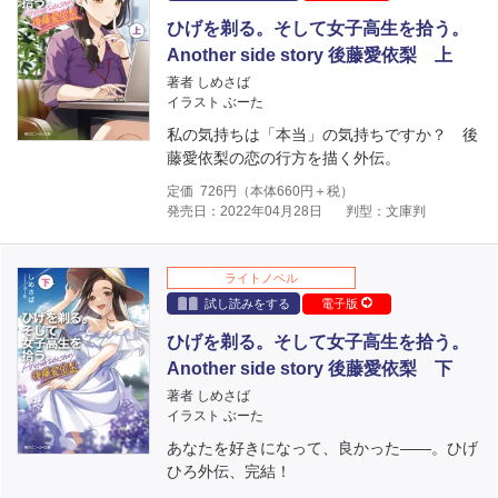
ひげを剃る。そして女子高生を拾う。
Another side story 後藤愛依梨 上
著者 しめさば
イラスト ぶーた
私の気持ちは「本当」の気持ちですか？ 後
藤愛依梨の恋の行方を描く外伝。
定価
726
円（本体
660
円＋税）
発売日：2022年04月28日
判型：文庫判
ライトノベル
試し読みをする
電子版
ひげを剃る。そして女子高生を拾う。
Another side story 後藤愛依梨 下
著者 しめさば
イラスト ぶーた
あなたを好きになって、良かった――。ひげ
ひろ外伝、完結！