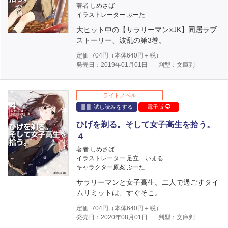
著者 しめさば
イラストレーター ぶーた
大ヒット中の【サラリーマン×JK】同居ラブ
ストーリー、波乱の第3巻。
定価
704
円（本体
640
円＋税）
発売日：2019年01月01日
判型：文庫判
ライトノベル
試し読みをする
電子版
ひげを剃る。そして女子高生を拾う。
４
著者 しめさば
イラストレーター 足立 いまる
キャラクター原案 ぶーた
サラリーマンと女子高生。二人で過ごすタイ
ムリミットは、すぐそこ。
定価
704
円（本体
640
円＋税）
発売日：2020年08月01日
判型：文庫判