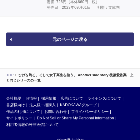
定価
726
円（本体
660
円＋税）
発売日：2023年09月01日
判型：文庫判
元のページに戻る
TOP
ひげを剃る。そして女子高生を拾う。 Another side story 後藤愛依梨 上
と同じシリーズの一覧
会社概要
IR情報
採用情報
広告について
ライセンスについて
書店様向け
法人様一括購入
KADOKAWAグループ
作品の利用について
お問い合わせ
プライバシーポリシー
サイトポリシー
Do Not Sell or Share My Personal Information
利用者情報の外部送信について