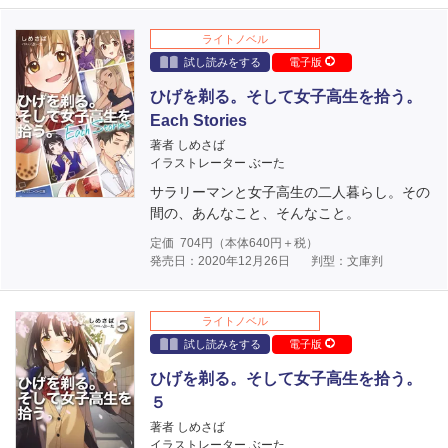
ライトノベル
試し読みをする
電子版
ひげを剃る。そして女子高生を拾う。
Each Stories
著者 しめさば
イラストレーター ぶーた
サラリーマンと女子高生の二人暮らし。その
間の、あんなこと、そんなこと。
定価
704
円（本体
640
円＋税）
発売日：2020年12月26日
判型：文庫判
ライトノベル
試し読みをする
電子版
ひげを剃る。そして女子高生を拾う。
５
著者 しめさば
イラストレーター ぶーた