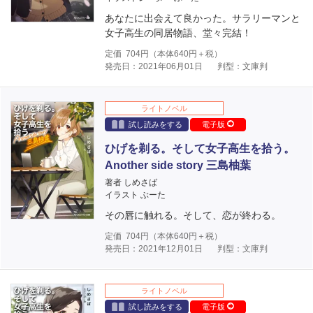
あなたに出会えて良かった。サラリーマンと
女子高生の同居物語、堂々完結！
定価
704
円（本体
640
円＋税）
発売日：2021年06月01日
判型：文庫判
ライトノベル
試し読みをする
電子版
ひげを剃る。そして女子高生を拾う。
Another side story 三島柚葉
著者 しめさば
イラスト ぶーた
その唇に触れる。そして、恋が終わる。
定価
704
円（本体
640
円＋税）
発売日：2021年12月01日
判型：文庫判
ライトノベル
試し読みをする
電子版