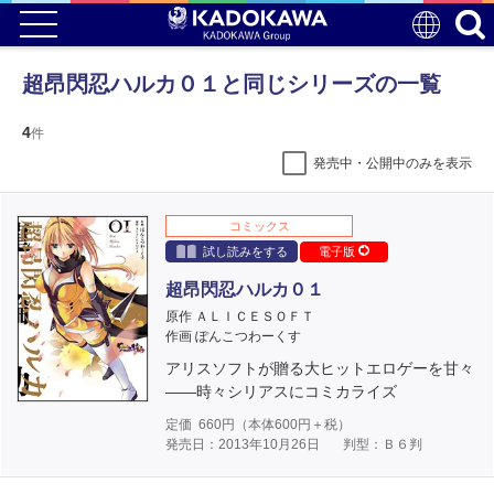
超昂閃忍ハルカ０１と同じシリーズの一覧
4
件
発売中・公開中のみを表示
コミックス
試し読みをする
電子版
超昂閃忍ハルカ０１
原作 ＡＬＩＣＥＳＯＦＴ
作画 ぽんこつわーくす
アリスソフトが贈る大ヒットエロゲーを甘々
――時々シリアスにコミカライズ
定価
660
円（本体
600
円＋税）
発売日：2013年10月26日
判型：Ｂ６判