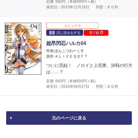
定価
660
円（本体
600
円＋税）
発売日：2015年12月19日
判型：Ｂ６判
コミックス
試し読みをする
電子版
超昂閃忍ハルカ04
作画 ぽんこつわーくす
原作 ＡＬＩＣＥＳＯＦＴ
ついに完結！ ノロイと上弦衆、決戦の行方
は……？
定価
660
円（本体
600
円＋税）
発売日：2016年09月27日
判型：Ｂ６判
元のページに戻る