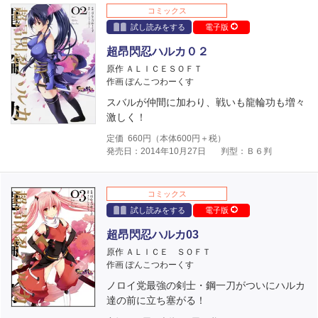
コミックス
試し読みをする
電子版
超昂閃忍ハルカ０２
原作 ＡＬＩＣＥＳＯＦＴ
作画 ぽんこつわーくす
スバルが仲間に加わり、戦いも龍輪功も増々
激しく！
定価
660
円（本体
600
円＋税）
発売日：2014年10月27日
判型：Ｂ６判
コミックス
試し読みをする
電子版
超昂閃忍ハルカ03
原作 ＡＬＩＣＥ ＳＯＦＴ
作画 ぽんこつわーくす
ノロイ党最強の剣士・鋼一刀がついにハルカ
達の前に立ち塞がる！