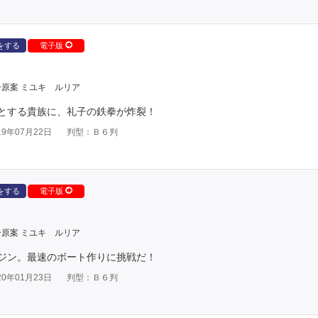
をする
電子版
原案 ミユキ ルリア
とする貴族に、礼子の鉄拳が炸裂！
9年07月22日
判型：Ｂ６判
をする
電子版
原案 ミユキ ルリア
ジン。最速のボート作りに挑戦だ！
0年01月23日
判型：Ｂ６判