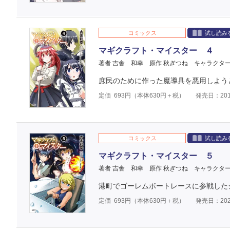
コミックス
試し読み
マギクラフト・マイスター ４
著者 吉舎 和幸
原作 秋ぎつね
キャラクター
庶民のために作った魔導具を悪用しよう
定価
693
円（本体
630
円＋税）
発売日：201
コミックス
試し読み
マギクラフト・マイスター ５
著者 吉舎 和幸
原作 秋ぎつね
キャラクター
港町でゴーレムボートレースに参戦した
定価
693
円（本体
630
円＋税）
発売日：202