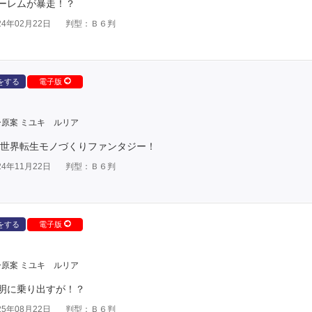
ーレムが暴走！？
4年02月22日
判型：Ｂ６判
をする
電子版
原案 ミユキ ルリア
世界転生モノづくりファンタジー！
4年11月22日
判型：Ｂ６判
をする
電子版
原案 ミユキ ルリア
明に乗り出すが！？
5年08月22日
判型：Ｂ６判