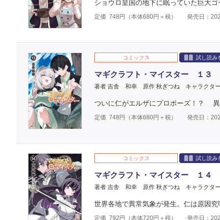
ショウロ皇国の地下に眠っていた巨大ゴ
定価
748
円（本体
680
円＋税）
発売日：202
コミックス
試し読み
マギクラフト・マイスター １３
著者 吉舎 和幸
原作 秋ぎつね
キャラクター
ついに仁がエルザにプロポーズ！？ 異
定価
748
円（本体
680
円＋税）
発売日：202
コミックス
試し読み
マギクラフト・マイスター １４
著者 吉舎 和幸
原作 秋ぎつね
キャラクター
世界各地で異常気象が発生。仁は原因究
定価
792
円（本体
720
円＋税）
発売日：202