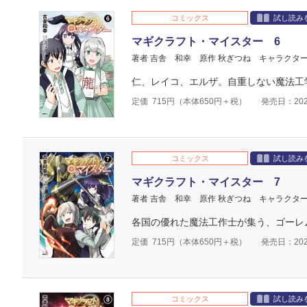
コミックス
試し読み
マギクラフト・マイスター 6
著者 吉舎 和幸
原作 秋ぎつね
キャラクター
仁、レイコ、エルザ。自重しない魔法工
定価
715
円（本体
650
円＋税）
発売日：202
コミックス
試し読み
マギクラフト・マイスター 7
著者 吉舎 和幸
原作 秋ぎつね
キャラクター
各国の優れた魔法工作士が集う、ゴーレ
定価
715
円（本体
650
円＋税）
発売日：202
コミックス
試し読み