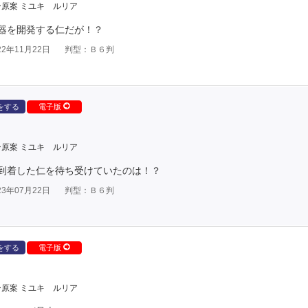
原案 ミユキ ルリア
器を開発する仁だが！？
2年11月22日
判型：Ｂ６判
をする
電子版
原案 ミユキ ルリア
到着した仁を待ち受けていたのは！？
3年07月22日
判型：Ｂ６判
をする
電子版
原案 ミユキ ルリア