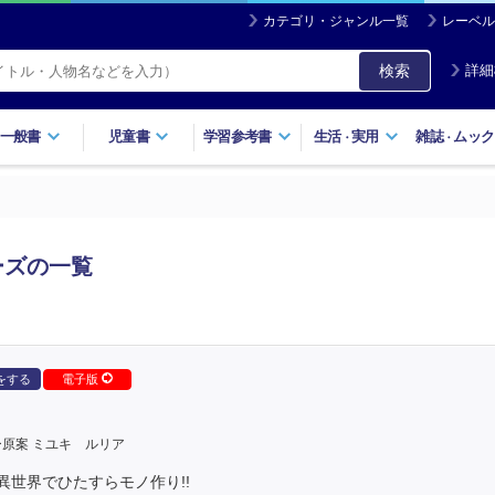
カテゴリ・ジャンル一覧
レーベル
検索
詳細
一般書
児童書
学習参考書
生活
実用
雑誌
ムック
・
・
ーズの一覧
をする
電子版
原案 ミユキ ルリア
世界でひたすらモノ作り!!