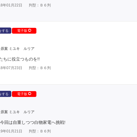
8年01月22日
判型：Ｂ６判
をする
電子版
原案 ミユキ ルリア
ちに役立つものを!!
8年07月23日
判型：Ｂ６判
をする
電子版
原案 ミユキ ルリア
今回は自重しつつ白物家電へ挑戦!
9年01月21日
判型：Ｂ６判