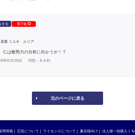
をする
電子版
原案 ミユキ ルリア
。仁は敵勢力の分析に向かうが！？
6年02月20日
判型：Ｂ６判
元のページに戻る
採用情報
広告について
ライセンスについて
書店様向け
法人様一括購入
K