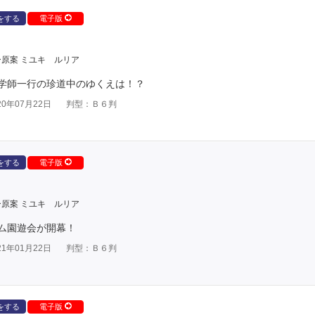
をする
電子版
原案 ミユキ ルリア
学師一行の珍道中のゆくえは！？
0年07月22日
判型：Ｂ６判
をする
電子版
原案 ミユキ ルリア
ム園遊会が開幕！
1年01月22日
判型：Ｂ６判
をする
電子版