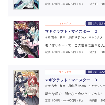
定価
660
円（本体
600
円＋税）
発売日：201
コミックス
試し読み
マギクラフト・マイスター ２
著者 吉舎 和幸
原作 秋ぎつね
キャラクター
モノ作りチートで、この世界に生きる人た
定価
660
円（本体
600
円＋税）
発売日：201
コミックス
試し読み
マギクラフト・マイスター ３
著者 吉舎 和幸
原作 秋ぎつね
キャラクター
新たな町で、新たな出会いとモノ作り! 
定価
660
円（本体
600
円＋税）
発売日：201