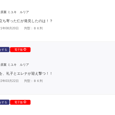
原案 ミユキ ルリア
立ち寄った仁が発見したのは！？
1年08月20日
判型：Ｂ６判
をする
電子版
原案 ミユキ ルリア
を、礼子とエレナが迎え撃つ！！
2年03月22日
判型：Ｂ６判
をする
電子版