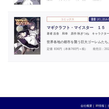
コミックス
試し読み
マギクラフト・マイスター １５
著者 吉舎 和幸
原作 秋ぎつね
キャラクター
世界各地の都市を襲う巨大ゴーレムたち
定価
836
円（本体
760
円＋税）
発売日：202
会社概要
IR情報