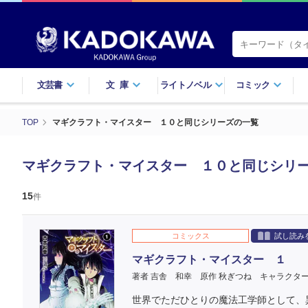
文芸書
文庫
ライトノベル
コミック
TOP
マギクラフト・マイスター １０と同じシリーズの一覧
マギクラフト・マイスター １０と同じシリ
15
件
コミックス
試し読み
マギクラフト・マイスター １
著者 吉舎 和幸
原作 秋ぎつね
キャラクター
世界でただひとりの魔法工学師として、異