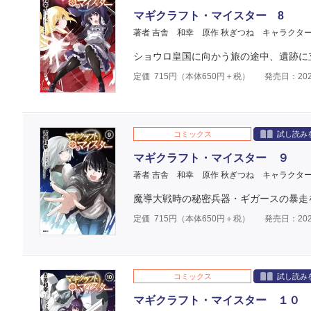
マギクラフト・マイスター 8
著者 吉舎 和幸
原作 秋ぎつね
キャラクター
ショウロ皇国に向かう旅の途中、遺跡に
定価
715
円（本体
650
円＋税）
発売日：202
コミックス
試し読み
マギクラフト・マイスター ９
著者 吉舎 和幸
原作 秋ぎつね
キャラクター
魔導大戦時の秘密兵器・ギガースの暴走
定価
715
円（本体
650
円＋税）
発売日：202
コミックス
試し読み
マギクラフト・マイスター １０