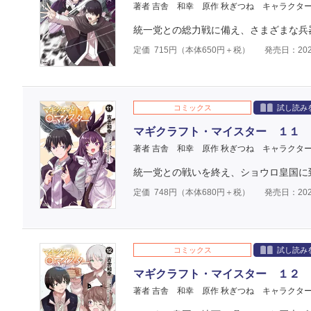
著者 吉舎 和幸
原作 秋ぎつね
キャラクター
統一党との総力戦に備え、さまざまな兵
定価
715
円（本体
650
円＋税）
発売日：202
コミックス
試し読み
マギクラフト・マイスター １１
著者 吉舎 和幸
原作 秋ぎつね
キャラクター
統一党との戦いを終え、ショウロ皇国に
定価
748
円（本体
680
円＋税）
発売日：202
コミックス
試し読み
マギクラフト・マイスター １２
著者 吉舎 和幸
原作 秋ぎつね
キャラクター