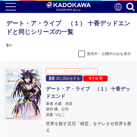
デート・ア・ライブ （１） 十香デッドエン
ドと同じシリーズの一覧
3
件
発売中・公開中のみを表示
コミックス
試し読みをする
電子版
デート・ア・ライブ （１） 十香デッ
ドエンド
著者 犬威 赤彦
原作 橘 公司
原案 つなこ
世界を殺す災厄「精霊」をデレさせ世界を救
え