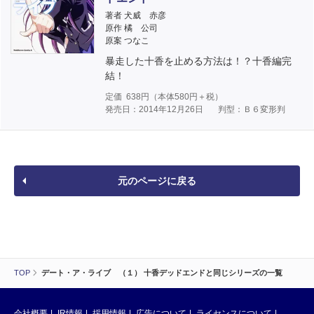
著者 犬威 赤彦
原作 橘 公司
原案 つなこ
暴走した十香を止める方法は！？十香編完
結！
定価
638
円（本体
580
円＋税）
発売日：2014年12月26日
判型：Ｂ６変形判
元のページに戻る
TOP
デート・ア・ライブ （１） 十香デッドエンドと同じシリーズの一覧
会社概要
IR情報
採用情報
広告について
ライセンスについて