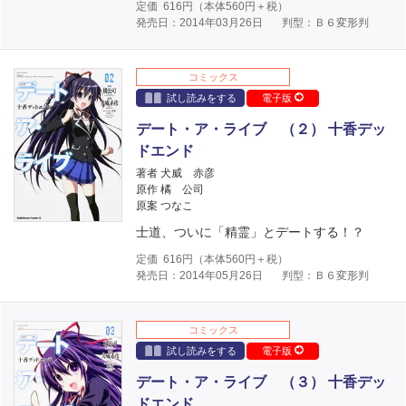
定価
616
円（本体
560
円＋税）
発売日：2014年03月26日
判型：Ｂ６変形判
コミックス
試し読みをする
電子版
デート・ア・ライブ （２） 十香デッ
ドエンド
著者 犬威 赤彦
原作 橘 公司
原案 つなこ
士道、ついに「精霊」とデートする！？
定価
616
円（本体
560
円＋税）
発売日：2014年05月26日
判型：Ｂ６変形判
コミックス
試し読みをする
電子版
デート・ア・ライブ （３） 十香デッ
ドエンド