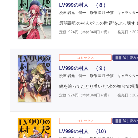
LV999の村人 （８）
漫画 岩元 健一
原作 星月 子猫
キャラクタ
最弱最強の村人が“この世界”をぶっ壊す
定価
924
円（本体
840
円＋税）
発売日：202
コミックス
試し読み
LV999の村人 （９）
漫画 岩元 健一
原作 星月 子猫
キャラクタ
鏡を追ってたどり着いた“次の舞台”の衝
定価
924
円（本体
840
円＋税）
発売日：202
コミックス
試し読み
LV999の村人 （10）