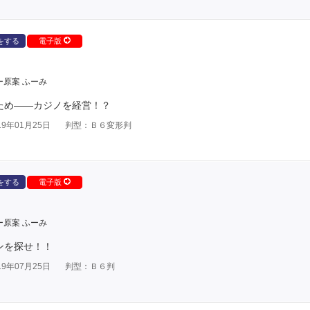
をする
電子版
ー原案 ふーみ
ため――カジノを経営！？
9年01月25日
判型：Ｂ６変形判
をする
電子版
ー原案 ふーみ
ンを探せ！！
9年07月25日
判型：Ｂ６判