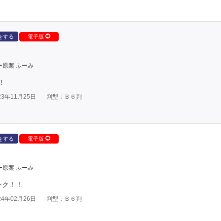
をする
電子版
ー原案 ふーみ
！
3年11月25日
判型：Ｂ６判
をする
電子版
ー原案 ふーみ
ンク！！
4年02月26日
判型：Ｂ６判