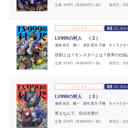
定価
924
円（本体
840
円＋税）
発売日：201
コミックス
試し読み
LV999の村人 （２）
漫画 岩元 健一
原作 星月 子猫
キャラクタ
役割とは？モンスターとは？世界の仕組
定価
924
円（本体
840
円＋税）
発売日：201
コミックス
試し読み
LV999の村人 （３）
漫画 岩元 健一
原作 星月 子猫
キャラクタ
答えなんて、自分次第だ
定価
924
円（本体
840
円＋税）
発売日：201