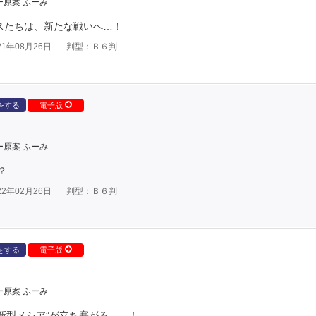
ー原案 ふーみ
スたちは、新たな戦いへ…！
1年08月26日
判型：Ｂ６判
をする
電子版
ー原案 ふーみ
？
2年02月26日
判型：Ｂ６判
をする
電子版
ー原案 ふーみ
“新型メシア”が立ち塞がる……！