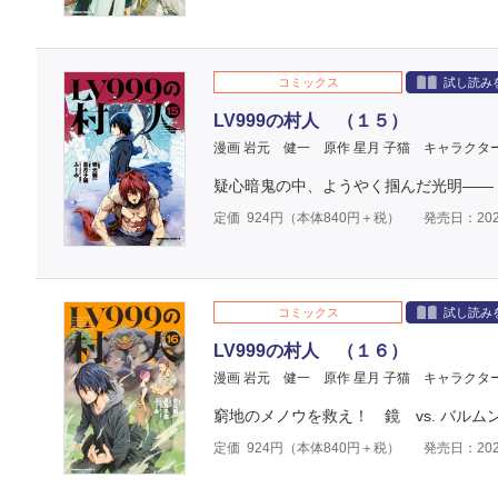
コミックス
試し読み
LV999の村人 （１５）
漫画 岩元 健一
原作 星月 子猫
キャラクタ
疑心暗鬼の中、ようやく掴んだ光明――
定価
924
円（本体
840
円＋税）
発売日：202
コミックス
試し読み
LV999の村人 （１６）
漫画 岩元 健一
原作 星月 子猫
キャラクタ
窮地のメノウを救え！ 鏡 vs. バルム
定価
924
円（本体
840
円＋税）
発売日：202