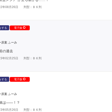
2年08月26日
判型：Ｂ６判
をする
電子版
ー原案 ふーみ
前の過去
3年02月25日
判型：Ｂ６判
をする
電子版
ー原案 ふーみ
体は――！？
3年05月26日
判型：Ｂ６判