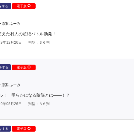
をする
電子版
ー原案 ふーみ
超えた村人の超絶バトル勃発！
9年12月26日
判型：Ｂ６判
をする
電子版
ー原案 ふーみ
ル！ 明らかになる陰謀とは――！？
0年05月26日
判型：Ｂ６判
をする
電子版