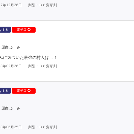
7年12月26日
判型：Ｂ６変形判
をする
電子版
ー原案 ふーみ
みに気づいた最強の村人は…！
8年02月26日
判型：Ｂ６変形判
をする
電子版
ー原案 ふーみ
8年06月25日
判型：Ｂ６変形判