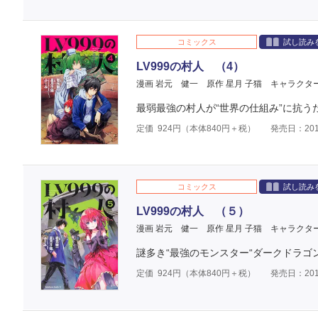
コミックス
試し読み
LV999の村人 （4）
漫画 岩元 健一
原作 星月 子猫
キャラクタ
最弱最強の村人が“世界の仕組み”に抗う
定価
924
円（本体
840
円＋税）
発売日：201
コミックス
試し読み
LV999の村人 （５）
漫画 岩元 健一
原作 星月 子猫
キャラクタ
謎多き“最強のモンスター“ダークドラゴ
定価
924
円（本体
840
円＋税）
発売日：201