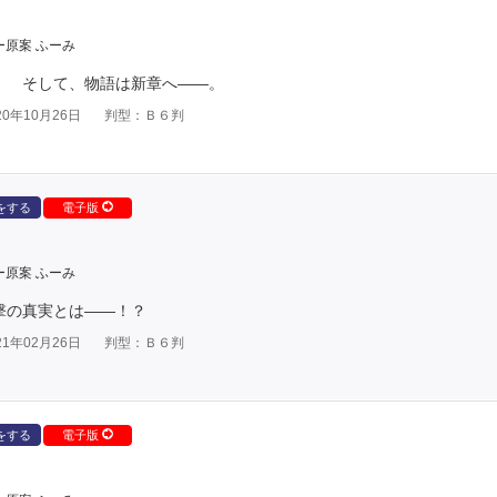
ー原案 ふーみ
！ そして、物語は新章へ――。
0年10月26日
判型：Ｂ６判
をする
電子版
ー原案 ふーみ
撃の真実とは――！？
1年02月26日
判型：Ｂ６判
をする
電子版