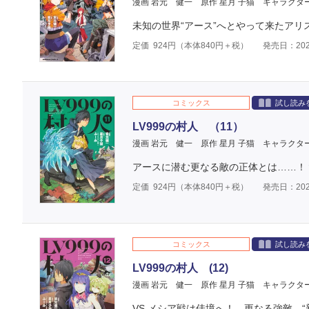
漫画 岩元 健一
原作 星月 子猫
キャラクタ
未知の世界“アース”へとやって来たアリ
定価
924
円（本体
840
円＋税）
発売日：202
コミックス
試し読み
LV999の村人 （11）
漫画 岩元 健一
原作 星月 子猫
キャラクタ
アースに潜む更なる敵の正体とは……！
定価
924
円（本体
840
円＋税）
発売日：202
コミックス
試し読み
LV999の村人 (12)
漫画 岩元 健一
原作 星月 子猫
キャラクタ
VS.メシア戦は佳境へ！ 更なる強敵、