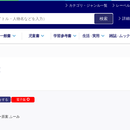
カテゴリ・ジャンル一覧
レーベル
検索
詳細
一般書
児童書
学習参考書
生活
実用
雑誌
ムック
・
・
覧
をする
電子版
ー原案 ふーみ