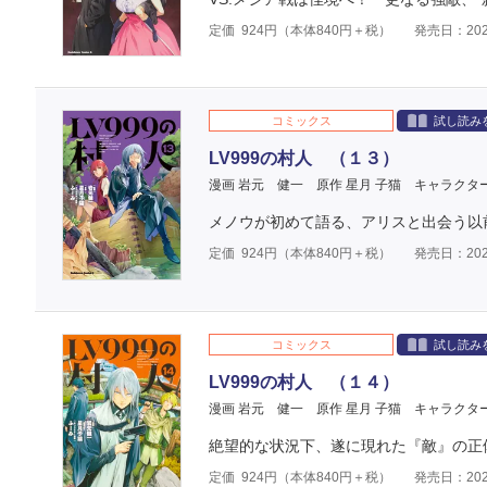
定価
924
円（本体
840
円＋税）
発売日：202
コミックス
試し読み
LV999の村人 （１３）
漫画 岩元 健一
原作 星月 子猫
キャラクタ
メノウが初めて語る、アリスと出会う以
定価
924
円（本体
840
円＋税）
発売日：202
コミックス
試し読み
LV999の村人 （１４）
漫画 岩元 健一
原作 星月 子猫
キャラクタ
絶望的な状況下、遂に現れた『敵』の正
定価
924
円（本体
840
円＋税）
発売日：202