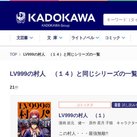
文芸書
文庫
ライトノベル
コミック
TOP
LV999の村人 （１４）と同じシリーズの一覧
LV999の村人 （１４）と同じシリーズの一
21
件
コミックス
試し読み
LV999の村人 （１）
漫画 岩元 健一
原作 星月 子猫
キャラクタ
この村人・・・最強無敵!!