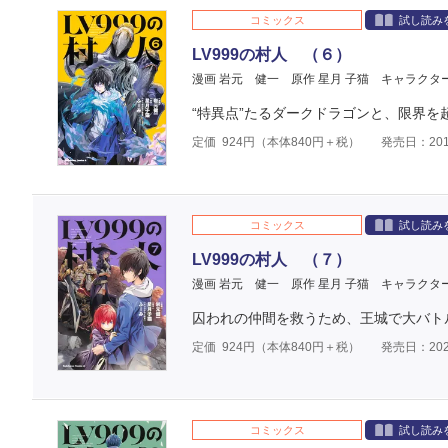
コミックス
試し読み
LV999の村人 （６）
漫画 岩元 健一
原作 星月 子猫
キャラクタ
“特異点”たるダークドラゴンと、限界を
定価
924
円（本体
840
円＋税）
発売日：201
コミックス
試し読み
LV999の村人 （７）
漫画 岩元 健一
原作 星月 子猫
キャラクタ
囚われの仲間を救うため、王城で大バト
定価
924
円（本体
840
円＋税）
発売日：202
コミックス
試し読み