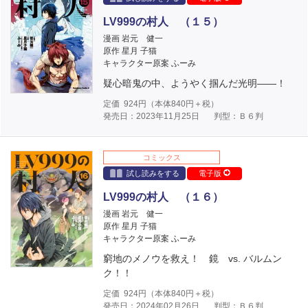
LV999の村人 （１５）
漫画 岩元 健一
原作 星月 子猫
キャラクター原案 ふーみ
疑心暗鬼の中、ようやく掴んだ光明――！
定価
924
円（本体
840
円＋税）
発売日：2023年11月25日
判型：Ｂ６判
コミックス
試し読みをする
電子版
LV999の村人 （１６）
漫画 岩元 健一
原作 星月 子猫
キャラクター原案 ふーみ
窮地のメノウを救え！ 鏡 vs. バルムン
ク！！
定価
924
円（本体
840
円＋税）
発売日：2024年02月26日
判型：Ｂ６判