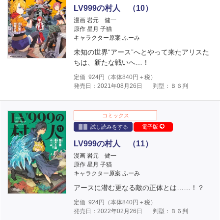
LV999の村人 （10）
漫画 岩元 健一
原作 星月 子猫
キャラクター原案 ふーみ
未知の世界“アース”へとやって来たアリスた
ちは、新たな戦いへ…！
定価
924
円（本体
840
円＋税）
発売日：2021年08月26日
判型：Ｂ６判
コミックス
試し読みをする
電子版
LV999の村人 （11）
漫画 岩元 健一
原作 星月 子猫
キャラクター原案 ふーみ
アースに潜む更なる敵の正体とは……！？
定価
924
円（本体
840
円＋税）
発売日：2022年02月26日
判型：Ｂ６判