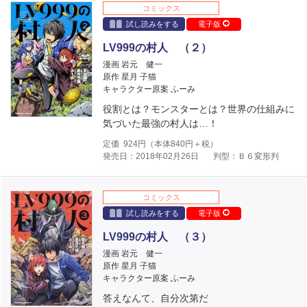
コミックス
試し読みをする
電子版
LV999の村人 （２）
漫画 岩元 健一
原作 星月 子猫
キャラクター原案 ふーみ
役割とは？モンスターとは？世界の仕組みに
気づいた最強の村人は…！
定価
924
円（本体
840
円＋税）
発売日：2018年02月26日
判型：Ｂ６変形判
コミックス
試し読みをする
電子版
LV999の村人 （３）
漫画 岩元 健一
原作 星月 子猫
キャラクター原案 ふーみ
答えなんて、自分次第だ