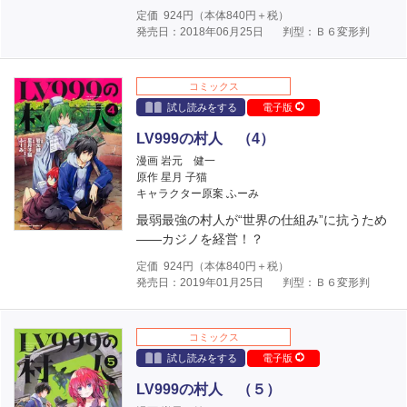
定価
924
円（本体
840
円＋税）
発売日：2018年06月25日
判型：Ｂ６変形判
コミックス
試し読みをする
電子版
LV999の村人 （4）
漫画 岩元 健一
原作 星月 子猫
キャラクター原案 ふーみ
最弱最強の村人が“世界の仕組み”に抗うため
――カジノを経営！？
定価
924
円（本体
840
円＋税）
発売日：2019年01月25日
判型：Ｂ６変形判
コミックス
試し読みをする
電子版
LV999の村人 （５）