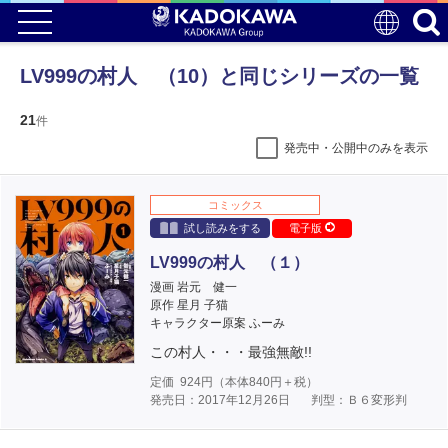
LV999の村人 （10）と同じシリーズの一覧
21
件
発売中・公開中のみを表示
コミックス
試し読みをする
電子版
LV999の村人 （１）
漫画 岩元 健一
原作 星月 子猫
キャラクター原案 ふーみ
この村人・・・最強無敵!!
定価
924
円（本体
840
円＋税）
発売日：2017年12月26日
判型：Ｂ６変形判