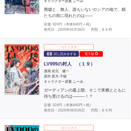
キャラクター原案 ふーみ
廃墟と…無人。誰もいないロシアの地で、鏡
たちの前に現れたのは――
定価
924
円（本体
840
円＋税）
発売日：2025年02月26日
判型：Ｂ６判
コミックス
試し読みをする
電子版
LV999の村人 （１９）
漫画 岩元 健一
原作 星月 子猫
キャラクター原案 ふーみ
ガーディアンの最上階、そこで來栖とともに
待ち受けるのは―――！？
定価
924
円（本体
840
円＋税）
発売日：2025年08月26日
判型：Ｂ６判
コミックス