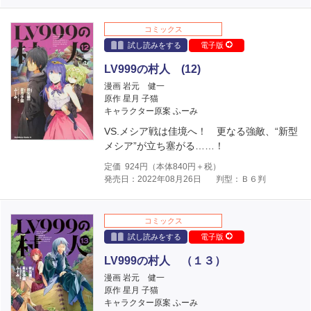
コミックス
試し読みをする
電子版
LV999の村人 (12)
漫画 岩元 健一
原作 星月 子猫
キャラクター原案 ふーみ
VS.メシア戦は佳境へ！ 更なる強敵、“新型
メシア”が立ち塞がる……！
定価
924
円（本体
840
円＋税）
発売日：2022年08月26日
判型：Ｂ６判
コミックス
試し読みをする
電子版
LV999の村人 （１３）
漫画 岩元 健一
原作 星月 子猫
キャラクター原案 ふーみ