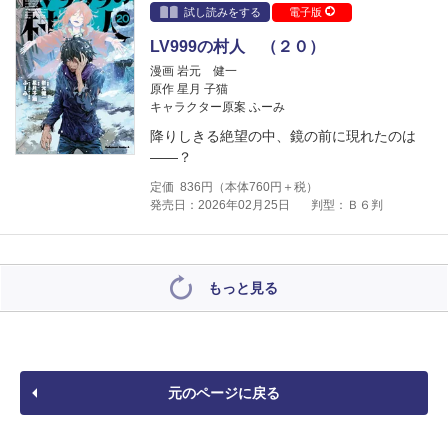
試し読みをする
電子版
LV999の村人 （２０）
漫画 岩元 健一
原作 星月 子猫
キャラクター原案 ふーみ
降りしきる絶望の中、鏡の前に現れたのは
――？
定価
836
円（本体
760
円＋税）
発売日：2026年02月25日
判型：Ｂ６判
もっと見る
元のページに戻る