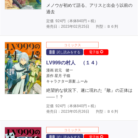
メノウが初めて語る、アリスと出会う以前の
過去
定価
924
円（本体
840
円＋税）
発売日：2023年02月25日
判型：Ｂ６判
コミックス
試し読みをする
電子版
LV999の村人 （１４）
漫画 岩元 健一
原作 星月 子猫
キャラクター原案 ふーみ
絶望的な状況下、遂に現れた『敵』の正体は
――！？
定価
924
円（本体
840
円＋税）
発売日：2023年05月26日
判型：Ｂ６判
コミックス
試し読みをする
電子版