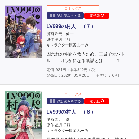
コミックス
試し読みをする
電子版
LV999の村人 （７）
漫画 岩元 健一
原作 星月 子猫
キャラクター原案 ふーみ
囚われの仲間を救うため、王城で大バト
ル！ 明らかになる陰謀とは――！？
定価
924
円（本体
840
円＋税）
発売日：2020年05月26日
判型：Ｂ６判
コミックス
試し読みをする
電子版
LV999の村人 （８）
漫画 岩元 健一
原作 星月 子猫
キャラクター原案 ふーみ