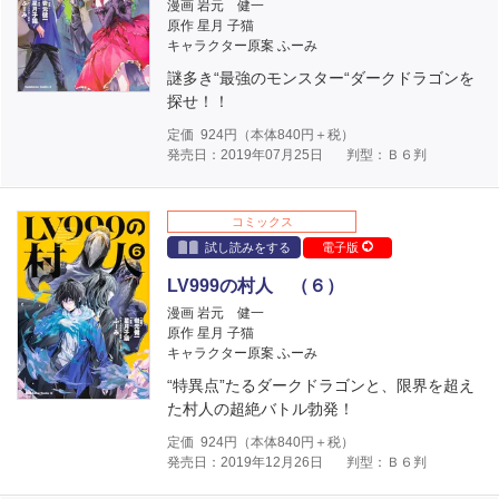
漫画 岩元 健一
原作 星月 子猫
キャラクター原案 ふーみ
謎多き“最強のモンスター“ダークドラゴンを
探せ！！
定価
924
円（本体
840
円＋税）
発売日：2019年07月25日
判型：Ｂ６判
コミックス
試し読みをする
電子版
LV999の村人 （６）
漫画 岩元 健一
原作 星月 子猫
キャラクター原案 ふーみ
“特異点”たるダークドラゴンと、限界を超え
た村人の超絶バトル勃発！
定価
924
円（本体
840
円＋税）
発売日：2019年12月26日
判型：Ｂ６判