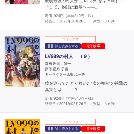
最弱最強の村人が“この世界”をぶっ壊す！
そして、物語は新章へ――。
定価
924
円（本体
840
円＋税）
発売日：2020年10月26日
判型：Ｂ６判
コミックス
試し読みをする
電子版
LV999の村人 （９）
漫画 岩元 健一
原作 星月 子猫
キャラクター原案 ふーみ
鏡を追ってたどり着いた“次の舞台”の衝撃の
真実とは――！？
定価
924
円（本体
840
円＋税）
発売日：2021年02月26日
判型：Ｂ６判
コミックス
試し読みをする
電子版