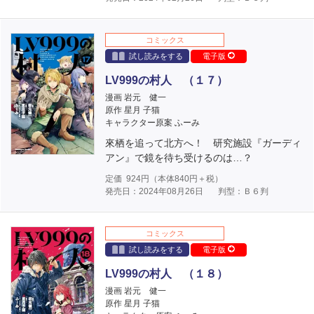
コミックス
試し読みをする
電子版
LV999の村人 （１７）
漫画 岩元 健一
原作 星月 子猫
キャラクター原案 ふーみ
來栖を追って北方へ！ 研究施設『ガーディ
アン』で鏡を待ち受けるのは…？
定価
924
円（本体
840
円＋税）
発売日：2024年08月26日
判型：Ｂ６判
コミックス
試し読みをする
電子版
LV999の村人 （１８）
漫画 岩元 健一
原作 星月 子猫