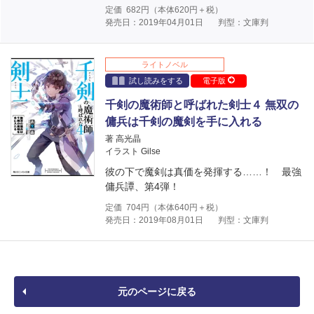
定価
682
円（本体
620
円＋税）
発売日：2019年04月01日
判型：文庫判
ライトノベル
試し読みをする
電子版
千剣の魔術師と呼ばれた剣士４ 無双の
傭兵は千剣の魔剣を手に入れる
著 高光晶
イラスト Gilse
彼の下で魔剣は真価を発揮する……！ 最強
傭兵譚、第4弾！
定価
704
円（本体
640
円＋税）
発売日：2019年08月01日
判型：文庫判
元のページに戻る