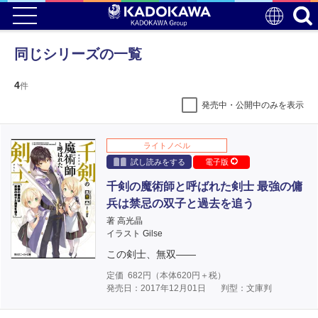
同じシリーズの一覧
4
件
発売中・公開中のみを表示
ライトノベル
試し読みをする
電子版
千剣の魔術師と呼ばれた剣士 最強の傭
兵は禁忌の双子と過去を追う
著 高光晶
イラスト Gilse
この剣士、無双――
定価
682
円（本体
620
円＋税）
発売日：2017年12月01日
判型：文庫判