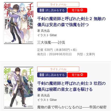
ライトノベル
試し読みをする
電子版
千剣の魔術師と呼ばれた剣士２ 無敵の
傭兵は安息の森で強魔を討つ
著 高光晶
イラスト Gilse
三大強魔――討伐
定価
638
円（本体
580
円＋税）
発売日：2018年06月01日
判型：文庫判
ライトノベル
試し読みをする
電子版
千剣の魔術師と呼ばれた剣士３ 壮烈の
傭兵は秘匿の皇女と森を駆ける
著 高光晶
イラスト Gilse
魔物の森で明らかになるのは――帝国の秘密