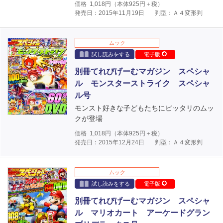
価格
1,018
円（本体
925
円＋税）
発売日：2015年11月19日
判型：Ａ４変形判
ムック
試し読みをする
電子版
別冊てれびげーむマガジン スペシャ
ル モンスターストライク スペシャ
ル号
モンスト好きな子どもたちにピッタリのムッ
クが登場
価格
1,018
円（本体
925
円＋税）
発売日：2015年12月24日
判型：Ａ４変形判
ムック
試し読みをする
電子版
別冊てれびげーむマガジン スペシャ
ル マリオカート アーケードグラン