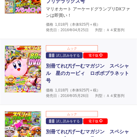
プリデラックス号
マリオカート アーケードグランプリDXファ
ンは即買い！
価格
1,018
円（本体
925
円＋税）
発売日：2016年04月25日
判型：Ａ４変形判
ムック
試し読みをする
電子版
別冊てれびげーむマガジン スペシャ
ル 星のカービィ ロボボプラネット
号
価格
1,018
円（本体
925
円＋税）
発売日：2016年05月26日
判型：Ａ４変形判
ムック
試し読みをする
電子版
別冊てれびげーむマガジン スペシャ