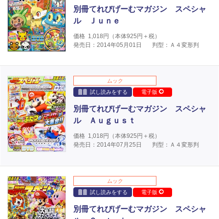
別冊てれびげーむマガジン スペシャ
ル Ｊｕｎｅ
価格
1,018
円（本体
925
円＋税）
発売日：2014年05月01日
判型：Ａ４変形判
ムック
試し読みをする
電子版
別冊てれびげーむマガジン スペシャ
ル Ａｕｇｕｓｔ
価格
1,018
円（本体
925
円＋税）
発売日：2014年07月25日
判型：Ａ４変形判
ムック
試し読みをする
電子版
別冊てれびげーむマガジン スペシャ