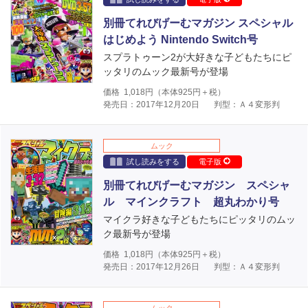
別冊てれびげーむマガジン スペシャル
はじめよう Nintendo Switch号
スプラトゥーン2が大好きな子どもたちにピ
ッタリのムック最新号が登場
価格
1,018
円（本体
925
円＋税）
発売日：2017年12月20日
判型：Ａ４変形判
ムック
試し読みをする
電子版
別冊てれびげーむマガジン スペシャ
ル マインクラフト 超丸わかり号
マイクラ好きな子どもたちにピッタリのムッ
ク最新号が登場
価格
1,018
円（本体
925
円＋税）
発売日：2017年12月26日
判型：Ａ４変形判