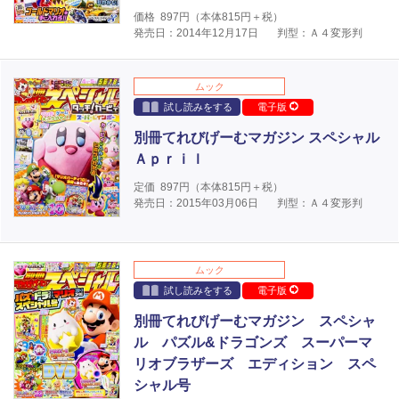
価格
897
円（本体
815
円＋税）
発売日：2014年12月17日
判型：Ａ４変形判
ムック
試し読みをする
電子版
別冊てれびげーむマガジン スペシャル
Ａｐｒｉｌ
定価
897
円（本体
815
円＋税）
発売日：2015年03月06日
判型：Ａ４変形判
ムック
試し読みをする
電子版
別冊てれびげーむマガジン スペシャ
ル パズル&ドラゴンズ スーパーマ
リオブラザーズ エディション スペ
シャル号