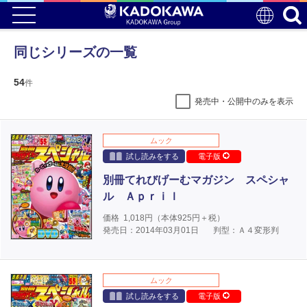
同じシリーズの一覧
54
件
発売中・公開中のみを表示
ムック
試し読みをする
電子版
別冊てれびげーむマガジン スペシャ
ル Ａｐｒｉｌ
価格
1,018
円（本体
925
円＋税）
発売日：2014年03月01日
判型：Ａ４変形判
ムック
試し読みをする
電子版