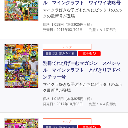
ル マインクラフト ワイワイ攻略号
マイクラ好きな子どもたちにピッタリのムッ
クの最新号が登場
価格
1,018
円（本体
925
円＋税）
発売日：2017年03月02日
判型：Ａ４変形判
ムック
試し読みをする
電子版
別冊てれびげーむマガジン スペシャ
ル マインクラフト とびきりアドベ
ンチャー号
マイクラ好きな子どもたちにピッタリのムッ
ク最新号が登場
価格
1,018
円（本体
925
円＋税）
発売日：2017年10月03日
判型：Ａ４変形判
ムック
試し読みをする
電子版