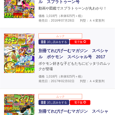
ル スプラトゥーン号
動画や図鑑でスプラトゥーンが丸わかり！
価格
1,018
円（本体
925
円＋税）
発売日：2016年07月28日
判型：Ａ４変形判
ムック
試し読みをする
電子版
別冊てれびげーむマガジン スペシャ
ル ポケモン スペシャル号 2017
ポケモン好きな子どもたちにピッタリのムッ
クが登場
価格
1,018
円（本体
925
円＋税）
発売日：2017年02月02日
判型：Ａ４変形判
ムック
試し読みをする
電子版
別冊てれびげーむマガジン スペシャ