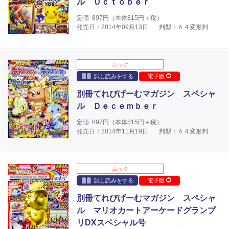
ル Ｏｃｔｏｂｅｒ
定価
897
円（本体
815
円＋税）
発売日：2014年09月13日
判型：Ａ４変形判
ムック
試し読みをする
電子版
別冊てれびげーむマガジン スペシャ
ル Ｄｅｃｅｍｂｅｒ
定価
897
円（本体
815
円＋税）
発売日：2014年11月19日
判型：Ａ４変形判
ムック
試し読みをする
電子版
別冊てれびげーむマガジン スペシャ
ル マリオカートアーケードグランプ
リDXスペシャル号