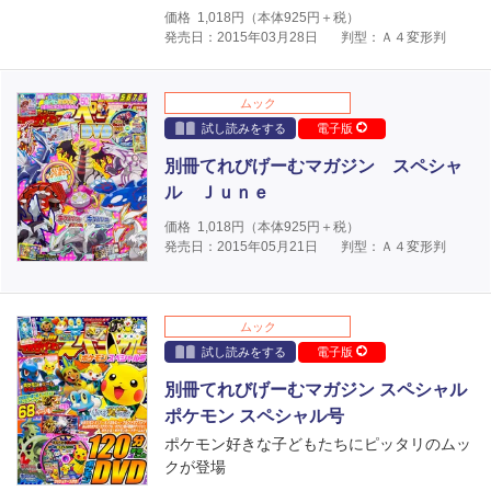
価格
1,018
円（本体
925
円＋税）
発売日：2015年03月28日
判型：Ａ４変形判
ムック
試し読みをする
電子版
別冊てれびげーむマガジン スペシャ
ル Ｊｕｎｅ
価格
1,018
円（本体
925
円＋税）
発売日：2015年05月21日
判型：Ａ４変形判
ムック
試し読みをする
電子版
別冊てれびげーむマガジン スペシャル
ポケモン スペシャル号
ポケモン好きな子どもたちにピッタリのムッ
クが登場