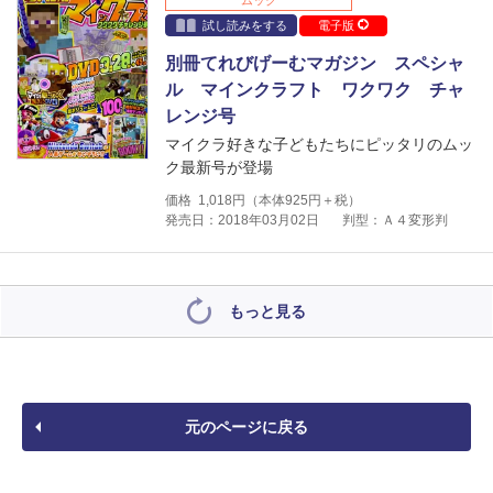
ムック
試し読みをする
電子版
別冊てれびげーむマガジン スペシャ
ル マインクラフト ワクワク チャ
レンジ号
マイクラ好きな子どもたちにピッタリのムッ
ク最新号が登場
価格
1,018
円（本体
925
円＋税）
発売日：2018年03月02日
判型：Ａ４変形判
もっと見る
元のページに戻る