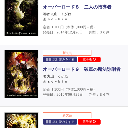
オーバーロード８ 二人の指導者
著者 丸山 くがね
画 ｓｏ－ｂｉｎ
定価
1,100
円（本体
1,000
円＋税）
発売日：2014年12月26日
判型：Ｂ６判
新文芸
試し読みをする
電子版
オーバーロード９ 破軍の魔法詠唱者
著 丸山 くがね
画 ｓｏ－ｂｉｎ
定価
1,100
円（本体
1,000
円＋税）
発売日：2015年06月29日
判型：Ｂ６判
新文芸
試し読みをする
電子版