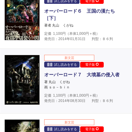
試し読みをする
電子版
オーバーロード６ 王国の漢たち
［下］
著者 丸山 くがね
定価
1,100
円（本体
1,000
円＋税）
発売日：2014年01月31日
判型：Ｂ６判
新文芸
試し読みをする
電子版
オーバーロード７ 大墳墓の侵入者
著 丸山 くがね
画 ｓｏ－ｂｉｎ
定価
1,100
円（本体
1,000
円＋税）
発売日：2014年08月30日
判型：Ｂ６判
新文芸
試し読みをする
電子版