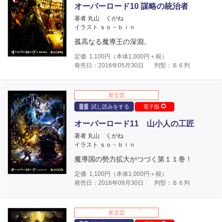
オーバーロード10 謀略の統治者
著者 丸山 くがね
イラスト ｓｏ－ｂｉｎ
孤高なる魔導王の深淵。
定価
1,100
円（本体
1,000
円＋税）
発売日：2016年05月30日
判型：Ｂ６判
新文芸
試し読みをする
電子版
オーバーロード11 山小人の工匠
著者 丸山 くがね
イラスト ｓｏ－ｂｉｎ
魔導国の勢力拡大がつづく第１１巻！
定価
1,100
円（本体
1,000
円＋税）
発売日：2016年09月30日
判型：Ｂ６判
新文芸