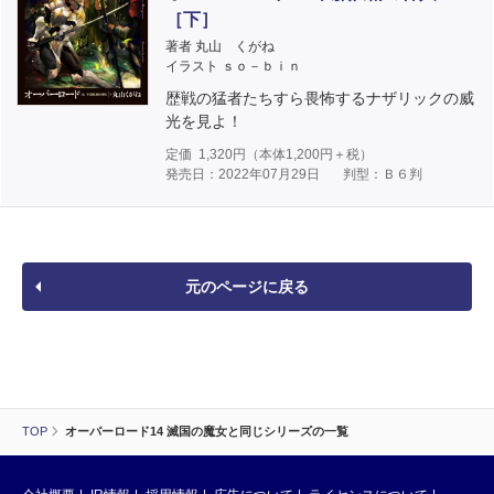
［下］
著者 丸山 くがね
イラスト ｓｏ－ｂｉｎ
歴戦の猛者たちすら畏怖するナザリックの威
光を見よ！
定価
1,320
円（本体
1,200
円＋税）
発売日：2022年07月29日
判型：Ｂ６判
元のページに戻る
TOP
オーバーロード14 滅国の魔女と同じシリーズの一覧