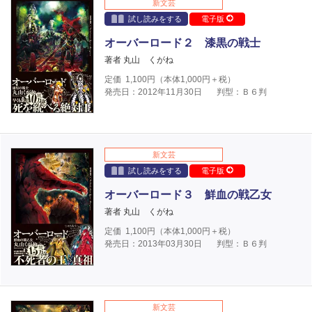
新文芸
試し読みをする
電子版
オーバーロード２ 漆黒の戦士
著者 丸山 くがね
定価
1,100
円（本体
1,000
円＋税）
発売日：2012年11月30日
判型：Ｂ６判
新文芸
試し読みをする
電子版
オーバーロード３ 鮮血の戦乙女
著者 丸山 くがね
定価
1,100
円（本体
1,000
円＋税）
発売日：2013年03月30日
判型：Ｂ６判
新文芸