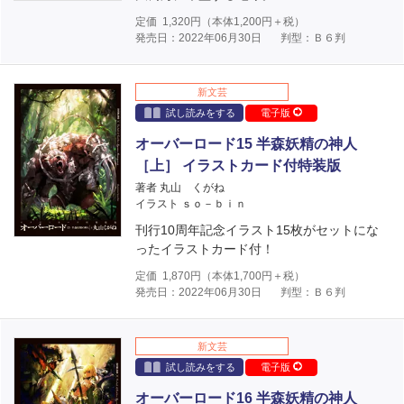
定価
1,320
円（本体
1,200
円＋税）
発売日：2022年06月30日
判型：Ｂ６判
新文芸
試し読みをする
電子版
オーバーロード15 半森妖精の神人
［上］ イラストカード付特装版
著者 丸山 くがね
イラスト ｓｏ－ｂｉｎ
刊行10周年記念イラスト15枚がセットにな
ったイラストカード付！
定価
1,870
円（本体
1,700
円＋税）
発売日：2022年06月30日
判型：Ｂ６判
新文芸
試し読みをする
電子版
オーバーロード16 半森妖精の神人