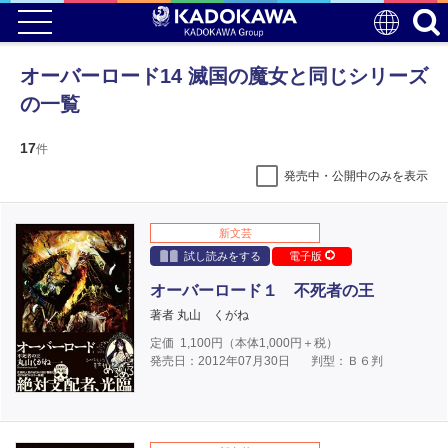
オーバーロード14 滅国の魔女と同じシリーズ
の一覧
17
件
発売中・公開中のみを表示
新文芸
試し読みをする
電子版
オーバーロード１ 不死者の王
著者 丸山 くがね
定価
1,100
円（本体
1,000
円＋税）
発売日：2012年07月30日
判型：Ｂ６判