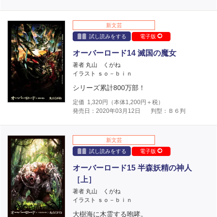
新文芸
試し読みをする
電子版
オーバーロード14 滅国の魔女
著者 丸山 くがね
イラスト ｓｏ－ｂｉｎ
シリーズ累計800万部！
定価
1,320
円（本体
1,200
円＋税）
発売日：2020年03月12日
判型：Ｂ６判
新文芸
試し読みをする
電子版
オーバーロード15 半森妖精の神人
［上］
著者 丸山 くがね
イラスト ｓｏ－ｂｉｎ
大樹海に木霊する咆哮。