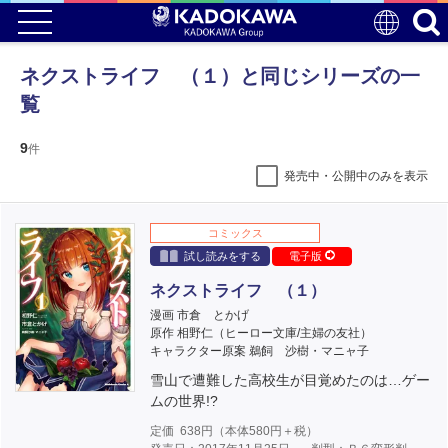
ネクストライフ （１）と同じシリーズの一
覧
9
件
発売中・公開中のみを表示
コミックス
試し読みをする
電子版
ネクストライフ （１）
漫画 市倉 とかげ
原作 相野仁（ヒーロー文庫/主婦の友社）
キャラクター原案 鵜飼 沙樹・マニャ子
雪山で遭難した高校生が目覚めたのは…ゲー
ムの世界!?
定価
638
円（本体
580
円＋税）