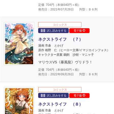
定価
704
円（本体
640
円＋税）
発売日：2021年07月26日
判型：Ｂ６判
コミックス
試し読みをする
電子版
ネクストライフ （７）
漫画 市倉 とかげ
原作 相野 仁（ヒーロー文庫/イマジカインフォス）
キャラクター原案 鵜飼 沙樹・マニャ子
マリウスVS《暴風龍》ヴリドラ！
定価
704
円（本体
640
円＋税）
発売日：2022年09月26日
判型：Ｂ６判
コミックス
試し読みをする
電子版
ネクストライフ （８）
漫画 市倉 とかげ