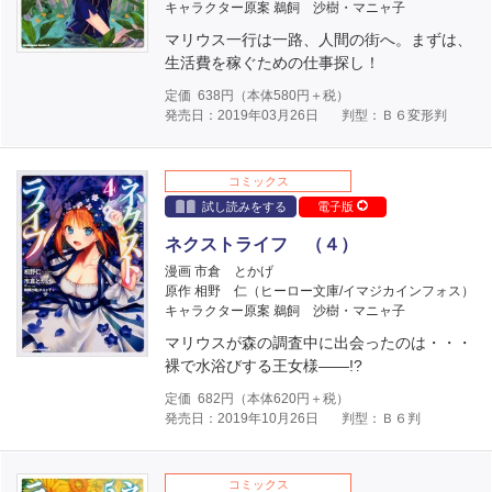
キャラクター原案 鵜飼 沙樹・マニャ子
マリウス一行は一路、人間の街へ。まずは、
生活費を稼ぐための仕事探し！
定価
638
円（本体
580
円＋税）
発売日：2019年03月26日
判型：Ｂ６変形判
コミックス
試し読みをする
電子版
ネクストライフ （４）
漫画 市倉 とかげ
原作 相野 仁（ヒーロー文庫/イマジカインフォス）
キャラクター原案 鵜飼 沙樹・マニャ子
マリウスが森の調査中に出会ったのは・・・
裸で水浴びする王女様――!?
定価
682
円（本体
620
円＋税）
発売日：2019年10月26日
判型：Ｂ６判
コミックス