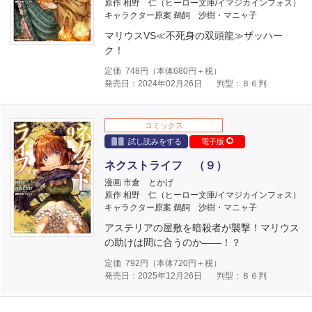
原作 相野 仁（ヒーロー文庫/イマジカインフォス）
キャラクター原案 鵜飼 沙樹・マニャ子
マリウスVS≪不死身の双頭龍≫ザッハー
ク！
定価
748
円（本体
680
円＋税）
発売日：2024年02月26日
判型：Ｂ６判
コミックス
試し読みをする
電子版
ネクストライフ （９）
漫画 市倉 とかげ
原作 相野 仁（ヒーロー文庫/イマジカインフォス）
キャラクター原案 鵜飼 沙樹・マニャ子
アステリアの屋敷を暗殺者が襲撃！マリウス
の助けは間に合うのか――！？
定価
792
円（本体
720
円＋税）
発売日：2025年12月26日
判型：Ｂ６判