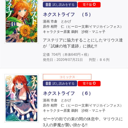
試し読みをする
電子版
ネクストライフ （５）
漫画 市倉 とかげ
原作 相野 仁（ヒーロー文庫/イマジカインフォス）
キャラクター原案 鵜飼 沙樹・マニャ子
アステリアに協力することにしたマリウス達
が「試練の地下遺跡」に挑む!!
定価
704
円（本体
640
円＋税）
発売日：2020年07月21日
判型：Ｂ６判
コミックス
試し読みをする
電子版
ネクストライフ （６）
漫画 市倉 とかげ
原作 相野 仁（ヒーロー文庫/イマジカインフォス）
キャラクター原案 鵜飼 沙樹・マニャ子
ゼーゲの街での束の間の休息中、マリウスに
3人の夢魔が襲い掛かる!!