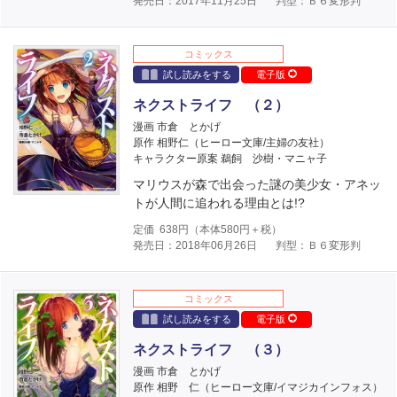
発売日：2017年11月25日
判型：Ｂ６変形判
コミックス
試し読みをする
電子版
ネクストライフ （２）
漫画 市倉 とかげ
原作 相野仁（ヒーロー文庫/主婦の友社）
キャラクター原案 鵜飼 沙樹・マニャ子
マリウスが森で出会った謎の美少女・アネッ
トが人間に追われる理由とは!?
定価
638
円（本体
580
円＋税）
発売日：2018年06月26日
判型：Ｂ６変形判
コミックス
試し読みをする
電子版
ネクストライフ （３）
漫画 市倉 とかげ
原作 相野 仁（ヒーロー文庫/イマジカインフォス）