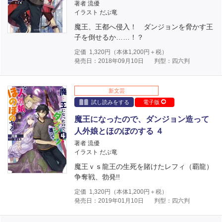
著者 流優
イラスト だぶ竜
魔王、王都へ侵入！ ダンジョンを脅かす王
子を倒せるか……！？
定価
1,320
円（本体
1,200
円＋税）
発売日：2018年09月10日
判型：四六判
新文芸
試し読みをする
電子版
魔王になったので、ダンジョン造って
人外娘とほのぼのする ４
著者 流優
イラスト だぶ竜
魔王ｖｓ龍王の生死を賭けたレフィ（覇龍）
争奪戦、勃発!!
定価
1,320
円（本体
1,200
円＋税）
発売日：2019年01月10日
判型：四六判