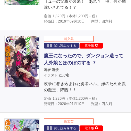
リューの父親が襲来！ あれ？ 俺、何か勘
違いされてる！？
定価
1,320
円（本体
1,200
円＋税）
発売日：2019年09月10日
判型：四六判
新文芸
試し読みをする
電子版
魔王になったので、ダンジョン造って
人外娘とほのぼのする ７
著者 流優
イラスト だぶ竜
政争に巻き込まれた勇者ネル。嫁のため正義
の魔王、降臨！！
定価
1,320
円（本体
1,200
円＋税）
発売日：2020年01月10日
判型：四六判
新文芸
試し読みをする
電子版