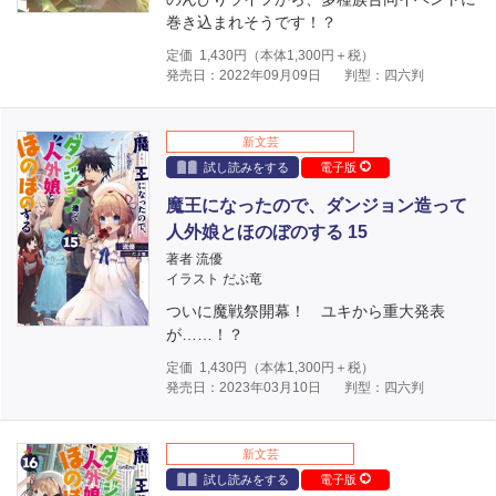
巻き込まれそうです！？
定価
1,430
円（本体
1,300
円＋税）
発売日：2022年09月09日
判型：四六判
新文芸
試し読みをする
電子版
魔王になったので、ダンジョン造って
人外娘とほのぼのする 15
著者 流優
イラスト だぶ竜
ついに魔戦祭開幕！ ユキから重大発表
が……！？
定価
1,430
円（本体
1,300
円＋税）
発売日：2023年03月10日
判型：四六判
新文芸
試し読みをする
電子版