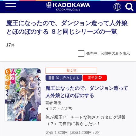
魔王になったので、ダンジョン造って人外娘
とほのぼのする ８と同じシリーズの一覧
17
件
発売中・公開中のみを表示
新文芸
試し読みをする
電子版
魔王になったので、ダンジョン造って
人外娘とほのぼのする
著者 流優
イラスト だぶ竜
俺が魔王!? チートな強さとカタログ通販
（？）で自由に暮らしたい！
定価
1,320
円（本体
1,200
円＋税）