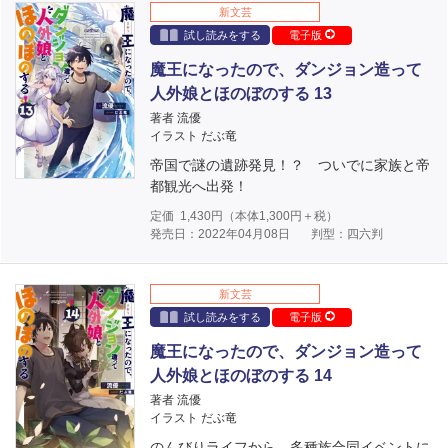
新文芸
試し読みをする
電子版
魔王になったので、ダンジョン造って
人外娘とほのぼのする 13
著者 流優
イラスト だぶ竜
帝国で謎の遺跡発見！？ ついでに家族と帝
都観光へ出発！
定価
1,430
円（本体
1,300
円＋税）
発売日：2022年04月08日
判型：四六判
新文芸
試し読みをする
電子版
魔王になったので、ダンジョン造って
人外娘とほのぼのする 14
著者 流優
イラスト だぶ竜
のんびりライフから、多種族合同イベントに