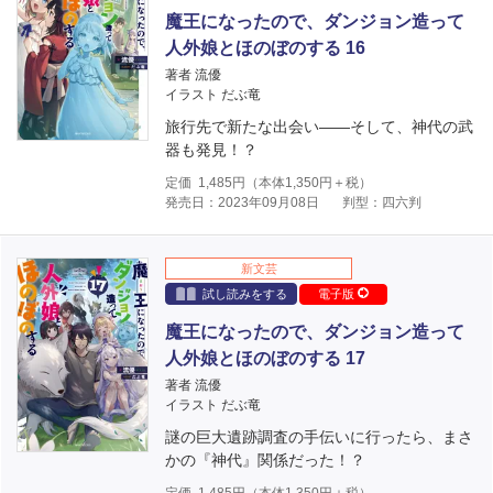
魔王になったので、ダンジョン造って
人外娘とほのぼのする 16
著者 流優
イラスト だぶ竜
旅行先で新たな出会い――そして、神代の武
器も発見！？
定価
1,485
円（本体
1,350
円＋税）
発売日：2023年09月08日
判型：四六判
新文芸
試し読みをする
電子版
魔王になったので、ダンジョン造って
人外娘とほのぼのする 17
著者 流優
イラスト だぶ竜
謎の巨大遺跡調査の手伝いに行ったら、まさ
かの『神代』関係だった！？
定価
1,485
円（本体
1,350
円＋税）