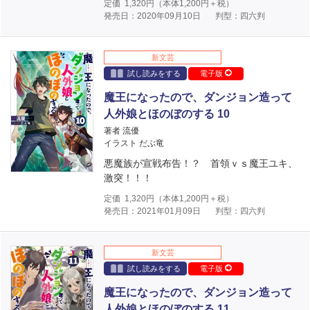
定価
1,320
円（本体
1,200
円＋税）
発売日：2020年09月10日
判型：四六判
新文芸
試し読みをする
電子版
魔王になったので、ダンジョン造って
人外娘とほのぼのする 10
著者 流優
イラスト だぶ竜
悪魔族が宣戦布告！？ 首領ｖｓ魔王ユキ、
激突！！！
定価
1,320
円（本体
1,200
円＋税）
発売日：2021年01月09日
判型：四六判
新文芸
試し読みをする
電子版
魔王になったので、ダンジョン造って
人外娘とほのぼのする 11