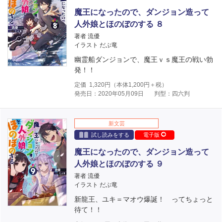
魔王になったので、ダンジョン造って
人外娘とほのぼのする ８
著者 流優
イラスト だぶ竜
幽霊船ダンジョンで、魔王ｖｓ魔王の戦い勃
発！！
定価
1,320
円（本体
1,200
円＋税）
発売日：2020年05月09日
判型：四六判
新文芸
試し読みをする
電子版
魔王になったので、ダンジョン造って
人外娘とほのぼのする ９
著者 流優
イラスト だぶ竜
新龍王、ユキ＝マオウ爆誕！ ってちょっと
待て！！