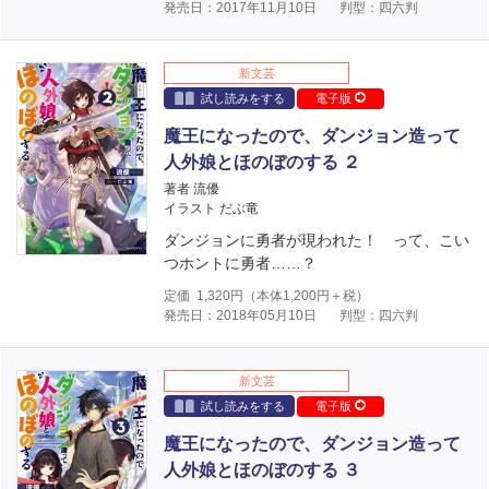
発売日：2017年11月10日
判型：四六判
新文芸
試し読みをする
電子版
魔王になったので、ダンジョン造って
人外娘とほのぼのする ２
著者 流優
イラスト だぶ竜
ダンジョンに勇者が現われた！ って、こい
つホントに勇者……？
定価
1,320
円（本体
1,200
円＋税）
発売日：2018年05月10日
判型：四六判
新文芸
試し読みをする
電子版
魔王になったので、ダンジョン造って
人外娘とほのぼのする ３