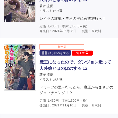
著者 流優
イラスト だぶ竜
レイラの故郷・羊角の里に家族旅行へ！
定価
1,430
円（本体
1,300
円＋税）
発売日：2021年05月08日
判型：四六判
新文芸
試し読みをする
電子版
魔王になったので、ダンジョン造って
人外娘とほのぼのする 12
著者 流優
イラスト だぶ竜
ドワーフの里へ行ったら、魔王からまさかの
ジョブチェンジ！？
定価
1,430
円（本体
1,300
円＋税）
発売日：2021年11月10日
判型：四六判