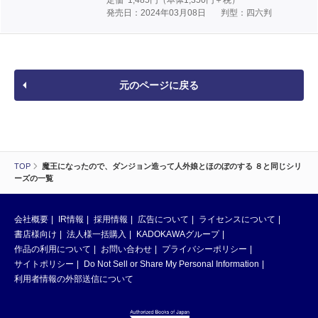
発売日：2024年03月08日
判型：四六判
元のページに戻る
TOP
魔王になったので、ダンジョン造って人外娘とほのぼのする ８と同じシリ
ーズの一覧
会社概要
IR情報
採用情報
広告について
ライセンスについて
書店様向け
法人様一括購入
KADOKAWAグループ
作品の利用について
お問い合わせ
プライバシーポリシー
サイトポリシー
Do Not Sell or Share My Personal Information
利用者情報の外部送信について