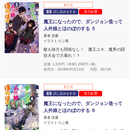
新文芸
試し読みをする
電子版
魔王になったので、ダンジョン造って
人外娘とほのぼのする ５
著者 流優
イラスト だぶ竜
敵も味方も関係なし！ 魔王ユキ、魔界の闘
技大会で大暴れ！？
定価
1,320
円（本体
1,200
円＋税）
発売日：2019年05月10日
判型：四六判
新文芸
試し読みをする
電子版
魔王になったので、ダンジョン造って
人外娘とほのぼのする ６
著者 流優
イラスト だぶ竜