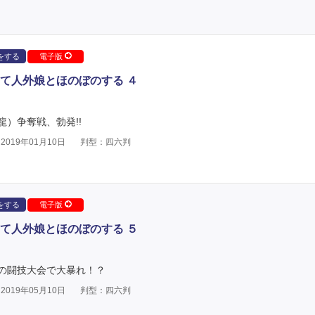
をする
電子版
て人外娘とほのぼのする ４
）争奪戦、勃発!!
019年01月10日
判型：四六判
をする
電子版
て人外娘とほのぼのする ５
の闘技大会で大暴れ！？
019年05月10日
判型：四六判