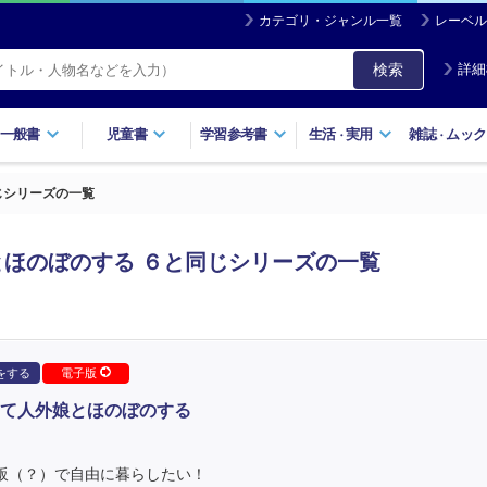
カテゴリ・ジャンル一覧
レーベル
検索
詳細
一般書
児童書
学習参考書
生活
実用
雑誌
ムック
・
・
じシリーズの一覧
ほのぼのする ６と同じシリーズの一覧
をする
電子版
て人外娘とほのぼのする
通販（？）で自由に暮らしたい！