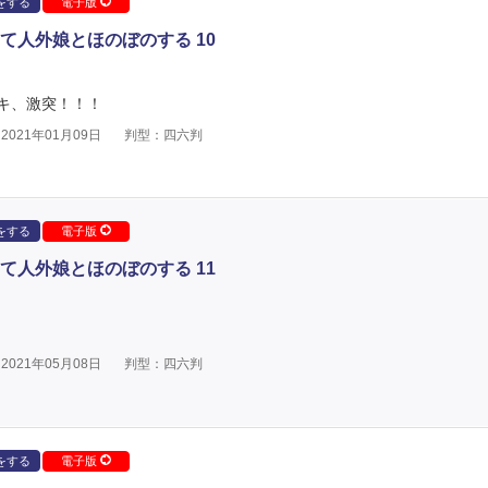
をする
電子版
て人外娘とほのぼのする 10
キ、激突！！！
021年01月09日
判型：四六判
をする
電子版
て人外娘とほのぼのする 11
021年05月08日
判型：四六判
をする
電子版