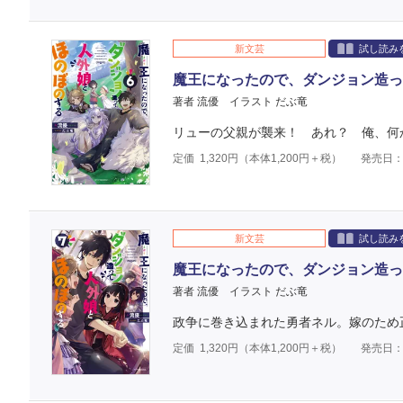
新文芸
試し読み
魔王になったので、ダンジョン造っ
著者 流優
イラスト だぶ竜
リューの父親が襲来！ あれ？ 俺、何
定価
1,320
円（本体
1,200
円＋税）
発売日：2
新文芸
試し読み
魔王になったので、ダンジョン造っ
著者 流優
イラスト だぶ竜
政争に巻き込まれた勇者ネル。嫁のため
定価
1,320
円（本体
1,200
円＋税）
発売日：2