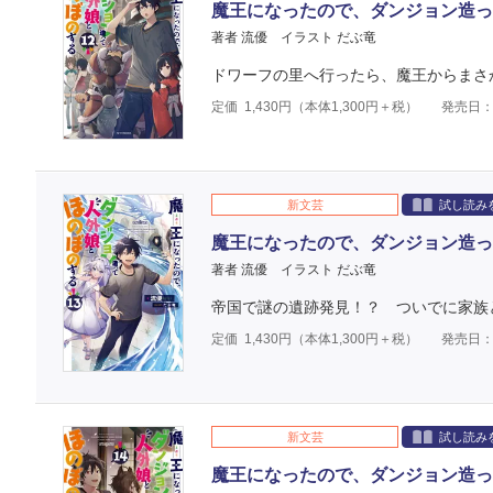
魔王になったので、ダンジョン造っ
著者 流優
イラスト だぶ竜
ドワーフの里へ行ったら、魔王からまさ
定価
1,430
円（本体
1,300
円＋税）
発売日：2
新文芸
試し読み
魔王になったので、ダンジョン造っ
著者 流優
イラスト だぶ竜
帝国で謎の遺跡発見！？ ついでに家族
定価
1,430
円（本体
1,300
円＋税）
発売日：2
新文芸
試し読み
魔王になったので、ダンジョン造っ