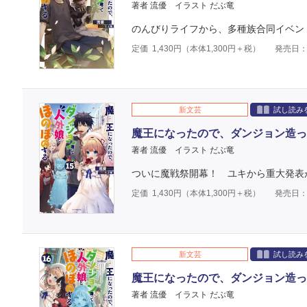
著者 流優
イラスト だぶ竜
のんびりライフから、多種族合同イベン
定価
1,430
円（本体
1,300
円＋税）
発売日：2
新文芸
試し読み
魔王になったので、ダンジョン造っ
著者 流優
イラスト だぶ竜
ついに魔戦祭開幕！ ユキから重大発表
定価
1,430
円（本体
1,300
円＋税）
発売日：2
新文芸
試し読み
魔王になったので、ダンジョン造っ
著者 流優
イラスト だぶ竜