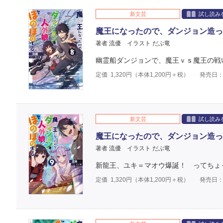
新文芸
試し読み
魔王になったので、ダンジョン造っ
著者 流優
イラスト だぶ竜
幽霊船ダンジョンで、魔王ｖｓ魔王の戦
定価
1,320
円（本体
1,200
円＋税）
発売日：2
新文芸
試し読み
魔王になったので、ダンジョン造っ
著者 流優
イラスト だぶ竜
新龍王、ユキ＝マオウ爆誕！ ってちょ
定価
1,320
円（本体
1,200
円＋税）
発売日：2