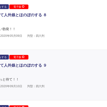
をする
電子版
て人外娘とほのぼのする ８
い勃発！！
020年05月09日
判型：四六判
をする
電子版
て人外娘とほのぼのする ９
っと待て！！
020年09月10日
判型：四六判