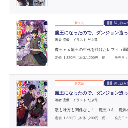
新文芸
試し読み
魔王になったので、ダンジョン造っ
著者 流優
イラスト だぶ竜
魔王ｖｓ龍王の生死を賭けたレフィ（覇龍
定価
1,320
円（本体
1,200
円＋税）
発売日：2
新文芸
試し読み
魔王になったので、ダンジョン造っ
著者 流優
イラスト だぶ竜
敵も味方も関係なし！ 魔王ユキ、魔界
定価
1,320
円（本体
1,200
円＋税）
発売日：2