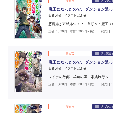
新文芸
試し読み
魔王になったので、ダンジョン造っ
著者 流優
イラスト だぶ竜
悪魔族が宣戦布告！？ 首領ｖｓ魔王ユ
定価
1,320
円（本体
1,200
円＋税）
発売日：2
新文芸
試し読み
魔王になったので、ダンジョン造っ
著者 流優
イラスト だぶ竜
レイラの故郷・羊角の里に家族旅行へ！
定価
1,430
円（本体
1,300
円＋税）
発売日：2
新文芸
試し読み