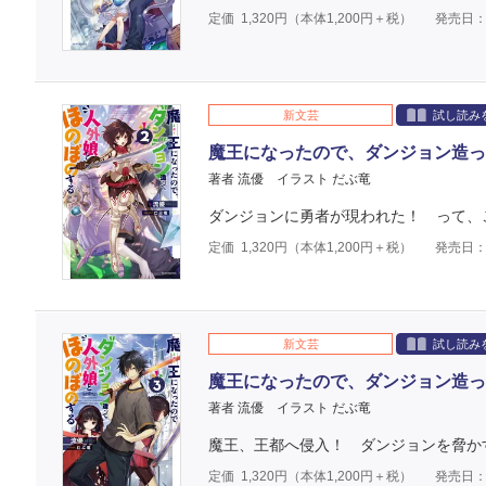
定価
1,320
円（本体
1,200
円＋税）
発売日：2
新文芸
試し読み
魔王になったので、ダンジョン造っ
著者 流優
イラスト だぶ竜
ダンジョンに勇者が現われた！ って、
定価
1,320
円（本体
1,200
円＋税）
発売日：2
新文芸
試し読み
魔王になったので、ダンジョン造っ
著者 流優
イラスト だぶ竜
魔王、王都へ侵入！ ダンジョンを脅か
定価
1,320
円（本体
1,200
円＋税）
発売日：2