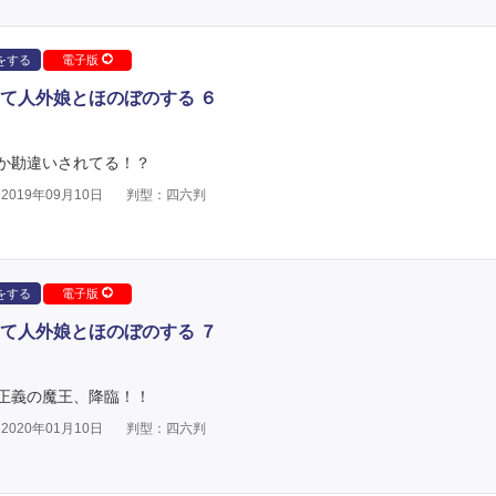
をする
電子版
て人外娘とほのぼのする ６
か勘違いされてる！？
019年09月10日
判型：四六判
をする
電子版
て人外娘とほのぼのする ７
正義の魔王、降臨！！
020年01月10日
判型：四六判