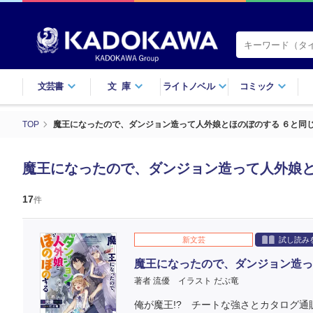
文芸書
文庫
ライトノベル
コミック
TOP
魔王になったので、ダンジョン造って人外娘とほのぼのする ６と同
魔王になったので、ダンジョン造って人外娘と
17
件
新文芸
試し読み
魔王になったので、ダンジョン造っ
著者 流優
イラスト だぶ竜
俺が魔王!? チートな強さとカタログ