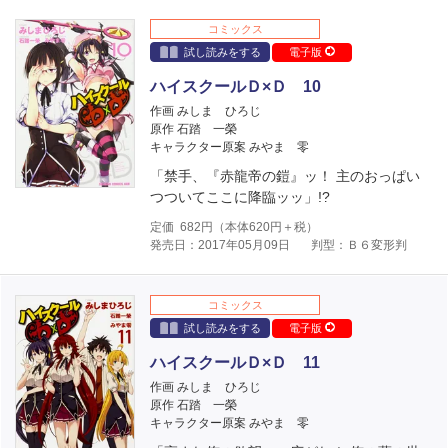
コミックス
試し読みをする
電子版
ハイスクールＤ×Ｄ 10
作画 みしま ひろじ
原作 石踏 一榮
キャラクター原案 みやま 零
「禁手、『赤龍帝の鎧』ッ！ 主のおっぱい
つついてここに降臨ッッ」!?
定価
682
円（本体
620
円＋税）
発売日：2017年05月09日
判型：Ｂ６変形判
コミックス
試し読みをする
電子版
ハイスクールＤ×Ｄ 11
作画 みしま ひろじ
原作 石踏 一榮
キャラクター原案 みやま 零