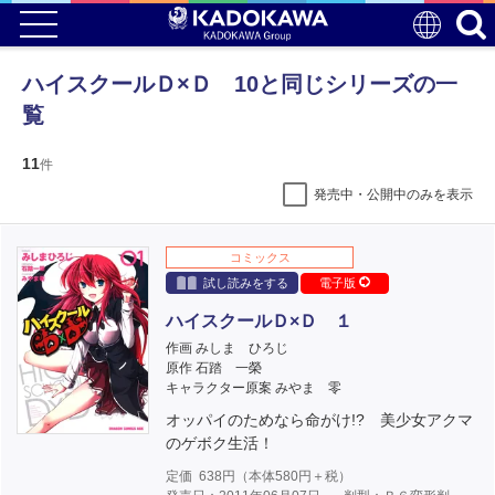
ハイスクールＤ×Ｄ 10と同じシリーズの一
覧
11
件
発売中・公開中のみを表示
コミックス
試し読みをする
電子版
ハイスクールＤ×Ｄ １
作画 みしま ひろじ
原作 石踏 一榮
キャラクター原案 みやま 零
オッパイのためなら命がけ!? 美少女アクマ
のゲボク生活！
定価
638
円（本体
580
円＋税）