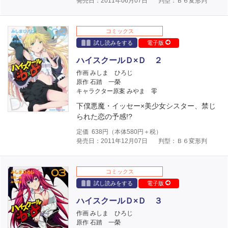
発売日：2011年06月07日
判型：Ｂ６変形判
コミックス
試し読みをする
電子版
ハイスクールＤ×Ｄ ２
作画 みしま ひろじ
原作 石踏 一榮
キャラクター原案 みやま 零
下僕悪魔・イッセー×美少女シスター、禁じ
られた恋の予感!?
定価
638
円（本体
580
円＋税）
発売日：2011年12月07日
判型：Ｂ６変形判
コミックス
試し読みをする
電子版
ハイスクールＤ×Ｄ ３
作画 みしま ひろじ
原作 石踏 一榮