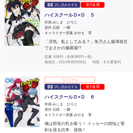
試し読みをする
電子版
ハイスクールＤ×Ｄ ５
作画 みしま ひろじ
原作 石踏 一榮
キャラクター原案 みやま 零
「浮気、私としてみる？」朱乃さん爆弾発言
でまさかの修羅場!?
定価
638
円（本体
580
円＋税）
発売日：2013年09月09日
判型：Ｂ６変形判
コミックス
試し読みをする
電子版
ハイスクールＤ×Ｄ ６
作画 みしま ひろじ
原作 石踏 一榮
キャラクター原案 みやま 零
俺は部長の乳を吸う！ イッセーの煩悩と聖
剣を巡る抗争、過熱！