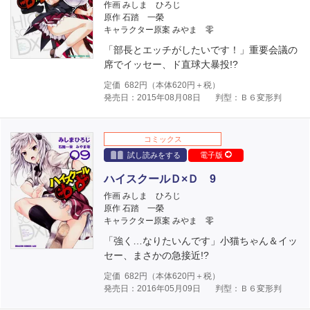
作画 みしま ひろじ
原作 石踏 一榮
キャラクター原案 みやま 零
「部長とエッチがしたいです！」重要会議の
席でイッセー、ド直球大暴投!?
定価
682
円（本体
620
円＋税）
発売日：2015年08月08日
判型：Ｂ６変形判
コミックス
試し読みをする
電子版
ハイスクールＤ×Ｄ 9
作画 みしま ひろじ
原作 石踏 一榮
キャラクター原案 みやま 零
「強く…なりたいんです」小猫ちゃん＆イッ
セー、まさかの急接近!?
定価
682
円（本体
620
円＋税）
発売日：2016年05月09日
判型：Ｂ６変形判