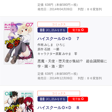
定価
638
円（本体
580
円＋税）
発売日：2014年04月09日
判型：Ｂ６変形判
コミックス
試し読みをする
電子版
ハイスクールＤ×Ｄ ７
作画 みしま ひろじ
原作 石踏 一榮
キャラクター原案 みやま 零
悪魔・天使・堕天使が集結!? 超会議開催に
学・園・激・震!!
定価
638
円（本体
580
円＋税）
発売日：2014年12月09日
判型：Ｂ６変形判
コミックス
試し読みをする
電子版
ハイスクールＤ×Ｄ ８