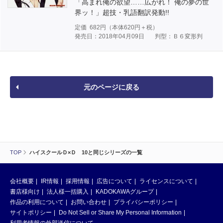
「高まれ俺の欲望……広がれ！ 俺の夢の世
界ッ！」超技・乳語翻訳発動!!
定価
682
円（本体
620
円＋税）
発売日：2018年04月09日
判型：Ｂ６変形判
元のページに戻る
TOP
ハイスクールＤ×Ｄ 10と同じシリーズの一覧
会社概要
IR情報
採用情報
広告について
ライセンスについて
書店様向け
法人様一括購入
KADOKAWAグループ
作品の利用について
お問い合わせ
プライバシーポリシー
サイトポリシー
Do Not Sell or Share My Personal Information