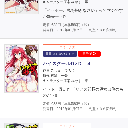
キャラクター原案 みやま 零
「イッセー、私を抱きなさい」ってマジです
か部長ーッ!?
定価
638
円（本体
580
円＋税）
発売日：2012年07月05日
判型：Ｂ６変形判
コミックス
試し読みをする
電子版
ハイスクールＤ×Ｄ ４
作画 みしま ひろじ
原作 石踏 一榮
キャラクター原案 みやま 零
イッセー暴走!? 「リアス部長の処女は俺のも
のだッ!!」
定価
638
円（本体
580
円＋税）
発売日：2013年01月07日
判型：Ｂ６変形判
コミックス