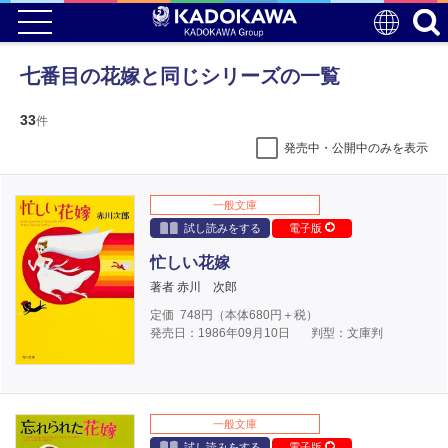
七番目の花嫁と同じシリーズの一覧
33
件
発売中・公開中のみを表示
一般文庫
試し読みをする
電子版
忙しい花嫁
著者 赤川 次郎
定価
748
円（本体
680
円＋税）
発売日：1986年09月10日
判型：文庫判
一般文庫
試し読みをする
電子版