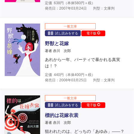
定価
638
円（本体
580
円＋税）
発売日：2007年03月24日
判型：文庫判
一般文庫
試し読みをする
電子版
野獣と花嫁
著者 赤川 次郎
あれから一年、パーティで暴かれる真実
は！？
定価
440
円（本体
400
円＋税）
発売日：2008年03月25日
判型：文庫判
一般文庫
試し読みをする
電子版
標的は花嫁衣裳
著者 赤川 次郎
狙われたのは、どっちの「あゆみ」――？