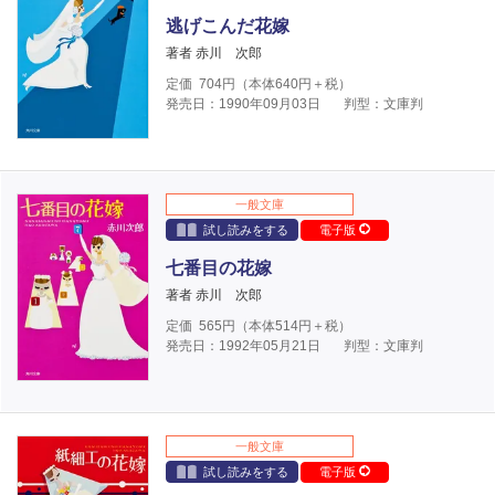
逃げこんだ花嫁
著者 赤川 次郎
定価
704
円（本体
640
円＋税）
発売日：1990年09月03日
判型：文庫判
一般文庫
試し読みをする
電子版
七番目の花嫁
著者 赤川 次郎
定価
565
円（本体
514
円＋税）
発売日：1992年05月21日
判型：文庫判
一般文庫
試し読みをする
電子版