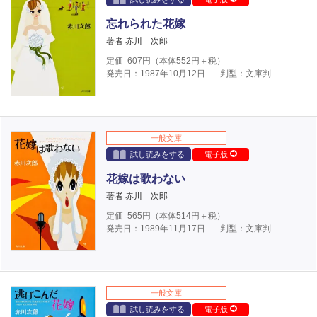
忘れられた花嫁
著者 赤川 次郎
定価
607
円（本体
552
円＋税）
発売日：1987年10月12日
判型：文庫判
一般文庫
試し読みをする
電子版
花嫁は歌わない
著者 赤川 次郎
定価
565
円（本体
514
円＋税）
発売日：1989年11月17日
判型：文庫判
一般文庫
試し読みをする
電子版