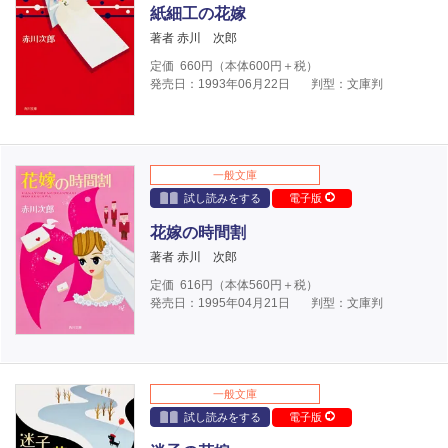
紙細工の花嫁
著者 赤川 次郎
定価
660
円（本体
600
円＋税）
発売日：1993年06月22日
判型：文庫判
一般文庫
試し読みをする
電子版
花嫁の時間割
著者 赤川 次郎
定価
616
円（本体
560
円＋税）
発売日：1995年04月21日
判型：文庫判
一般文庫
試し読みをする
電子版