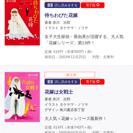
試し読みをする
電子版
待ちわびた花嫁
著者 赤川 次郎
イラスト タケヤマ・ノリヤ
女子大生探偵・亜由美が活躍する、大人気
「花嫁シリーズ」第13作！
定価
616
円（本体
560
円＋税）
発売日：2003年12月25日
判型：文庫判
一般文庫
試し読みをする
電子版
花嫁は女戦士
著者 赤川 次郎
イラスト タケヤマ・ノリヤ
デザイン 角川書店装丁室
大人気＜花嫁＞シリーズ最新作！
定価
814
円（本体
740
円＋税）
発売日：2005年03月25日
判型：文庫判