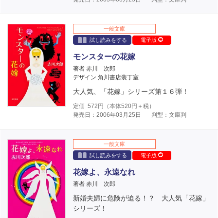
一般文庫
試し読みをする
電子版
モンスターの花嫁
著者 赤川 次郎
デザイン 角川書店装丁室
大人気、「花嫁」シリーズ第１６弾！
定価
572
円（本体
520
円＋税）
発売日：2006年03月25日
判型：文庫判
一般文庫
試し読みをする
電子版
花嫁よ、永遠なれ
著者 赤川 次郎
新婚夫婦に危険が迫る！？ 大人気「花嫁」
シリーズ！