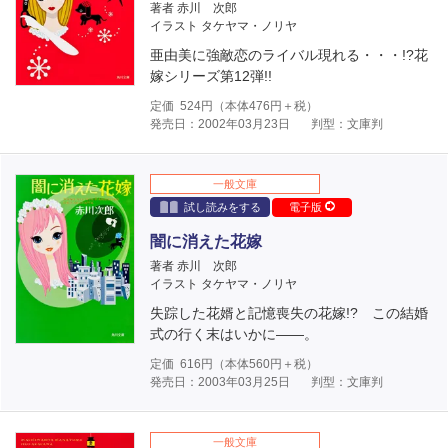
著者 赤川 次郎
イラスト タケヤマ・ノリヤ
亜由美に強敵恋のライバル現れる・・・!?花
嫁シリーズ第12弾!!
定価
524
円（本体
476
円＋税）
発売日：2002年03月23日
判型：文庫判
一般文庫
試し読みをする
電子版
闇に消えた花嫁
著者 赤川 次郎
イラスト タケヤマ・ノリヤ
失踪した花婿と記憶喪失の花嫁!? この結婚
式の行く末はいかに――。
定価
616
円（本体
560
円＋税）
発売日：2003年03月25日
判型：文庫判
一般文庫