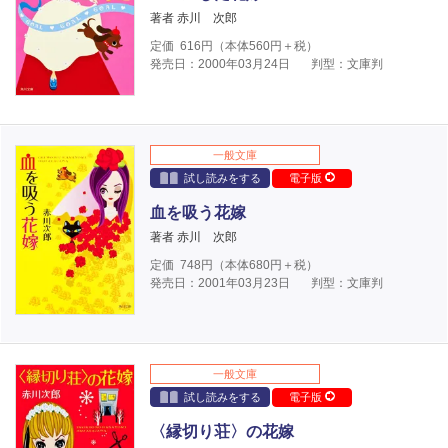
著者 赤川 次郎
定価
616
円（本体
560
円＋税）
発売日：2000年03月24日
判型：文庫判
一般文庫
試し読みをする
電子版
血を吸う花嫁
著者 赤川 次郎
定価
748
円（本体
680
円＋税）
発売日：2001年03月23日
判型：文庫判
一般文庫
試し読みをする
電子版
〈縁切り荘〉の花嫁