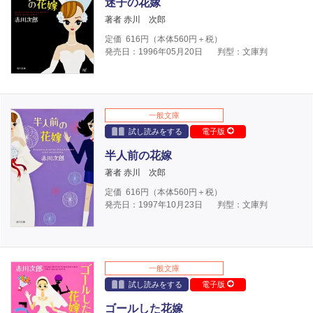
迷子の花嫁
著者 赤川 次郎
定価
616
円（本体
560
円＋税）
発売日：1996年05月20日
判型：文庫判
一般文庫
試し読みをする
電子版
半人前の花嫁
著者 赤川 次郎
定価
616
円（本体
560
円＋税）
発売日：1997年10月23日
判型：文庫判
一般文庫
試し読みをする
電子版
ゴールした花嫁