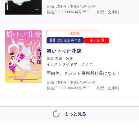
定価
704
円（本体
640
円＋税）
発売日：2009年04月25日
判型：文庫判
一般文庫
試し読みをする
電子版
舞い下りた花嫁
著者 赤川 次郎
イラスト タケヤマ・ノリヤ
亜由美、タレント事務所社長になる！
定価
704
円（本体
640
円＋税）
発売日：2010年03月25日
判型：文庫判
もっと見る