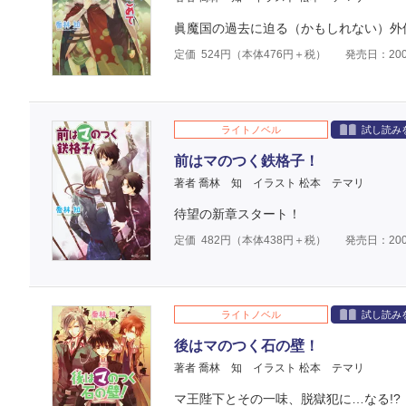
眞魔国の過去に迫る（かもしれない）外
定価
524
円（本体
476
円＋税）
発売日：200
ライトノベル
試し読み
前はマのつく鉄格子！
著者 喬林 知
イラスト 松本 テマリ
待望の新章スタート！
定価
482
円（本体
438
円＋税）
発売日：200
ライトノベル
試し読み
後はマのつく石の壁！
著者 喬林 知
イラスト 松本 テマリ
マ王陛下とその一味、脱獄犯に…なる!?