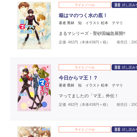
ライトノベル
試し読み
箱はマのつく水の底！
著者 喬林 知
イラスト 松本 テマリ
まるマシリーズ・聖砂国編急展開!!
定価
482
円（本体
438
円＋税）
発売日：200
ライトノベル
試し読み
今日からマ王！？
著者 喬林 知
イラスト 松本 テマリ
マってましたの「マ王」外伝！
定価
482
円（本体
438
円＋税）
発売日：200
ライトノベル
試し読み