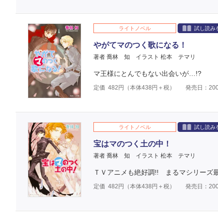
ライトノベル
試し読み
やがてマのつく歌になる！
著者 喬林 知
イラスト 松本 テマリ
マ王様にとんでもない出会いが…!?
定価
482
円（本体
438
円＋税）
発売日：200
ライトノベル
試し読み
宝はマのつく土の中！
著者 喬林 知
イラスト 松本 テマリ
ＴＶアニメも絶好調!! まるマシリーズ最
定価
482
円（本体
438
円＋税）
発売日：200