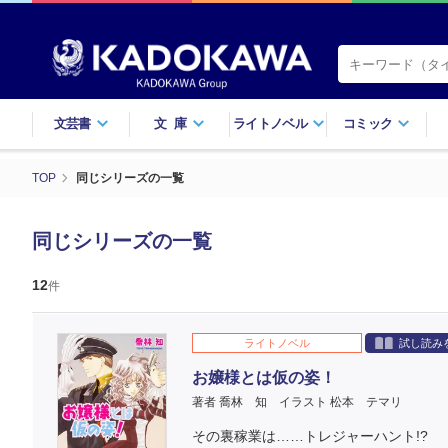
文芸書
文庫
ライトノベル
コミック
TOP
同じシリーズの一覧
同じシリーズの一覧
12
件
ライトノベル
試し読み
お嬢様とは仮の姿！
著者 喬林 知
イラスト 松本 テマリ
その裏稼業は……トレジャーハント!?