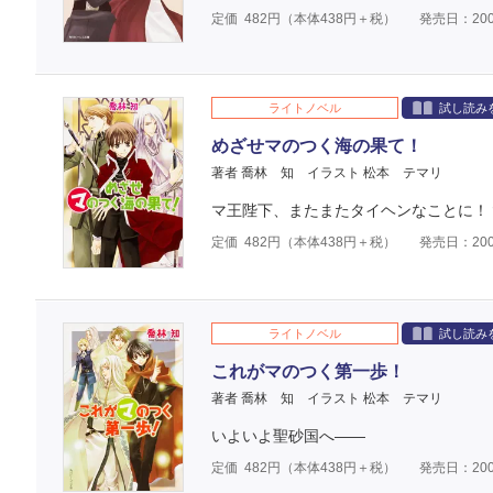
定価
482
円（本体
438
円＋税）
発売日：200
ライトノベル
試し読み
めざせマのつく海の果て！
著者 喬林 知
イラスト 松本 テマリ
マ王陛下、またまたタイヘンなことに！
定価
482
円（本体
438
円＋税）
発売日：200
ライトノベル
試し読み
これがマのつく第一歩！
著者 喬林 知
イラスト 松本 テマリ
いよいよ聖砂国へ――
定価
482
円（本体
438
円＋税）
発売日：200