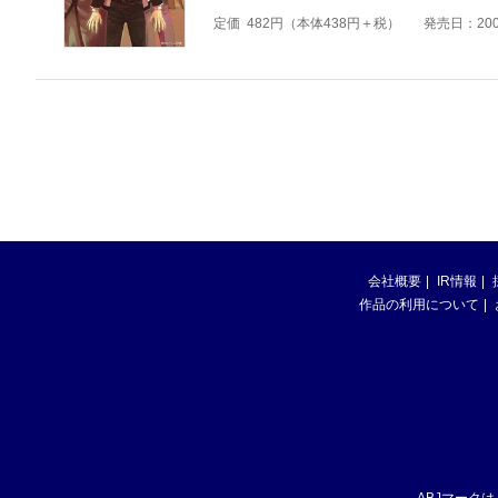
定価
482
円（本体
438
円＋税）
発売日：200
会社概要
IR情報
作品の利用について