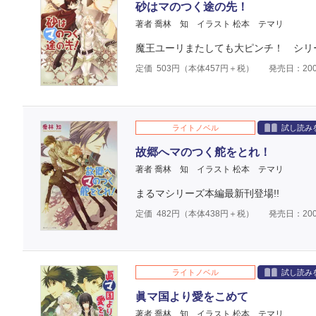
砂はマのつく途の先！
著者 喬林 知
イラスト 松本 テマリ
魔王ユーリまたしても大ピンチ！ シリ
定価
503
円（本体
457
円＋税）
発売日：200
ライトノベル
試し読み
故郷へマのつく舵をとれ！
著者 喬林 知
イラスト 松本 テマリ
まるマシリーズ本編最新刊登場!!
定価
482
円（本体
438
円＋税）
発売日：200
ライトノベル
試し読み
眞マ国より愛をこめて
著者 喬林 知
イラスト 松本 テマリ