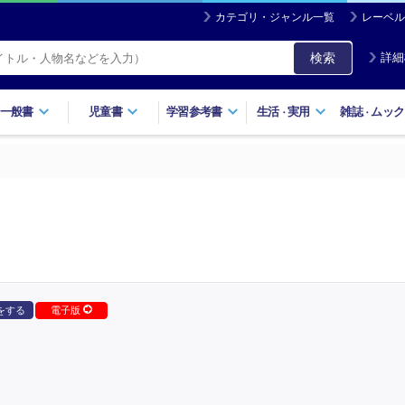
カテゴリ・ジャンル一覧
レーベル
検索
詳細
一般書
児童書
学習参考書
生活
実用
雑誌
ムック
・
・
をする
電子版