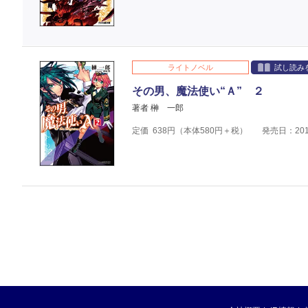
ライトノベル
試し読み
その男、魔法使い“Ａ” ２
著者 榊 一郎
定価
638
円（本体
580
円＋税）
発売日：201