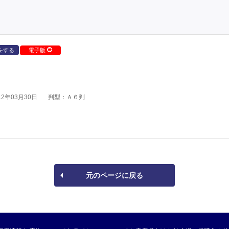
をする
電子版
2年03月30日
判型：Ａ６判
元のページに戻る