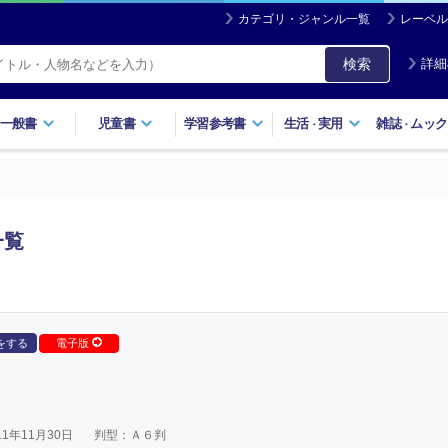
カテゴリ・ジャンル一覧
レーベル
検索
詳細
一般書
児童書
学習参考書
生活
実用
雑誌
ムック
・
・
一覧
をする
電子版
1年11月30日
判型：Ａ６判