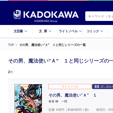
文芸書
文庫
ライトノベル
コミック
TOP
その男、魔法使い”Ａ” １と同じシリーズの一覧
その男、魔法使い”Ａ” １と同じシリーズの
2
件
ライトノベル
試し読み
その男、魔法使い”Ａ” １
著者 榊 一郎
定価
638
円（本体
580
円＋税）
発売日：201