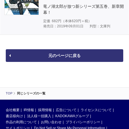
竜ノ湖太郎が放つ新シリーズ第五巻、新章開
幕！
定価
682
円（本体
620
円＋税）
発売日：2019年09月01日
判型：文庫判
元のページに戻る
TOP
同じシリーズの一覧
会社概要
IR情報
採用情報
広告について
ライセンスについて
書店様向け
法人様一括購入
KADOKAWAグループ
作品の利用について
お問い合わせ
プライバシーポリシー
サイトポリシー
Do Not Sell or Share My Personal Information