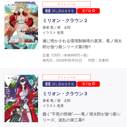
ライトノベル
試し読みをする
電子版
ミリオン・クラウン２
著者 竜ノ湖 太郎
イラスト 焦茶
遂に明かされる環境制御塔の真実。竜ノ湖太
郎が放つ新シリーズ第2巻!!
定価
726
円（本体
660
円＋税）
発売日：2018年06月01日
判型：文庫判
ライトノベル
試し読みをする
電子版
ミリオン・クラウン３
著者 竜ノ湖 太郎
イラスト 焦茶
蠢く"不死の怪物"――竜ノ湖太郎が放つ新シ
リーズ、波乱の第三幕!!