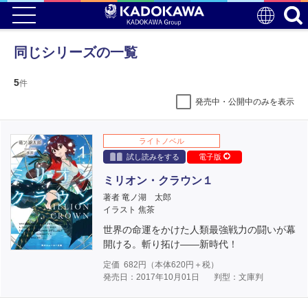
同じシリーズの一覧
5
件
発売中・公開中のみを表示
ライトノベル
試し読みをする
電子版
ミリオン・クラウン１
著者 竜ノ湖 太郎
イラスト 焦茶
世界の命運をかけた人類最強戦力の闘いが幕
開ける。斬り拓け――新時代！
定価
682
円（本体
620
円＋税）
発売日：2017年10月01日
判型：文庫判