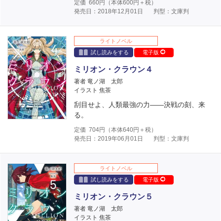
定価
660
円（本体
600
円＋税）
発売日：2018年12月01日
判型：文庫判
ライトノベル
試し読みをする
電子版
ミリオン・クラウン４
著者 竜ノ湖 太郎
イラスト 焦茶
刮目せよ、人類最強の力――決戦の刻、来
る。
定価
704
円（本体
640
円＋税）
発売日：2019年06月01日
判型：文庫判
ライトノベル
試し読みをする
電子版
ミリオン・クラウン５
著者 竜ノ湖 太郎
イラスト 焦茶