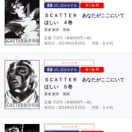
試し読みをする
電子版
ＳＣＡＴＴＥＲ あなたがここにいて
ほしい ４巻
著者 新井 英樹
定価
715
円（本体
650
円＋税）
発売日：2013年01月25日
判型：Ｂ６判
コミックス
試し読みをする
電子版
ＳＣＡＴＴＥＲ あなたがここにいて
ほしい ５巻
著者 新井 英樹
定価
715
円（本体
650
円＋税）
発売日：2014年01月25日
判型：Ｂ６判
コミックス