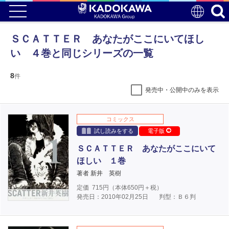
ＳＣＡＴＴＥＲ あなたがここにいてほし
い ４巻と同じシリーズの一覧
8
件
発売中・公開中のみを表示
コミックス
試し読みをする
電子版
ＳＣＡＴＴＥＲ あなたがここにいて
ほしい １巻
著者 新井 英樹
定価
715
円（本体
650
円＋税）
発売日：2010年02月25日
判型：Ｂ６判