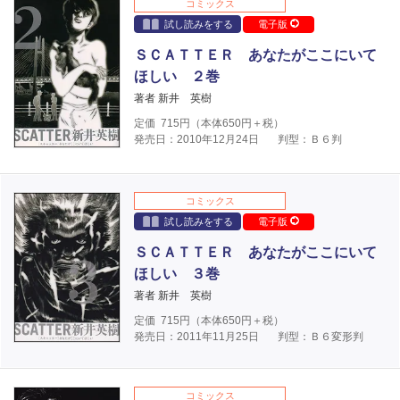
コミックス
試し読みをする
電子版
ＳＣＡＴＴＥＲ あなたがここにいて
ほしい ２巻
著者 新井 英樹
定価
715
円（本体
650
円＋税）
発売日：2010年12月24日
判型：Ｂ６判
コミックス
試し読みをする
電子版
ＳＣＡＴＴＥＲ あなたがここにいて
ほしい ３巻
著者 新井 英樹
定価
715
円（本体
650
円＋税）
発売日：2011年11月25日
判型：Ｂ６変形判
コミックス