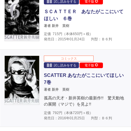
試し読みをする
電子版
ＳＣＡＴＴＥＲ あなたがここにいて
ほしい ６巻
著者 新井 英樹
定価
715
円（本体
650
円＋税）
発売日：2015年01月24日
判型：Ｂ６判
コミックス
試し読みをする
電子版
SCATTER あなたがここにいてほしい
7巻
著者 新井 英樹
孤高の天才・新井英樹の最新作!! 驚天動地
の展開（マジで）を見よ!!
定価
792
円（本体
720
円＋税）
発売日：2016年01月25日
判型：Ｂ６判