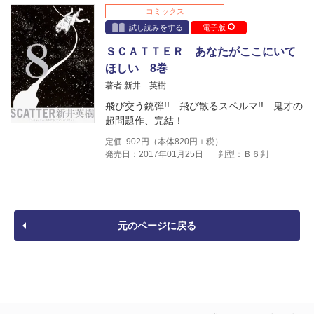
コミックス
試し読みをする
電子版
ＳＣＡＴＴＥＲ あなたがここにいて
ほしい 8巻
著者 新井 英樹
飛び交う銃弾!! 飛び散るスペルマ!! 鬼才の
超問題作、完結！
定価
902
円（本体
820
円＋税）
発売日：2017年01月25日
判型：Ｂ６判
元のページに戻る