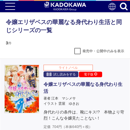
令嬢エリザベスの華麗なる身代わり生活と同
じシリーズの一覧
3
件
発売中・公開中のみを表示
ライトノベル
試し読みをする
電子版
令嬢エリザベスの華麗なる身代わり生
活
著者 江本 マシメサ
イラスト 雲屋 ゆきお
身代わりの条件は、靴にキス!? 本物より苛
烈！こんな令嬢見たことない！
定価
704
円（本体
640
円＋税）