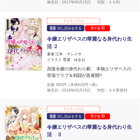
発売日：2017年09月15日
判型：Ａ６判
ライトノベル
試し読みをする
電子版
令嬢エリザベスの華麗なる身代わり生
活 ２
著者 江本 マシメサ
イラスト 雲屋 ゆきお
高慢令嬢の身代わり劇、 本物エリザベスの
登場でラブ＆戦闘が急展開!!
定価
682
円（本体
620
円＋税）
発売日：2018年03月15日
判型：Ａ６変形判
ライトノベル
試し読みをする
電子版
令嬢エリザベスの華麗なる身代わり生
活 ３