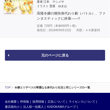
著者 江本 マシメサ
イラスト 雲屋 ゆきお
高慢令嬢の痛快身代わり劇（バトル）、ファ
ンタスティックに終幕――!!
定価
726
円（本体
660
円＋税）
発売日：2018年09月15日
判型：Ａ６変形判
元のページに戻る
TOP
令嬢エリザベスの華麗なる身代わり生活と同じシリーズの一覧
会社概要
IR情報
採用情報
広告について
ライセンスについて
書店様向け
法人様一括購入
KADOKAWAグループ