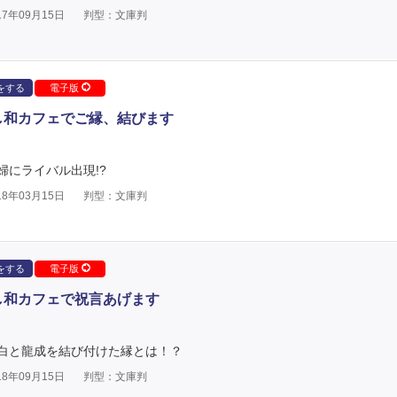
7年09月15日
判型：文庫判
をする
電子版
し和カフェでご縁、結びます
にライバル出現!?
8年03月15日
判型：文庫判
をする
電子版
し和カフェで祝言あげます
白と龍成を結び付けた縁とは！？
8年09月15日
判型：文庫判