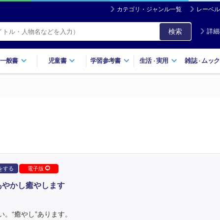
カテゴリ・ジャンル一覧
レーベル
検索
詳細
一般書
児童書
学習参考書
生活
実用
雑誌
ムック
・
・
をする
電子版
あやかし癒やします
。“癒やし”あります。