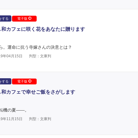
をする
電子版
し和カフェに咲く花をあなたに贈ります
ら。運命に抗う寺嫁さんの決意とは？
9年04月15日
判型：文庫判
をする
電子版
し和カフェで幸せご飯をさがします
転機の夏――。
9年11月15日
判型：文庫判