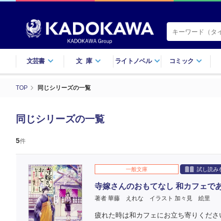
文芸書
文庫
ライトノベル
コミック
TOP
同じシリーズの一覧
同じシリーズの一覧
5
件
一般文庫
試し読み
寺嫁さんのおもてなし 和カフェで
著者 華藤 えれな
イラスト 加々見 絵里
疲れた時は和カフェにお立ち寄りください