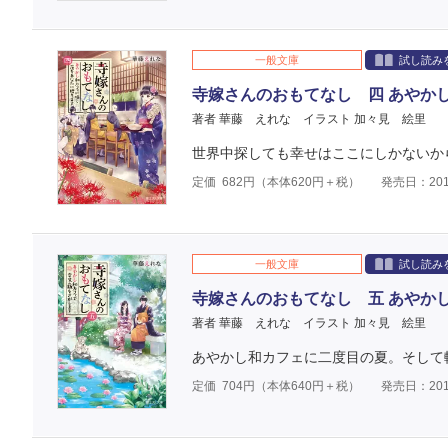
一般文庫
試し読み
寺嫁さんのおもてなし 四 あやか
著者 華藤 えれな
イラスト 加々見 絵里
世界中探しても幸せはここにしかないか
定価
682
円（本体
620
円＋税）
発売日：201
一般文庫
試し読み
寺嫁さんのおもてなし 五 あやか
著者 華藤 えれな
イラスト 加々見 絵里
あやかし和カフェに二度目の夏。そして
定価
704
円（本体
640
円＋税）
発売日：201