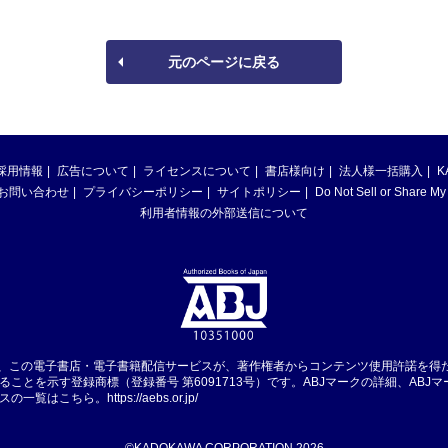
元のページに戻る
採用情報
広告について
ライセンスについて
書店様向け
法人様一括購入
K
お問い合わせ
プライバシーポリシー
サイトポリシー
Do Not Sell or Share My
利用者情報の外部送信について
は、この電子書店・電子書籍配信サービスが、著作権者からコンテンツ使用許諾を得
ることを示す登録商標（登録番号 第6091713号）です。ABJマークの詳細、ABJ
スの一覧はこちら。
https://aebs.or.jp/