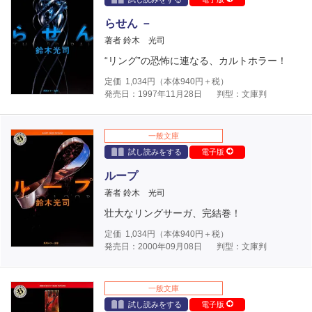
らせん －
著者 鈴木 光司
“リング”の恐怖に連なる、カルトホラー！
定価
1,034
円（本体
940
円＋税）
発売日：1997年11月28日
判型：文庫判
一般文庫
試し読みをする
電子版
ループ
著者 鈴木 光司
壮大なリングサーガ、完結巻！
定価
1,034
円（本体
940
円＋税）
発売日：2000年09月08日
判型：文庫判
一般文庫
試し読みをする
電子版