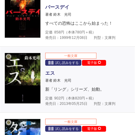
バースデイ
著者 鈴木 光司
すべての恐怖はここから始まった！
定価
858
円（本体
780
円＋税）
発売日：1999年12月08日
判型：文庫判
一般文庫
試し読みをする
電子版
エス
著者 鈴木 光司
新「リング」シリーズ、始動。
定価
902
円（本体
820
円＋税）
発売日：2013年05月25日
判型：文庫判
一般文庫
試し読みをする
電子版