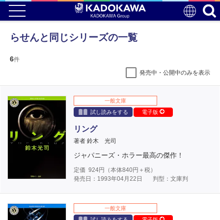
らせんと同じシリーズの一覧
6
件
発売中・公開中のみを表示
一般文庫
試し読みをする
電子版
リング
著者 鈴木 光司
ジャパニーズ・ホラー最高の傑作！
定価
924
円（本体
840
円＋税）
発売日：1993年04月22日
判型：文庫判
一般文庫
試し読みをする
電子版