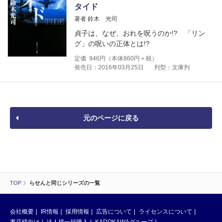
タイド
著者 鈴木 光司
貞子は、なぜ、おれを呪うのか!? 「リン
グ」の呪いの正体とは!?
定価
946
円（本体
860
円＋税）
発売日：2016年03月25日
判型：文庫判
元のページに戻る
TOP
らせんと同じシリーズの一覧
会社概要
IR情報
採用情報
広告について
ライセンスについて